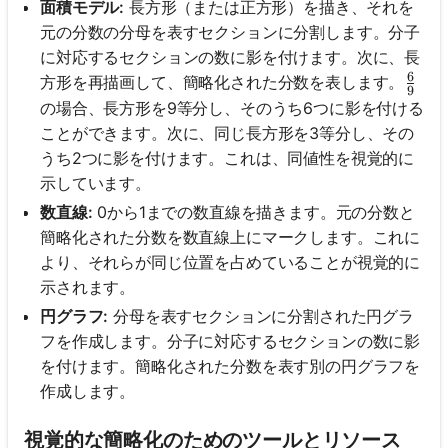
面積モデル:
長方形（または正方形）を描き、それを
元の分数の分母を表すセクションに分割します。分子
に対応するセクションの数に影を付けます。次に、長
6
\fra
方形を再描画して、簡略化された分数を表します。
9
の場合、長方形を9等分し、そのうち6つに影を付ける
ことができます。次に、同じ長方形を3等分し、その
うち2つに影を付けます。これは、同値性を視覚的に
示しています。
数直線:
0から1までの数直線を描きます。元の分数と
簡略化された分数を数直線上にマークします。これに
より、それらが同じ位置を占めていることが視覚的に
示されます。
円グラフ:
分母を表すセクションに分割された円グラ
フを作成します。分子に対応するセクションの数に影
を付けます。簡略化された分数を表す別の円グラフを
作成します。
視覚的な簡略化のためのツールとリソース