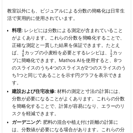
教室以外にも、ビジュアルによる分数の簡略化は日常生
活で実用的に使用されています。
料理:
レシピには分数による測定が含まれていること
がよくあります。これらの分数を簡略化することで、
正確な測定と一貫した結果を保証できます。たとえ
4
1
\frac{4}{8}
\frac{1}
ば、
カップの小麦粉を必要とするレシピは、
カッ
8
2
プに簡略化できます。Mathos AIを使用すると、8つ
のスライスのうち4つのスライスが2つのスライスのう
ち1つと同じであることを示す円グラフを表示できま
す。
建設および住宅改修:
材料の測定と寸法の計算には、
分数が必要になることがよくあります。これらの分数
を簡略化することで、計算が容易になり、エラーのリ
スクを軽減できます。
ガーデニング:
肥料の混合や植え付け距離の計算に
は、分数値が必要になる場合があります。これらの分