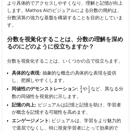
より具体的でアクセスしやすくなり、理解と記憶が向上
します。Mathos AIのビジュアルによる分数の簡約は、
分数演算の強力な基盤を構築することを目的としていま
す。
分数を視覚化することは、分数の理解を深め
るのにどのように役立ちますか？
分数を視覚化することは、いくつかの点で役立ちます。
具体的な表現:
抽象的な概念の具体的な表現を提供
し、把握しやすくします。
2
1
\frac{2}{4}
\frac{1}{2}
同値性のデモンストレーション:
や
など、異なる分
4
2
数の同値性を視覚的に示します。
記憶の向上:
ビジュアルは記憶と記憶を助け、学習者
が概念を記憶する可能性を高めます。
エンゲージメント:
ビジュアルは、学習をより魅力的
で退屈でなくし、特に視覚学習者にとって効果的で