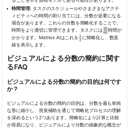
ることを示す面積モデルである可能性があります。
時間管理:
タスクのスケジュールやさまざまなアクテ
ィビティへの時間の割り当てには、分数が必要になる
場合があります。これらの分数を簡略化することで、
30
\frac{30}
時間をより適切に管理できます。タスクには
時間が
60
1
\frac{1}{2}
かかります。Mathos AIはこれを
に簡略化し、数直
2
線を表示します。
ビジュアルによる分数の簡約に関す
るFAQ
ビジュアルによる分数の簡約の目的は何です
か？
ビジュアルによる分数の簡約の目的は、分数を最も単純
な形に縮小し、視覚補助を通じて簡略化プロセスの理解
を深めるという2つあります。簡略化により計算と比較
が容易になり、ビジュアルにより分数の抽象的な概念が