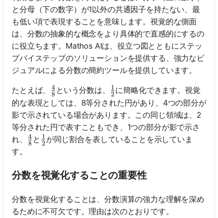
と分母（下の数字）が1以外の共通因子を持たない、最
も低い項で表現することを意味します。視覚的な側面
は、分数の抽象的な概念をより具体的で直感的にするの
に役立ちます。Mathos AIは、役立つ図とともにステッ
プバイステップのソリューションを提供する、強力なビ
ジュアルによる分数の簡約ツールを提供しています。
4
1
\frac{4}{8}
\frac{1}{2}
たとえば、
という分数は、
に簡略化できます。視覚
8
2
的な表現としては、8等分された円があり、4つの部分が
影で示されている場合があります。この同じ領域は、2
等分された円で表すこともでき、1つの部分が影で示さ
4
1
\frac{4}{8}
\frac{1}{2}
れ、
と
が同じ割合を表していることを示していま
8
2
す。
分数を視覚化することの重要性
分数を視覚化することは、分数演算の強力な理解を深め
るために不可欠です。理由は次のとおりです。