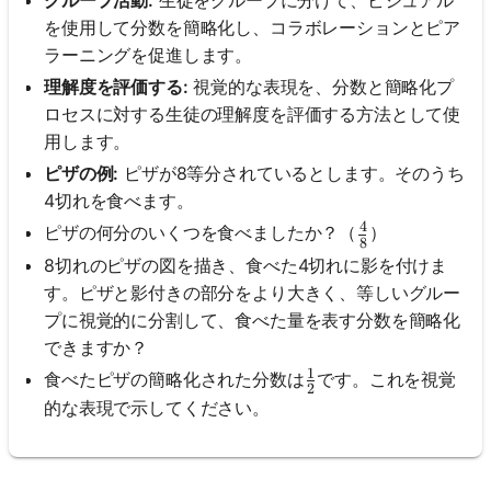
グループ活動:
生徒をグループに分けて、ビジュアル
を使用して分数を簡略化し、コラボレーションとピア
ラーニングを促進します。
理解度を評価する:
視覚的な表現を、分数と簡略化プ
ロセスに対する生徒の理解度を評価する方法として使
用します。
ピザの例:
ピザが8等分されているとします。そのうち
4切れを食べます。
4
\frac{4}{8}
ピザの何分のいくつを食べましたか？（
）
8
8切れのピザの図を描き、食べた4切れに影を付けま
す。ピザと影付きの部分をより大きく、等しいグルー
プに視覚的に分割して、食べた量を表す分数を簡略化
できますか？
1
\frac{1}{2}
食べたピザの簡略化された分数は
です。これを視覚
2
的な表現で示してください。