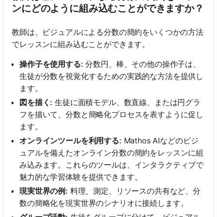
あ
ンにどのように組み込むことができますか？
り
ま
教師は、ビジュアルによる分数の簡約をいくつかの方法
せ
でレッスンに組み込むことができます。
ん
操作子を使用する:
分数円、棒、その他の操作子は、
最
生徒が分数を視覚化するための実践的な方法を提供し
初
ます。
の
図を描く:
生徒に面積モデル、数直線、または円グラ
質
問
フを描いて、分数と簡略化プロセスを表すように促し
を
ます。
す
オンラインツールを利用する:
Mathos AIなどのビジ
る
ュアルを備えたオンライン分数の簡約をレッスンに組
み込みます。これらのツールは、インタラクティブで
魅力的な学習体験を提供できます。
現実世界の例:
料理、測定、リソースの共有など、分
数の簡略化を現実世界のシナリオに接続します。