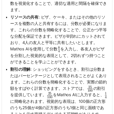
数を視覚化することで、適切な適用と間隔を確保でき
ます。
リソースの共有:
ピザ、ケーキ、またはその他のリソ
ースを複数の人と共有するには、分数が必要になりま
す。これらの分数を簡略化することで、公正かつ平等
な分配を保証できます。ピザが8切れにカットされて
おり、4人の友人と平等に共有したいとします。
8
\frac{8}{4}
Mathos AIを使用して分数
を入力し、各友人がピザ
4
を分割した視覚的な表現として、2切れずつ持つこと
ができることを学ぶことができます。
割引の理解:
ショッピングをするとき、割引は分数ま
たはパーセンテージとして表現されることがよくあり
ます。これらの分数を簡略化することで、実際の節約
25
\frac{25}{1
額をすばやく計算できます。ストアでは、
の割引
100
25
1
\frac{25}{100}
\fra
を提供しています。
をMathos AIに入力すると、
100
4
に簡略化されます。視覚的な表現は、100個の正方形
のうち25個が4個の正方形のうち1個と同じ面積であ