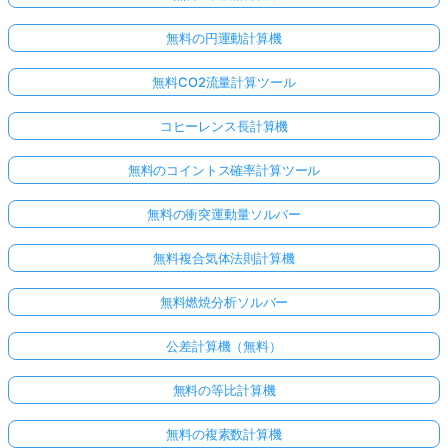
無料の円運動計算機
無料CO2流量計算ツール
コヒーレンス長計算機
無料のコイントス確率計算ツール
無料の衝突運動量ソルバー
無料複合気体法則計算機
こち
らか
無料燃焼分析ソルバー
らロ
グイ
公差計算機（無料）
ン！
無料の等比計算機
:
無料の複素数計算機