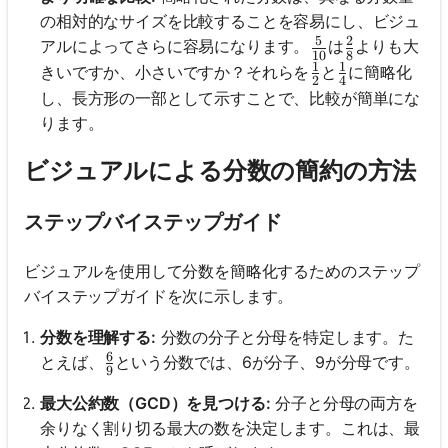
の相対的なサイズを比較することを容易にし、ビジュ
5
2
\frac{5}{10}
\frac{2}{8}
アルによってさらに容易になります。
は
よりも大
10
8
1
1
\frac{1}{2}
\frac{1}{4}
きいですか、小さいですか？それらを
と
に簡略化
2
4
し、長方形の一部として示すことで、比較が簡単にな
ります。
ビジュアルによる分数の簡約の方法
ステップバイステップガイド
ビジュアルを使用して分数を簡略化するためのステップ
バイステップガイドを次に示します。
分数を理解する:
分数の分子と分母を特定します。た
6
\frac{6}{9}
とえば、
という分数では、6が分子、9が分母です。
9
最大公約数（GCD）を見つける:
分子と分母の両方を
余りなく割り切る最大の数を決定します。これは、最