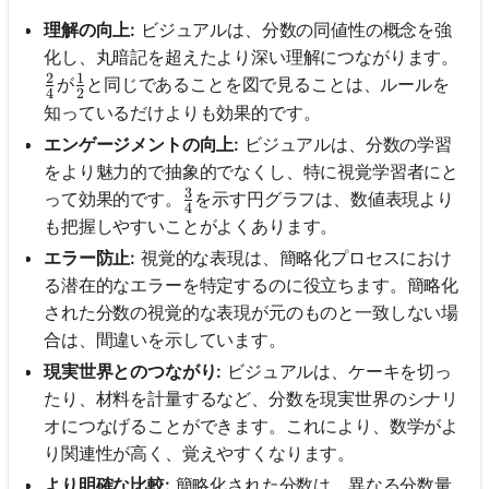
理解の向上:
ビジュアルは、分数の同値性の概念を強
化し、丸暗記を超えたより深い理解につながります。
2
1
\frac{2}{4}
\frac{1}{2}
が
と同じであることを図で見ることは、ルールを
4
2
知っているだけよりも効果的です。
エンゲージメントの向上:
ビジュアルは、分数の学習
をより魅力的で抽象的でなくし、特に視覚学習者にと
3
\frac{3}{4}
って効果的です。
を示す円グラフは、数値表現より
4
も把握しやすいことがよくあります。
エラー防止:
視覚的な表現は、簡略化プロセスにおけ
る潜在的なエラーを特定するのに役立ちます。簡略化
された分数の視覚的な表現が元のものと一致しない場
合は、間違いを示しています。
現実世界とのつながり:
ビジュアルは、ケーキを切っ
たり、材料を計量するなど、分数を現実世界のシナリ
オにつなげることができます。これにより、数学がよ
り関連性が高く、覚えやすくなります。
より明確な比較:
簡略化された分数は、異なる分数量