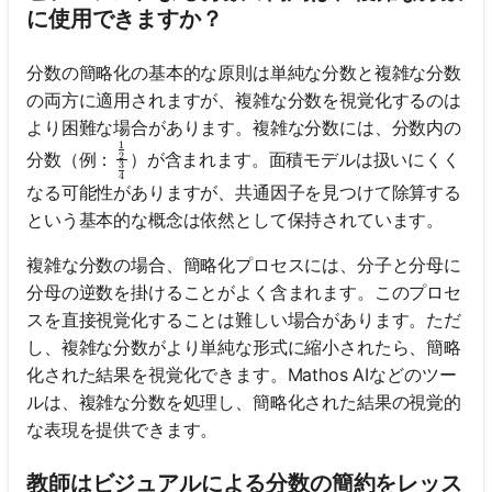
に使用できますか？
分数の簡略化の基本的な原則は単純な分数と複雑な分数
の両方に適用されますが、複雑な分数を視覚化するのは
より困難な場合があります。複雑な分数には、分数内の
1
\frac{\frac{1}{2}}{\frac{3}{4}}
分数（例：
）が含まれます。面積モデルは扱いにくく
2
3
4
なる可能性がありますが、共通因子を見つけて除算する
という基本的な概念は依然として保持されています。
複雑な分数の場合、簡略化プロセスには、分子と分母に
分母の逆数を掛けることがよく含まれます。このプロセ
スを直接視覚化することは難しい場合があります。ただ
し、複雑な分数がより単純な形式に縮小されたら、簡略
ま
化された結果を視覚化できます。Mathos AIなどのツー
だ
ルは、複雑な分数を処理し、簡略化された結果の視覚的
質
な表現を提供できます。
問
が
教師はビジュアルによる分数の簡約をレッス