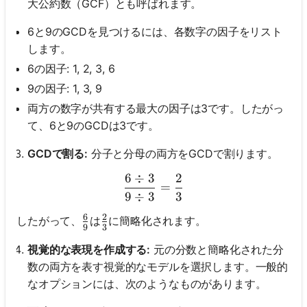
大公約数（GCF）とも呼ばれます。
6と9のGCDを見つけるには、各数字の因子をリスト
します。
6の因子: 1, 2, 3, 6
9の因子: 1, 3, 9
両方の数字が共有する最大の因子は3です。したがっ
て、6と9のGCDは3です。
GCDで割る:
分子と分母の両方をGCDで割ります。
6
÷
3
2
\frac{6 \div 3}{9 \div 3} 
=
9
÷
3
3
6
2
\frac{6}{9}
\frac{2}{3}
したがって、
は
に簡略化されます。
9
3
視覚的な表現を作成する:
元の分数と簡略化された分
数の両方を表す視覚的なモデルを選択します。一般的
なオプションには、次のようなものがあります。