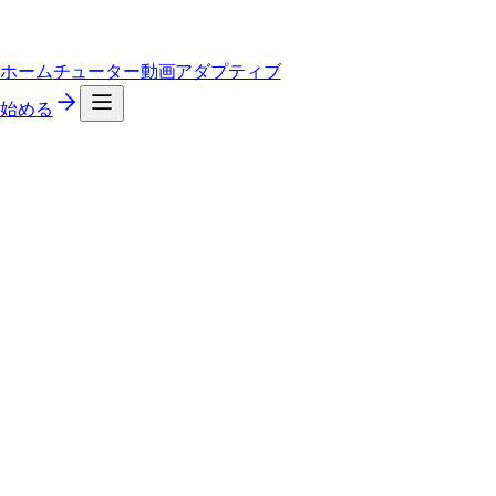
ホーム
チューター
動画
アダプティブ
始める