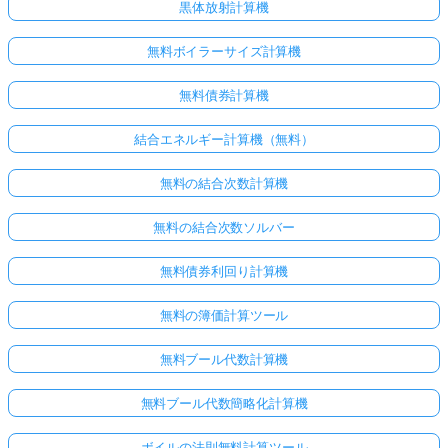
黒体放射計算機
無料ボイラーサイズ計算機
無料債券計算機
結合エネルギー計算機（無料）
無料の結合次数計算機
無料の結合次数ソルバー
無料債券利回り計算機
無料の簿価計算ツール
無料ブール代数計算機
無料ブール代数簡略化計算機
ボイルの法則無料計算ツール