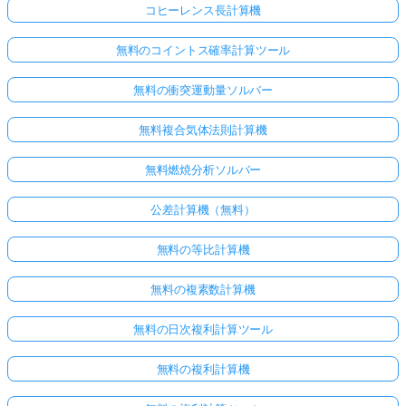
コヒーレンス長計算機
無料のコイントス確率計算ツール
無料の衝突運動量ソルバー
無料複合気体法則計算機
無料燃焼分析ソルバー
公差計算機（無料）
無料の等比計算機
無料の複素数計算機
無料の日次複利計算ツール
無料の複利計算機