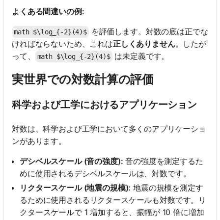
よくある間違いの例:
を評価します。対数の底は正でな
math $\log_{-2}(4)$
ければならないため、これは
正しくありません
。したが
って、
は未定義です。
math $\log_{-2}(4)$
実世界での対数計算の評価
科学および工学におけるアプリケーション
対数は、科学および工学において多くのアプリケーショ
ンがあります。
デシベルスケール (音の強度):
音の強度を測定するた
めに使用されるデシベルスケールは、対数です。
リクタースケール (地震の規模):
地震の規模を測定す
るために使用されるリクタースケールも対数です。リ
クタースケールで 1 増加すると、振幅が 10 倍に増加