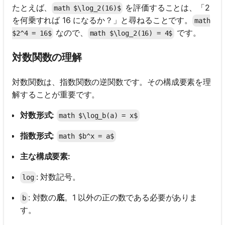
たとえば、
を評価することは、「2
math $\log_2(16)$
を何乗すれば 16 になるか？」と尋ねることです。
math
なので、
です。
$2^4 = 16$
math $\log_2(16) = 4$
対数関数の理解
対数関数は、指数関数の逆関数です。その構成要素を理
解することが重要です。
対数形式:
math $\log_b(a) = x$
指数形式:
math $b^x = a$
主な構成要素:
: 対数記号。
log
: 対数の
底
。1 以外の正の数である必要がありま
b
す。