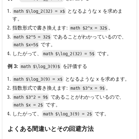
となるような x を求めま
math $\log_2(32) = x$
す。
指数形式で書き換えます:
。
math $2^x = 32$
であることがわかっているので、
math $2^5 = 32$
です。
math $x=5$
したがって、
です。
math $\log_2(32) = 5$
例 3:
を評価する
math $\log_3(9)$
となるような x を求めます。
math $\log_3(9) = x$
指数形式で書き換えます:
。
math $3^x = 9$
であることがわかっているので、
math $3^2 = 9$
です。
math $x = 2$
したがって、
です。
math $\log_3(9) = 2$
よくある間違いとその回避方法