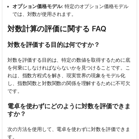
オプション価格モデル:
特定のオプション価格モデル
では、対数が使用されます。
対数計算の評価に関する FAQ
対数を評価する目的は何ですか？
対数を評価する目的は、特定の数値を取得するために底
を何乗にしなければならないかを見つけることです。こ
れは、指数方程式を解き、現実世界の現象をモデル化
し、指数関数と対数関数の関係を理解するために不可欠
です。
電卓を使わずにどのように対数を評価できま
すか？
次の方法を使用して、電卓を使わずに対数を評価できま
す。