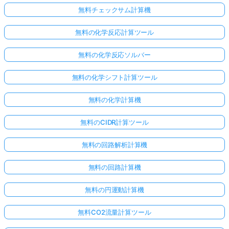
無料チェックサム計算機
無料の化学反応計算ツール
無料の化学反応ソルバー
無料の化学シフト計算ツール
無料の化学計算機
無料のCIDR計算ツール
無料の回路解析計算機
無料の回路計算機
無料の円運動計算機
無料CO2流量計算ツール