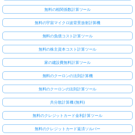
無料の相関係数計算ツール
無料の宇宙マイクロ波背景放射計算機
無料の負債コスト計算ツール
無料の株主資本コスト計算ツール
家の建設費無料計算ツール
無料のクーロンの法則計算機
無料のクーロンの法則計算ツール
共分散計算機 (無料)
無料のクレジットカード金利計算ツール
無料のクレジットカード返済ソルバー