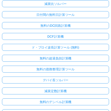
減衰比ソルバー
日付間の無料日計算ツール
無料のDC回路計算機
DCF計算機
ド・ブロイ波長計算ツール (無料)
無料の超過負担計算機
こち
無料の債務整理計算ツール
らか
らロ
デバイ長ソルバー
グイ
ン！
減衰定数計算機
無料のデシベル計算機
: