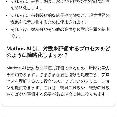
それらは、乗算、除算、および指数を含む複雑な計算
を簡略化します。
それらは、指数関数的な成長や崩壊など、現実世界の
現象をモデル化するために使用されます。
それらは、微積分やその他の高度な数学の主題の基本
です。
Mathos AI は、対数を評価するプロセスをど
のように簡略化しますか？
Mathos AI は対数を即座に評価できるため、時間と労力
を節約できます。さまざまな底と引数を処理でき、プロ
セスを理解するのに役立つステップごとのソリューショ
ンを提供できます。これは、複雑な対数や、複数の対数
をすばやく評価する必要がある場合に特に役立ちます。