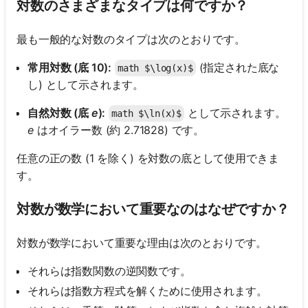
対数のさまざまなタイプは何ですか？
最も一般的な対数のタイプは次のとおりです。
常用対数 (底 10):
(指定された底な
math $\log(x)$
し) として示されます。
自然対数 (底
e
):
として示されます。
math $\ln(x)$
e
はオイラー数 (約 2.71828) です。
任意の正の数 (1 を除く) を対数の底として使用できま
す。
対数が数学において重要なのはなぜですか？
対数が数学において重要な理由は次のとおりです。
それらは指数関数の逆関数です。
それらは指数方程式を解くために使用されます。