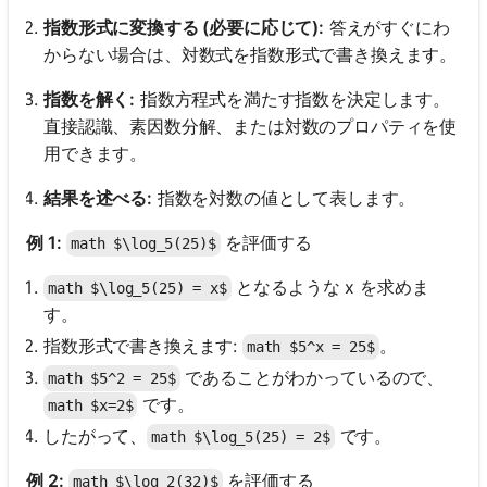
指数形式に変換する (必要に応じて):
答えがすぐにわ
からない場合は、対数式を指数形式で書き換えます。
指数を解く:
指数方程式を満たす指数を決定します。
直接認識、素因数分解、または対数のプロパティを使
用できます。
結果を述べる:
指数を対数の値として表します。
例 1:
を評価する
math $\log_5(25)$
となるような x を求めま
math $\log_5(25) = x$
す。
指数形式で書き換えます:
。
math $5^x = 25$
であることがわかっているので、
math $5^2 = 25$
です。
math $x=2$
したがって、
です。
math $\log_5(25) = 2$
例 2:
を評価する
math $\log_2(32)$