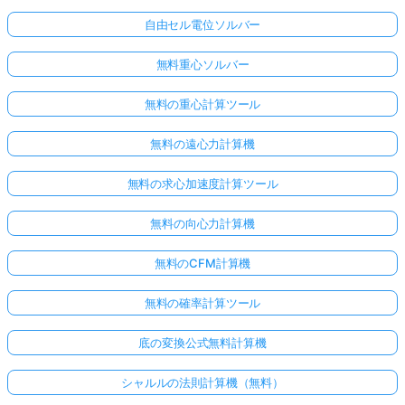
自由セル電位ソルバー
無料重心ソルバー
無料の重心計算ツール
無料の遠心力計算機
無料の求心加速度計算ツール
無料の向心力計算機
無料のCFM計算機
無料の確率計算ツール
底の変換公式無料計算機
シャルルの法則計算機（無料）