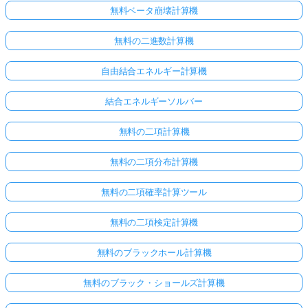
無料ベータ崩壊計算機
無料の二進数計算機
自由結合エネルギー計算機
結合エネルギーソルバー
無料の二項計算機
無料の二項分布計算機
無料の二項確率計算ツール
無料の二項検定計算機
無料のブラックホール計算機
無料のブラック・ショールズ計算機