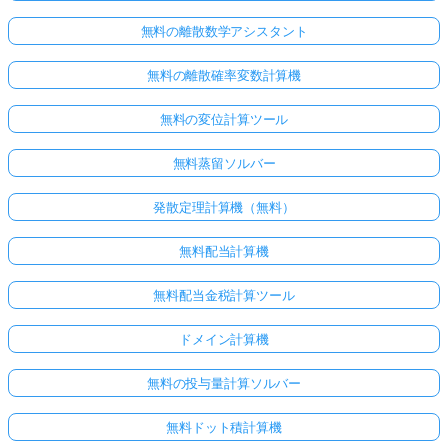
無料の離散数学アシスタント
無料の離散確率変数計算機
無料の変位計算ツール
無料蒸留ソルバー
発散定理計算機（無料）
無料配当計算機
こち
らか
無料配当金税計算ツール
らロ
グイ
ドメイン計算機
ン！
無料の投与量計算ソルバー
:
無料ドット積計算機