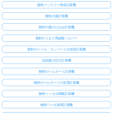
あ
無料バッテリー寿命計算機
り
ま
無料の梁計算機
せ
無料の梁のたわみ計算機
ん
最
無料のうなり周波数ソルバー
初
の
無料のベール・ランバートの法則計算機
質
問
自由曲げ応力計算機
を
す
無料のベルヌーイ計算機
る
無料のベルヌーイの定理計算機
無料ベッセル関数計算機
無料ベータ崩壊計算機