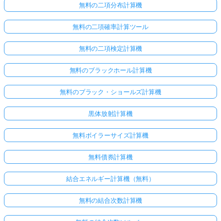
無料の二項分布計算機
あ
り
無料の二項確率計算ツール
ま
せ
無料の二項検定計算機
ん
無料のブラックホール計算機
最
初
無料のブラック・ショールズ計算機
の
質
黒体放射計算機
問
を
無料ボイラーサイズ計算機
す
る
無料債券計算機
結合エネルギー計算機（無料）
無料の結合次数計算機