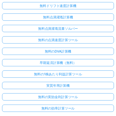
無料ドリフト速度計算機
無料点滴灌漑計算機
無料点滴灌漑流量ソルバー
無料の点滴速度計算ツール
無料のDVA計算機
早期返済計算機（無料）
こち
無料の1株あたり利益計算ツール
らか
らロ
実質年率計算機
グイ
ン！
無料の実効金利計算ツール
無料の効率計算ツール
: