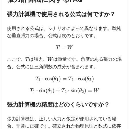
張力計算機で使用される公式は何ですか？
使用される公式は、シナリオによって異なります。単純
な垂直張力の場合、公式は次のとおりです。
=
T = W
T
W
T
W
ここで、
は張力、
は重量です。角度のある張力の場
T
W
合、公式には三角関数の成分が含まれます。
⋅
cos
(
)
=
T_1 \cdot \cos(\theta_1) 
⋅
cos
(
)
T
θ
T
θ
1
1
2
2
⋅
sin
(
)
+
T_1 \cdot \sin(\theta_1) 
⋅
sin
(
)
=
T
θ
T
θ
W
1
1
2
2
張力計算機の精度はどのくらいですか？
張力計算機は、正しい入力と仮定が使用されている場
合、非常に正確です。確立された物理原理と数式に依存