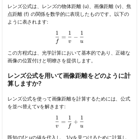
レンズ公式は、レンズの物体距離 (u)、画像距離 (v)、焦
点距離 (f) の関係を数学的に表現したものです。以下の
ように表されます:
1
1
1
\frac{1}{f} = \frac{1}{v} 
=
−
f
v
u
この方程式は、光学計算において基本的であり、正確な
画像の位置付けと明瞭さを提供します。
レンズ公式を用いて画像距離をどのように計
算しますか?
レンズ公式を使って画像距離を計算するためには、公式
を並べ替えてvを解きます:
1
1
1
\frac{1}{v} = \frac{1}{f}
=
+
v
f
u
既知のfとuの値を代入し、1/vを見つけるために計算し