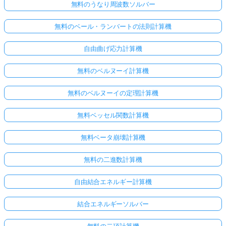
無料のうなり周波数ソルバー
あ
り
無料のベール・ランバートの法則計算機
ま
せ
自由曲げ応力計算機
ん
無料のベルヌーイ計算機
最
初
無料のベルヌーイの定理計算機
の
質
無料ベッセル関数計算機
問
を
無料ベータ崩壊計算機
す
る
無料の二進数計算機
自由結合エネルギー計算機
結合エネルギーソルバー
無料の二項計算機