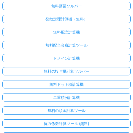
無料蒸留ソルバー
発散定理計算機（無料）
無料配当計算機
無料配当金税計算ツール
ドメイン計算機
無料の投与量計算ソルバー
こち
無料ドット積計算機
らか
らロ
二重積分計算機
グイ
ン！
無料の頭金計算ツール
抗力係数計算ツール (無料)
: