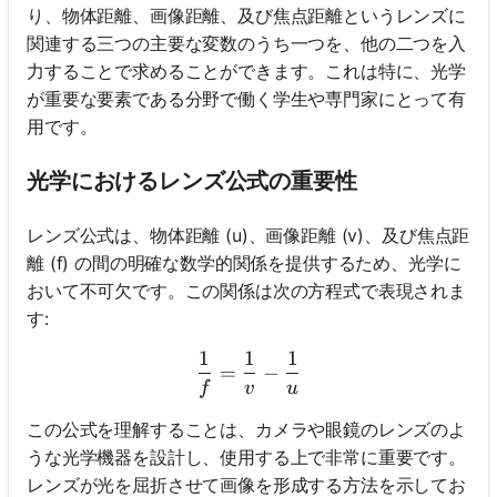
り、物体距離、画像距離、及び焦点距離というレンズに
関連する三つの主要な変数のうち一つを、他の二つを入
力することで求めることができます。これは特に、光学
が重要な要素である分野で働く学生や専門家にとって有
用です。
光学におけるレンズ公式の重要性
レンズ公式は、物体距離 (u)、画像距離 (v)、及び焦点距
離 (f) の間の明確な数学的関係を提供するため、光学に
おいて不可欠です。この関係は次の方程式で表現されま
す:
1
1
1
\frac{1}{f} = \frac{1}{v} 
=
−
f
v
u
この公式を理解することは、カメラや眼鏡のレンズのよ
うな光学機器を設計し、使用する上で非常に重要です。
レンズが光を屈折させて画像を形成する方法を示してお