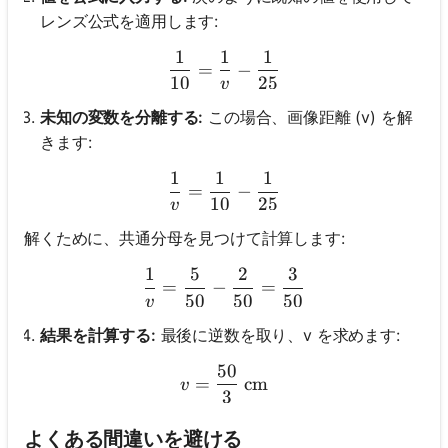
レンズ公式を適用します:
1
1
1
\frac{1}{10} = \frac{1}{v
=
−
10
25
v
未知の変数を分離する:
この場合、画像距離 (v) を解
きます:
1
1
1
\frac{1}{v} = \frac{1}{10
=
−
10
25
v
解くために、共通分母を見つけて計算します:
1
5
2
3
\frac{1}{v} = \frac{5}{50
=
−
=
50
50
50
v
結果を計算する:
最後に逆数を取り、v を求めます:
50
v = \frac{50}{3} \text{ c
=
cm
v
3
よくある間違いを避ける