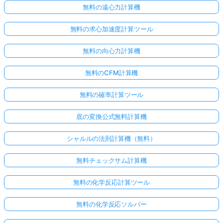
無料の遠心力計算機
無料の求心加速度計算ツール
無料の向心力計算機
無料のCFM計算機
無料の確率計算ツール
底の変換公式無料計算機
シャルルの法則計算機（無料）
無料チェックサム計算機
無料の化学反応計算ツール
無料の化学反応ソルバー