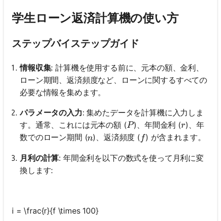
学生ローン返済計算機の使い方
ステップバイステップガイド
情報収集
: 計算機を使用する前に、元本の額、金利、
ローン期間、返済頻度など、ローンに関するすべての
必要な情報を集めます。
パラメータの入力
: 集めたデータを計算機に入力しま
P
r
す。通常、これには元本の額 (
)、年間金利 (
)、年
P
r
n
f
数でのローン期間 (
)、返済頻度 (
) が含まれます。
n
f
月利の計算
: 年間金利を以下の数式を使って月利に変
換します:
i = \frac{r}{f \times 100}