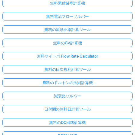
無料累積確率計算機
無料電流フローソルバー
無料の流動比率計算ツール
無料のCV計算機
無料サイトバ Flow Rate Calculator
無料の日次複利計算ツール
無料のドルトンの法則計算機
減衰比ソルバー
日付間の無料日計算ツール
無料のDC回路計算機