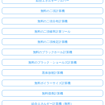
結合エネルギーソルバー
無料の二項計算機
無料の二項分布計算機
無料の二項確率計算ツール
無料の二項検定計算機
無料のブラックホール計算機
無料のブラック・ショールズ計算機
黒体放射計算機
ま
無料ボイラーサイズ計算機
だ
質
無料債券計算機
問
が
結合エネルギー計算機（無料）