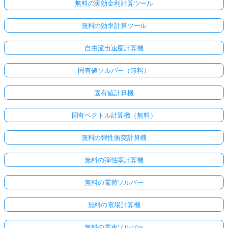
無料の実効金利計算ツール
無料の効率計算ツール
自由流出速度計算機
固有値ソルバー（無料）
固有値計算機
固有ベクトル計算機（無料）
こち
無料の弾性衝突計算機
らか
らロ
無料の弾性率計算機
グイ
無料の電荷ソルバー
ン！
無料の電場計算機
:
無料の電束ソルバー