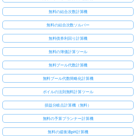
あ
り
無料の結合次数計算機
ま
無料の結合次数ソルバー
せ
ん
無料債券利回り計算機
最
初
無料の簿価計算ツール
の
質
無料ブール代数計算機
問
を
無料ブール代数簡略化計算機
す
る
ボイルの法則無料計算ツール
損益分岐点計算機（無料）
無料の予算プランナー計算機
無料の緩衝液pH計算機