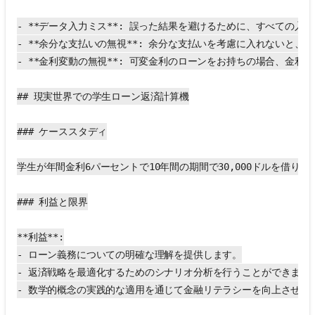
- **データ入力ミス**: 誤った結果を避けるために、すべての入
- **余分な支払いの無視**: 余分な支払いを考慮に入れないと、
- **金利変動の無視**: 可変金利のローンをお持ちの場合、金利
## 現実世界での学生ローン返済計算機

### ケーススタディ

学生が年間金利6パーセントで10年間の期間で30,000ドルを借り
### 利益と限界

**利益**:

- ローン義務についての明確な理解を提供します。

- 返済戦略を最適化するためのシナリオ分析を行うことができます。
- 数学的概念の実践的な適用を通じて金融リテラシーを向上させます