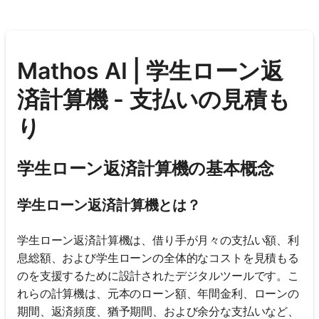
Mathos AI | 学生ローン返
済計算機 - 支払いの見積も
り
学生ローン返済計算機の基本概念
学生ローン返済計算機とは？
学生ローン返済計算機は、借り手が月々の支払い額、利
息総額、および学生ローンの全体的なコストを見積もる
のを支援するために設計されたデジタルツールです。こ
れらの計算機は、元本のローン額、年間金利、ローンの
期間、返済頻度、猶予期間、および余分な支払いなど、