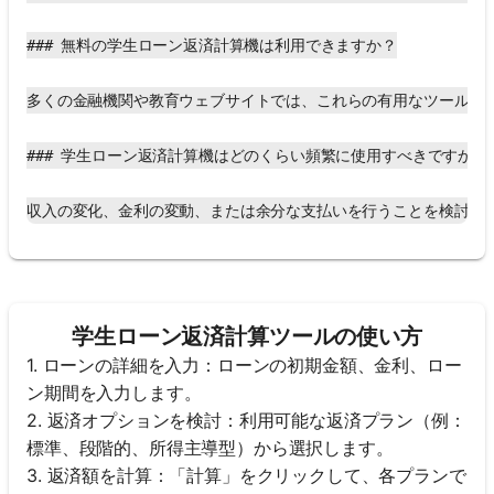
### 無料の学生ローン返済計算機は利用できますか？

多くの金融機関や教育ウェブサイトでは、これらの有用なツールに簡
### 学生ローン返済計算機はどのくらい頻繁に使用すべきですか？

学生ローン返済計算ツールの使い方
1. ローンの詳細を入力：ローンの初期金額、金利、ロー
ン期間を入力します。
2. 返済オプションを検討：利用可能な返済プラン（例：
標準、段階的、所得主導型）から選択します。
3. 返済額を計算：「計算」をクリックして、各プランで