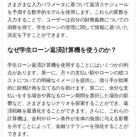
さまざまな入力パラメータに基づいて返済スケジュール
を予測する数学的モデルを使用します。これらの変数を
入力することで、ユーザーは自分の財務義務についての
洞察を得て、学生ローンの管理に関して情報に基づいた
決定を下すことができます。
なぜ学生ローン返済計算機を使うのか？
学生ローン返済計算機を使用することにはいくつかの利
点があります。第一に、月々の支払い額やローンの総コ
ストについての明確なイメージを提供し、借り手が効果
的に財務計画を立てるのを助けます。第二に、余分な支
払いをする場合や異なるローン期間を選択した場合の影
響など、さまざまなシナリオを探索することができ、返
済戦略を最適化することができます。さらに、これらの
計算機は、金利やローン条件が全体の負債に与える影響
を示すことによって、金融リテラシーを強化することが
できます。