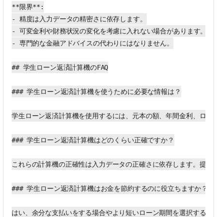
**限界**:

- 精度は入力データの精密さに依存します。

- 可変金利や財務状況の変化を考慮に入れない場合があります。

- 専門的な金融アドバイスの代わりにはなりません。

## 学生ローン返済計算機のFAQ

### 学生ローン返済計算機を使うために必要な情報は？

学生ローン返済計算機を使用するには、元本の額、年間金利、ローン
### 学生ローン返済計算機はどのくらい正確ですか？

これらの計算機の正確性は入力データの正確さに依存します。提供さ
### 学生ローン返済計算機はお金を節約するのに役立ちますか？

はい、余分な支払いをする場合やより短いローン期間を選択する場