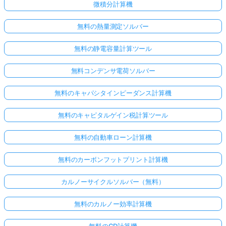
微積分計算機
無料の熱量測定ソルバー
無料の静電容量計算ツール
無料コンデンサ電荷ソルバー
無料のキャパシタインピーダンス計算機
無料のキャピタルゲイン税計算ツール
無料の自動車ローン計算機
無料のカーボンフットプリント計算機
カルノーサイクルソルバー（無料）
無料のカルノー効率計算機