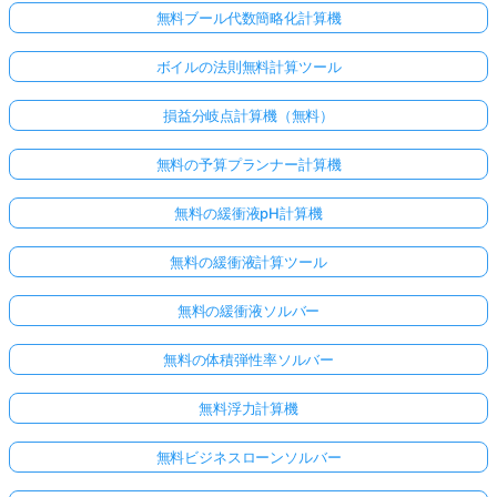
無料ブール代数簡略化計算機
ボイルの法則無料計算ツール
損益分岐点計算機（無料）
無料の予算プランナー計算機
無料の緩衝液pH計算機
無料の緩衝液計算ツール
無料の緩衝液ソルバー
無料の体積弾性率ソルバー
無料浮力計算機
無料ビジネスローンソルバー