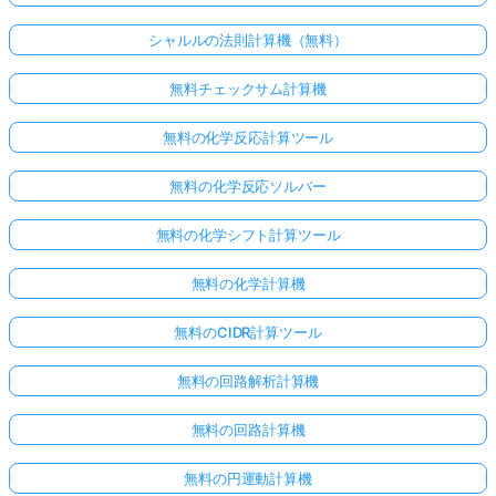
シャルルの法則計算機（無料）
無料チェックサム計算機
無料の化学反応計算ツール
無料の化学反応ソルバー
無料の化学シフト計算ツール
無料の化学計算機
無料のCIDR計算ツール
無料の回路解析計算機
無料の回路計算機
無料の円運動計算機