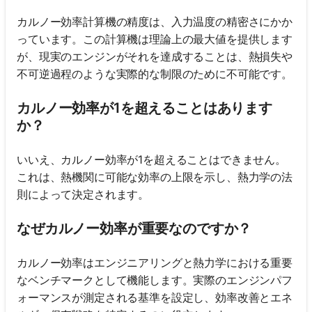
カルノー効率計算機の精度は、入力温度の精密さにかか
っています。この計算機は理論上の最大値を提供します
が、現実のエンジンがそれを達成することは、熱損失や
不可逆過程のような実際的な制限のために不可能です。
カルノー効率が1を超えることはあります
か？
いいえ、カルノー効率が1を超えることはできません。
これは、熱機関に可能な効率の上限を示し、熱力学の法
則によって決定されます。
なぜカルノー効率が重要なのですか？
カルノー効率はエンジニアリングと熱力学における重要
なベンチマークとして機能します。実際のエンジンパフ
ォーマンスが測定される基準を設定し、効率改善とエネ