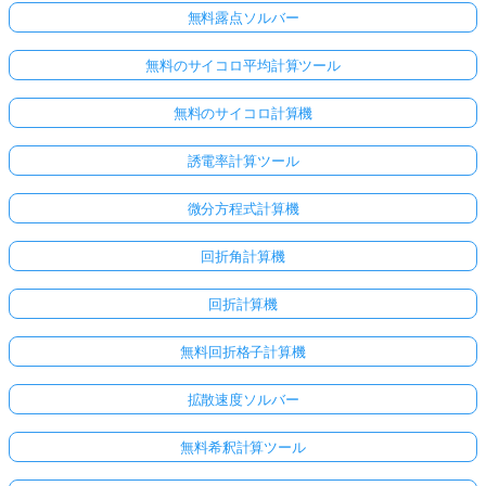
無料露点ソルバー
無料のサイコロ平均計算ツール
無料のサイコロ計算機
誘電率計算ツール
微分方程式計算機
回折角計算機
回折計算機
無料回折格子計算機
拡散速度ソルバー
無料希釈計算ツール