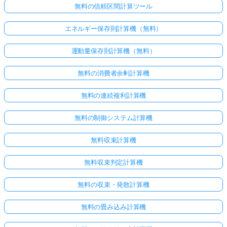
無料の信頼区間計算ツール
エネルギー保存則計算機（無料）
運動量保存則計算機（無料）
無料の消費者余剰計算機
無料の連続複利計算機
無料の制御システム計算機
無料収束計算機
無料収束判定計算機
無料の収束・発散計算機
無料の畳み込み計算機