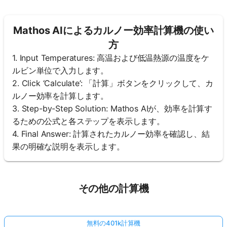
Mathos AIによるカルノー効率計算機の使い
方
1. Input Temperatures: 高温および低温熱源の温度をケ
ルビン単位で入力します。
2. Click ‘Calculate’: 「計算」ボタンをクリックして、カ
ルノー効率を計算します。
3. Step-by-Step Solution: Mathos AIが、効率を計算す
るための公式と各ステップを表示します。
4. Final Answer: 計算されたカルノー効率を確認し、結
果の明確な説明を表示します。
その他の計算機
無料の401k計算機