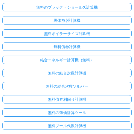
無料のブラック・ショールズ計算機
黒体放射計算機
無料ボイラーサイズ計算機
無料債券計算機
結合エネルギー計算機（無料）
無料の結合次数計算機
無料の結合次数ソルバー
無料債券利回り計算機
無料の簿価計算ツール
無料ブール代数計算機