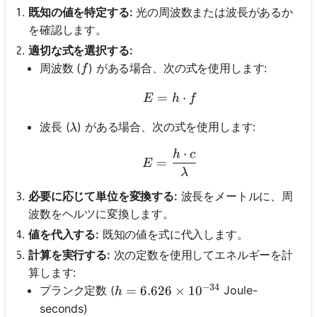
既知の値を特定する:
光の周波数または波長があるか
を確認します。
適切な式を選択する:
f
周波数 (
) がある場合、次の式を使用します:
f
=
E = h \cdot f
⋅
E
h
f
\lambda
波長 (
) がある場合、次の式を使用します:
λ
⋅
h
c
E = \frac{h \cdot c}{\
=
E
λ
必要に応じて単位を変換する:
波長をメートルに、周
波数をヘルツに変換します。
値を代入する:
既知の値を式に代入します。
計算を実行する:
次の定数を使用してエネルギーを計
算します:
−
34
h = 6.626 \times 10^{-34}
=
6.626
×
1
0
プランク定数 (
Joule-
h
seconds)