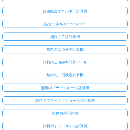
あ
り
自由結合エネルギー計算機
ま
結合エネルギーソルバー
せ
ん
無料の二項計算機
最
初
無料の二項分布計算機
の
質
無料の二項確率計算ツール
問
を
無料の二項検定計算機
す
る
無料のブラックホール計算機
無料のブラック・ショールズ計算機
黒体放射計算機
無料ボイラーサイズ計算機