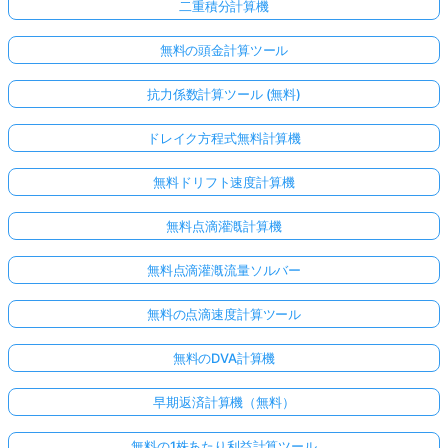
二重積分計算機
無料の頭金計算ツール
抗力係数計算ツール (無料)
ドレイク方程式無料計算機
無料ドリフト速度計算機
無料点滴灌漑計算機
こち
無料点滴灌漑流量ソルバー
らか
らロ
無料の点滴速度計算ツール
グイ
無料のDVA計算機
ン！
早期返済計算機（無料）
:
無料の1株あたり利益計算ツール