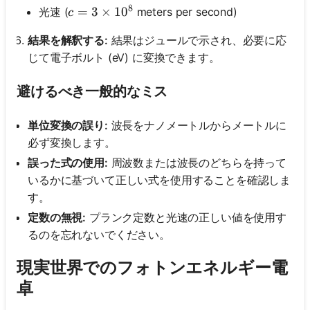
8
c = 3 \times 10^8
=
3
×
1
0
光速 (
meters per second)
c
結果を解釈する:
結果はジュールで示され、必要に応
じて電子ボルト (eV) に変換できます。
避けるべき一般的なミス
単位変換の誤り:
波長をナノメートルからメートルに
必ず変換します。
誤った式の使用:
周波数または波長のどちらを持って
いるかに基づいて正しい式を使用することを確認しま
す。
定数の無視:
プランク定数と光速の正しい値を使用す
るのを忘れないでください。
現実世界でのフォトンエネルギー電
卓