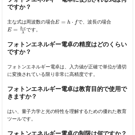
ですか？
E = h \cdot f
=
⋅
主な式は周波数の場合
で、波長の場合
E
h
f
⋅
h
c
E = \frac{h \cdot c}{\lambda}
=
です。
E
λ
フォトンエネルギー電卓の精度はどのくらい
ですか？
フォトンエネルギー電卓は、入力値が正確で単位が適切
に変換されている限り非常に高精度です。
フォトンエネルギー電卓は教育目的で使用で
きますか？
はい、量子力学と光の特性を理解するための優れた教育
ツールです。
フォトンエネルギー電卓の制限は何ですか？