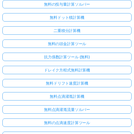
無料の投与量計算ソルバー
無料ドット積計算機
二重積分計算機
無料の頭金計算ツール
抗力係数計算ツール (無料)
ドレイク方程式無料計算機
こち
無料ドリフト速度計算機
らか
らロ
無料点滴灌漑計算機
グイ
ン！
無料点滴灌漑流量ソルバー
無料の点滴速度計算ツール
: