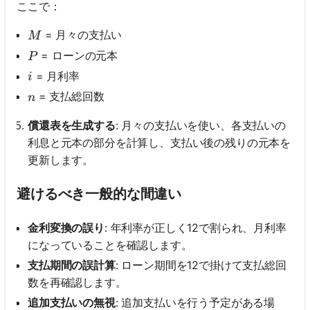
ここで：
M
= 月々の支払い
M
P
= ローンの元本
P
i
= 月利率
i
n
= 支払総回数
n
償還表を生成する
: 月々の支払いを使い、各支払いの
利息と元本の部分を計算し、支払い後の残りの元本を
更新します。
避けるべき一般的な間違い
金利変換の誤り
: 年利率が正しく12で割られ、月利率
になっていることを確認します。
支払期間の誤計算
: ローン期間を12で掛けて支払総回
数を再確認します。
追加支払いの無視
: 追加支払いを行う予定がある場