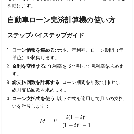
を助けます。
自動車ローン完済計算機の使い方
ステップバイステップガイド
ローン情報を集める
: 元本、年利率、ローン期間（年
単位）を収集します。
金利を変換する
: 年利率を12で割って月利率を求めま
す。
総支払回数を計算する
: ローン期間を年数で掛けて、
総月支払回数を求めます。
ローン支払式を使う
: 以下の式を適用して月々の支払
いを計算します：
n
(
1
+
)
M = P \left[ \frac{i(1 + i)^
[
]
i
i
=
M
P
(
1
+
)
−
1
n
i