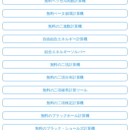
無料ベッセル関数計算機
あ
り
無料ベータ崩壊計算機
ま
せ
無料の二進数計算機
ん
自由結合エネルギー計算機
最
初
結合エネルギーソルバー
の
質
無料の二項計算機
問
を
無料の二項分布計算機
す
る
無料の二項確率計算ツール
無料の二項検定計算機
無料のブラックホール計算機
無料のブラック・ショールズ計算機