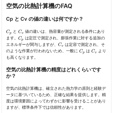
空気の比熱計算機のFAQ
Cp と Cv の値の違いは何ですか？
C_p
C_v
と
値の違いは、熱容量が測定される条件にあり
C
C
p
v
C_p
ます。
は定圧で測定され、膨張作業に対する追加の
C
p
C_v
エネルギーが関与しますが、
は定容で測定され、そ
C
v
C_p
C_v
のような作業が行われないため、一般に
は
より
C
C
p
v
も高くなります。
空気の比熱計算機の精度はどれくらいです
か？
空気の比熱計算機は、確立された熱力学の原則と経験デ
ータに基づいているため、正確な結果を提供します。精
度は環境要因によってわずかに影響を受けることがあり
ますが、標準条件下では信頼性があります。