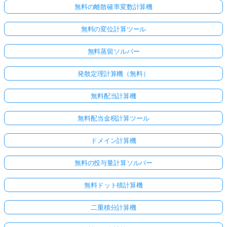
無料の離散確率変数計算機
無料の変位計算ツール
無料蒸留ソルバー
発散定理計算機（無料）
無料配当計算機
無料配当金税計算ツール
こち
ドメイン計算機
らか
らロ
無料の投与量計算ソルバー
グイ
ン！
無料ドット積計算機
二重積分計算機
: