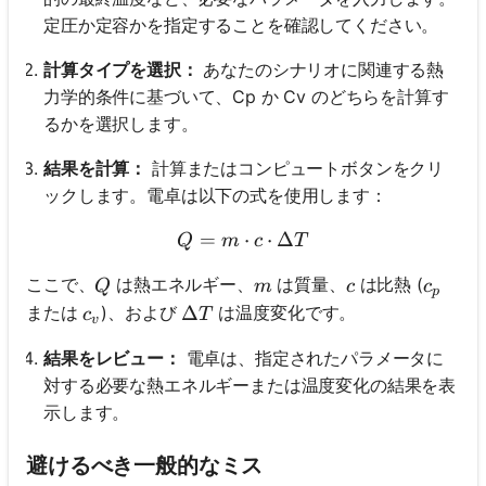
定圧か定容かを指定することを確認してください。
計算タイプを選択：
あなたのシナリオに関連する熱
力学的条件に基づいて、Cp か Cv のどちらを計算す
るかを選択します。
結果を計算：
計算またはコンピュートボタンをクリ
ックします。電卓は以下の式を使用します：
=
Q = m \cdot c \cdot \Delt
⋅
⋅
Δ
Q
m
c
T
Q
m
c
c_p
ここで、
は熱エネルギー、
は質量、
は比熱 (
Q
m
c
c
p
c_v
\Delta T
Δ
または
)、および
は温度変化です。
c
T
v
結果をレビュー：
電卓は、指定されたパラメータに
対する必要な熱エネルギーまたは温度変化の結果を表
示します。
避けるべき一般的なミス