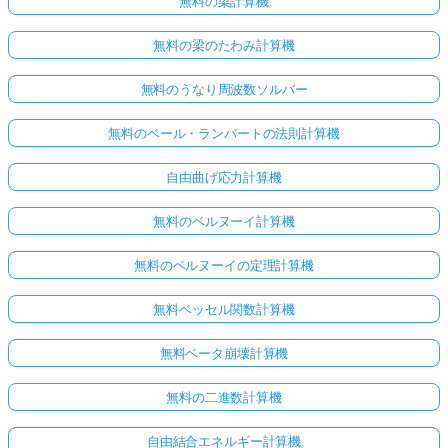
無料の梁計算機
あ
り
無料の梁のたわみ計算機
ま
せ
無料のうなり周波数ソルバー
ん
無料のベール・ランバートの法則計算機
最
初
自由曲げ応力計算機
の
質
無料のベルヌーイ計算機
問
を
無料のベルヌーイの定理計算機
す
る
無料ベッセル関数計算機
無料ベータ崩壊計算機
無料の二進数計算機
自由結合エネルギー計算機