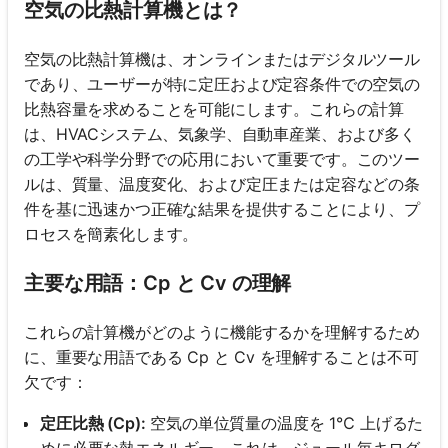
空気の比熱計算機とは？
空気の比熱計算機は、オンラインまたはデジタルツール
であり、ユーザーが特に定圧および定容条件での空気の
比熱容量を求めることを可能にします。これらの計算
は、HVACシステム、気象学、自動車産業、および多く
の工学や科学分野での応用において重要です。このツー
ルは、質量、温度変化、および定圧または定容などの条
件を基に迅速かつ正確な結果を提供することにより、プ
ロセスを簡素化します。
主要な用語：Cp と Cv の理解
これらの計算機がどのように機能するかを理解するため
に、重要な用語である Cp と Cv を理解することは不可
欠です：
定圧比熱 (Cp):
空気の単位質量の温度を 1℃ 上げるた
めに必要な熱エネルギー。これは、ジュール毎キログ