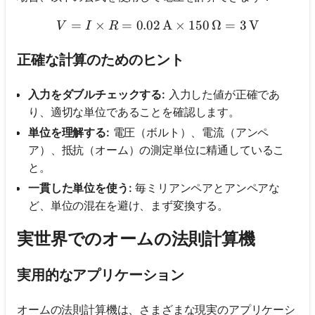
=
×
=
0.02
V = I \times R = 0.02 \, \
A
×
150
Ω
=
3
V
V
I
R
正確な計算のためのヒント
入力をダブルチェックする:
入力した値が正確であ
り、適切な単位であることを確認します。
単位を理解する:
電圧（ボルト）、電流（アンペ
ア）、抵抗（オーム）の測定単位に精通しているこ
と。
一貫した単位を使う:
毎ミリアンペアとアンペアな
ど、単位の混在を避け、まず変換する。
実世界でのオームの法則計算機
実用的なアプリケーション
オームの法則計算機は、さまざまな現実のアプリケーシ