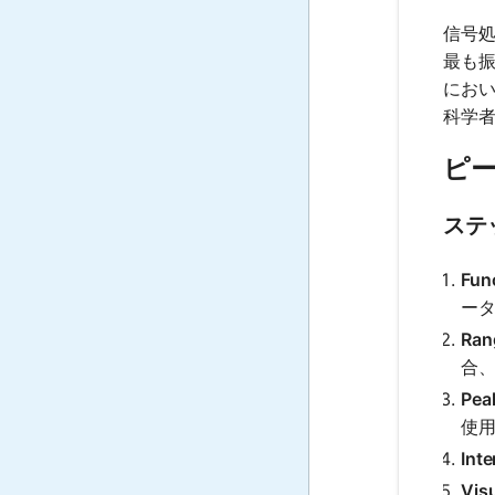
信号
最も
にお
科学
ピ
ステ
Func
ー
Rang
合
Peak
使
Inte
Visu