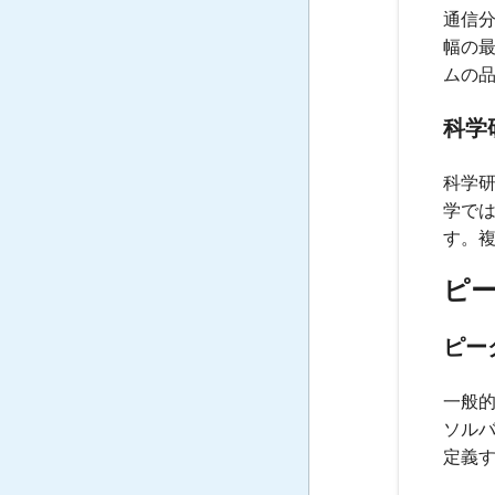
通信
幅の
ムの
科学
科学
学で
す。
ピー
ピー
一般
ソル
定義