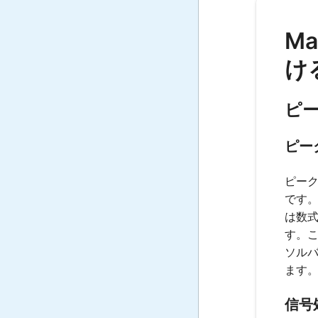
M
け
ピ
ピー
ピー
です
は数
す。こ
ソル
ます
信号