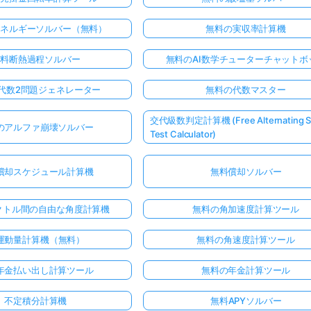
エネルギーソルバー（無料）
無料の実収率計算機
無料断熱過程ソルバー
無料のAI数学チューターチャットボ
代数2問題ジェネレーター
無料の代数マスター
交代級数判定計算機 (Free Alternating Se
のアルファ崩壊ソルバー
Test Calculator)
償却スケジュール計算機
無料償却ソルバー
クトル間の自由な角度計算機
無料の角加速度計算ツール
運動量計算機（無料）
無料の角速度計算ツール
年金払い出し計算ツール
無料の年金計算ツール
不定積分計算機
無料APYソルバー