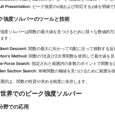
lt Presentation:
ピーク強度のx値および対応するy値を明確で
ク強度ソルバーのツールと技術
ク強度ソルバーは関数の最大値を見つけるために様々な数値的方
ります：
dient Descent:
関数の最大に向かって勾配に沿って移動する反
ton's Method:
関数の1次及び2次導関数を使用して最大値を
te-Force Search:
指定された範囲内の多数のポイントで関数を
den Section Search:
単峰関数の極値を見つけるために範囲を
の選択は、関数の性質や求める精度に依存します。
実世界でのピーク強度ソルバー
分野での応用