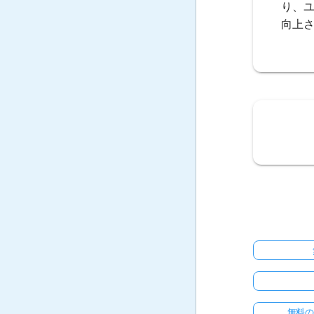
り、
向上
無料