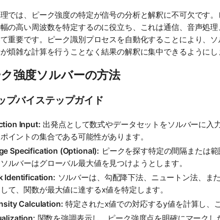
処理では、ピーク強度の特定が信号の分析と解釈に不可欠です。
振幅の高い周波数を特定するのに役立ち、これは通信、音声処理
いて重要です。ピーク識別プロセスを自動化することにより、ソ
者が煩雑な計算を行うことなく結果の解釈に集中できるようにし
ーク強度ソルバーの方法
ップバイステップガイド
tion Input:
出発点として数式やデータセットをソルバーに入
タポイントの集合である可能性があります。
e Specification (Optional):
ピークを探す特定の間隔または範
、ソルバーはグローバル最大値を見つけようとします。
 Identification:
ソルバーは、勾配降下法、ニュートン法、また
用して、関数が最大値に達するx値を特定します。
nsity Calculation:
特定されたx値での対応するy値を計算し、
alization:
関数を強調表示し、ピーク強度点を明確にマークし