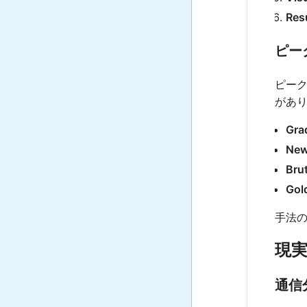
Resu
ピー
ピー
があ
Gra
New
Bru
Gol
手法
現
通信