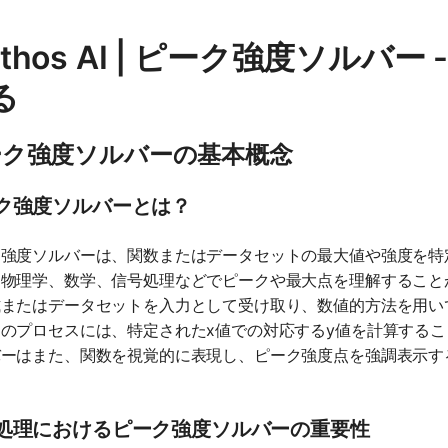
athos AI | ピーク強度ソルバ
る
ーク強度ソルバーの基本概念
ク強度ソルバーとは？
ク強度ソルバーは、関数またはデータセットの最大値や強度を特
。物理学、数学、信号処理などでピークや最大点を理解すること
式またはデータセットを入力として受け取り、数値的方法を用い
のプロセスには、特定されたx値での対応するy値を計算する
バーはまた、関数を視覚的に表現し、ピーク強度点を強調表示す
。
処理におけるピーク強度ソルバーの重要性