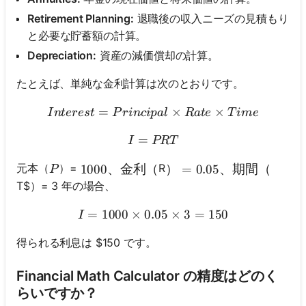
Retirement Planning:
退職後の収入ニーズの見積もり
と必要な貯蓄額の計算。
Depreciation:
資産の減価償却の計算。
たとえば、単純な金利計算は次のとおりです。
=
Interest = Principal \times
×
×
I
n
t
eres
t
P
r
in
c
i
p
a
l
R
a
t
e
T
im
e
=
I = PRT
I
PRT
P
元本（
）=
R
1000、金利（
1000
、金利（
）= 0.05、期間（
）
=
0.05
、期間（
P
T$）= 3 年の場合、
=
1000
×
0.05
I = 1000 \times 0.05 \time
×
3
=
150
I
得られる利息は $150 です。
Financial Math Calculator の精度はどのく
らいですか？