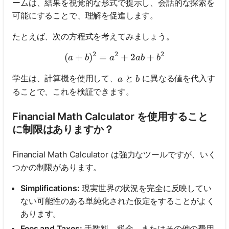
ームは、結果を視覚的な形式で提示し、会話的な探索を
可能にすることで、理解を促進します。
たとえば、次の方程式を考えてみましょう。
2
2
2
(
+
)
=
(a + b)^2 = a^2 + 2ab + 
+
2
+
a
b
a
ab
b
a
b
学生は、計算機を使用して、
と
に異なる値を代入す
a
b
ることで、これを検証できます。
Financial Math Calculator を使用すること
に制限はありますか？
Financial Math Calculator は強力なツールですが、いく
つかの制限があります。
ま
だ
Simplifications:
現実世界の状況を完全に反映してい
質
ない可能性のある単純化された仮定をすることがよく
問
あります。
が
Fees and Taxes:
手数料、税金、またはその他の費用