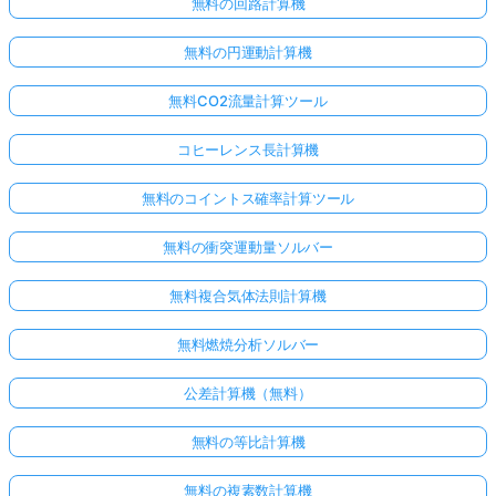
無料の回路計算機
無料の円運動計算機
無料CO2流量計算ツール
コヒーレンス長計算機
無料のコイントス確率計算ツール
無料の衝突運動量ソルバー
こち
無料複合気体法則計算機
らか
無料燃焼分析ソルバー
らロ
グイ
公差計算機（無料）
ン！
無料の等比計算機
:
無料の複素数計算機