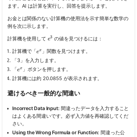
ます。AI は計算を実行し、回答を提示します。
お金とは関係のない計算機の使用法を示す簡単な数学の
例を次に示します。
3
e^3
計算機を使用して
の値を見つけるには：
e
x
e^x
計算機で「
」関数を見つけます。
e
「3」を入力します。
x
e^x
「
」ボタンを押します。
e
計算機には約 20.0855 が表示されます。
避けるべき一般的な間違い
Incorrect Data Input:
間違ったデータを入力すること
はよくある間違いです。必ず入力値を再確認してくだ
さい。
Using the Wrong Formula or Function:
間違った公