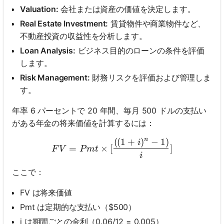
Valuation:
会社または資産の価値を決定します。
Real Estate Investment:
賃貸物件や商業物件など、
不動産投資の収益性を分析します。
Loan Analysis:
ビジネス目的のローンの条件を評価
します。
Risk Management:
財務リスクを評価および管理しま
す。
年率 6 パーセントで 20 年間、毎月 500 ドルの支払い
がある年金の将来価値を計算するには：
n
((
1
+
)
−
1
)
FV = Pmt \times [\frac{((1 
i
=
×
[
]
F
V
P
m
t
i
ここで：
FV は将来価値
Pmt は定期的な支払い（$500）
i は期間ごとの金利（0.06/12 = 0.005）