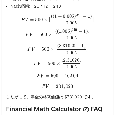
n は期間数（20 * 12 = 240）
240
((
1
+
0.005
)
−
1
)
FV = 500 \times [\frac{((1
=
500
×
[
]
F
V
0.005
240
((
1.005
)
−
1
)
FV = 500 \times [\frac{((1
=
500
×
[
]
F
V
0.005
(
3.31020
−
1
)
FV = 500 \times [\frac{(3.
=
500
×
[
]
F
V
0.005
2.31020
FV = 500 \times [\frac{2.
=
500
×
[
]
F
V
0.005
=
500
FV = 500 \times 462.04
×
462.04
F
V
=
231
FV = 231,020
,
020
F
V
したがって、年金の将来価値は $231,020 です。
Financial Math Calculator の FAQ