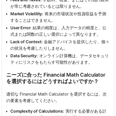
あ
が常に考慮されているとは限りません。
り
Market Volatility:
将来の市場状況や投資収益を予測
ま
することはできません。
せ
User Error:
結果の精度は、入力データの精度と、公
ん
式または関数の正しい選択によって異なります。
最
Lack of Context:
金融アドバイスを提供したり、個々
初
の状況を考慮したりしません。
の
質
Data Security:
オンライン計算機は、データセキュリ
問
ティにリスクをもたらす可能性があります。
を
す
ニーズに合った Financial Math Calculator
る
を選択するにはどうすればよいですか？
適切な Financial Math Calculator を選択するには、次
の要素を考慮してください。
Complexity of Calculations:
実行する必要がある計