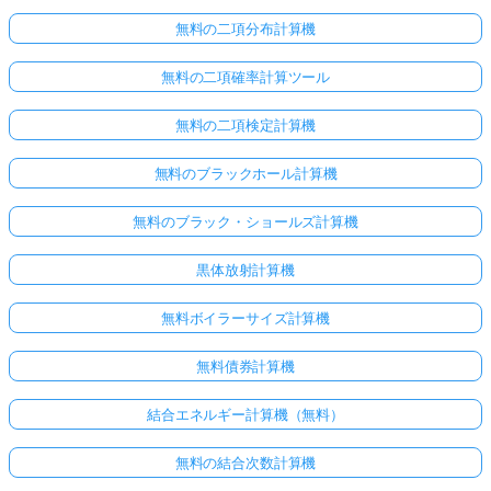
あ
無料の二項分布計算機
り
ま
無料の二項確率計算ツール
せ
ん
無料の二項検定計算機
最
無料のブラックホール計算機
初
の
無料のブラック・ショールズ計算機
質
問
黒体放射計算機
を
す
無料ボイラーサイズ計算機
る
無料債券計算機
結合エネルギー計算機（無料）
無料の結合次数計算機