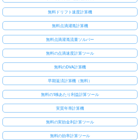
無料ドリフト速度計算機
無料点滴灌漑計算機
無料点滴灌漑流量ソルバー
無料の点滴速度計算ツール
無料のDVA計算機
早期返済計算機（無料）
こち
らか
無料の1株あたり利益計算ツール
らロ
グイ
実質年率計算機
ン！
無料の実効金利計算ツール
:
無料の効率計算ツール