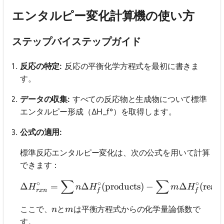
エンタルピー変化計算機の使い方
ステップバイステップガイド
反応の特定:
反応の平衡化学方程式を最初に書きま
す。
データの収集:
すべての反応物と生成物について標準
エンタルピー形成（ΔH_f°）を取得します。
公式の適用:
標準反応エンタルピー変化は、次の公式を用いて計算
できます：
∑
∑
\Delta H^\circ_{rxn} 
∘
∘
∘
Δ
=
Δ
(
products
)
−
Δ
(
react
H
n
H
m
H
r
x
n
f
f
n
m
ここで、
と
は平衡方程式からの化学量論係数で
n
m
す。