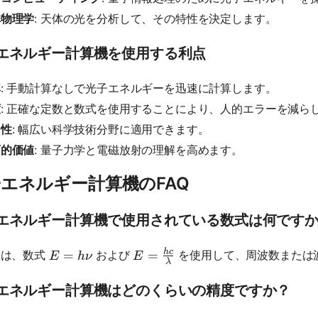
体物理学
: 天体の光を分析して、その特性を決定します。
エネルギー計算機を使用する利点
率
: 手動計算なしで光子エネルギーを迅速に計算します。
度
: 正確な定数と数式を使用することにより、人的エラーを減ら
用性
: 幅広い科学技術分野に適用できます。
育的価値
: 量子力学と電磁放射の理解を高めます。
エネルギー計算機のFAQ
エネルギー計算機で使用されている数式は何です
h
c
E = \frac{hc}{λ}
E = hν
=
=
機は、数式
および
を使用して、周波数または
E
h
ν
E
λ
エネルギー計算機はどのくらいの精度ですか？