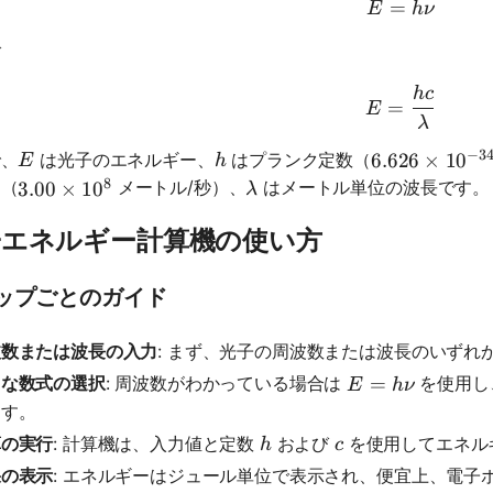
=
E = hν
E
h
ν
び
h
c
E = \frac
=
E
λ
−
3
E
h
で、
は光子のエネルギー、
はプランク定数（
6.626 \times
6.626
×
1
0
E
h
8
λ
速（
メートル/秒）、
はメートル単位の波長です。
3.00 \times 10^8
3.00
×
1
0
λ
子エネルギー計算機の使い方
ップごとのガイド
波数または波長の入力
: まず、光子の周波数または波長のいずれ
E = hν
=
切な数式の選択
: 周波数がわかっている場合は
を使用し
E
h
ν
ます。
h
c
算の実行
: 計算機は、入力値と定数
および
を使用してエネル
h
c
果の表示
: エネルギーはジュール単位で表示され、便宜上、電子