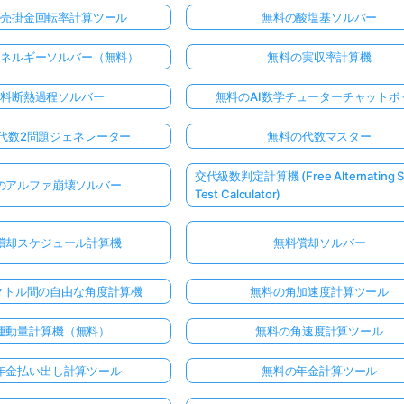
の売掛金回転率計算ツール
無料の酸塩基ソルバー
エネルギーソルバー（無料）
無料の実収率計算機
無料断熱過程ソルバー
無料のAI数学チューターチャットボ
代数2問題ジェネレーター
無料の代数マスター
交代級数判定計算機 (Free Alternating Se
のアルファ崩壊ソルバー
Test Calculator)
償却スケジュール計算機
無料償却ソルバー
クトル間の自由な角度計算機
無料の角加速度計算ツール
運動量計算機（無料）
無料の角速度計算ツール
年金払い出し計算ツール
無料の年金計算ツール