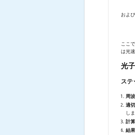
およ
ここ
は光
光
ステ
周
適
し
計
結