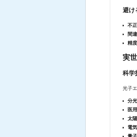
避け
不
間
精
実
科学
光子
分
医
太
電
量