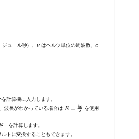
{hc}{λ}
4
ν
c
ジュール秒）、
はヘルツ単位の周波数、
 10^{-34}
ν
c
かを計算機に入力します。
h
c
E = \frac{hc}{λ}
=
、波長がわかっている場合は
を使用
E
λ
ギーを計算します。
ボルトに変換することもできます。