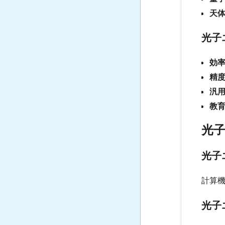
天
光子
効
精
汎
教
光子
光子
計算
光子