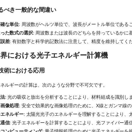
るべき一般的な間違い
正確な単位
: 周波数がヘルツ単位で、波長がメートル単位である
違った数式の選択
: 周波数または波長のどちらを持っているかに
度誤差
: 有効数字と科学的記数法に注意して、精度を維持してく
世界における光子エネルギー計算機
技術における応用
エネルギーの計算は、次のような分野で不可欠です。
光法
: 光の吸収と放出を分析することにより、材料組成を識別し
用画像処理
: 安全で効果的な画像処理のために、X線とガンマ線
陽エネルギー
: 太陽光光子のエネルギーを理解することにより、
気通信
: 光子エネルギーを計算することにより、光ファイバー通
子コンピューティング
: 量子情報処理のために光子エネルギーを