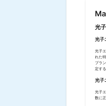
Ma
光
光子
光子
れた
プラ
定す
光子
光子
数に