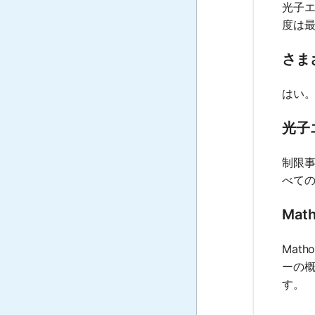
光子
度は
さま
はい
光子
制限
べて
Ma
Mat
ーの
す。