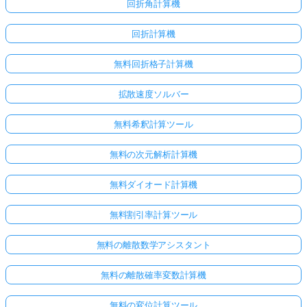
回折角計算機
回折計算機
無料回折格子計算機
拡散速度ソルバー
無料希釈計算ツール
無料の次元解析計算機
こち
無料ダイオード計算機
らか
無料割引率計算ツール
らロ
グイ
無料の離散数学アシスタント
ン！
無料の離散確率変数計算機
:
無料の変位計算ツール