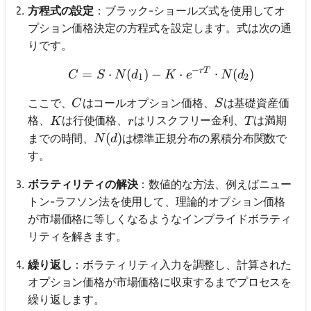
方程式の設定
：ブラック-ショールズ式を使用してオ
プション価格決定の方程式を設定します。式は次の通
りです。
−
r
T
C = S \cdot N(d_1) - K \
=
⋅
(
)
−
⋅
⋅
(
)
C
S
N
d
K
e
N
d
1
2
C
S
ここで、
はコールオプション価格、
は基礎資産価
C
S
K
r
T
格、
は行使価格、
はリスクフリー金利、
は満期
K
r
T
N(d)
(
)
までの時間、
は標準正規分布の累積分布関数で
N
d
す。
ボラティリティの解決
：数値的な方法、例えばニュー
トン-ラフソン法を使用して、理論的オプション価格
が市場価格に等しくなるようなインプライドボラティ
リティを解きます。
繰り返し
：ボラティリティ入力を調整し、計算された
オプション価格が市場価格に収束するまでプロセスを
繰り返します。