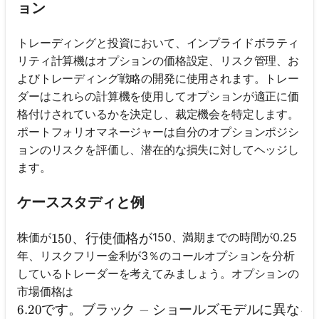
ョン
トレーディングと投資において、インプライドボラティ
リティ計算機はオプションの価格設定、リスク管理、お
よびトレーディング戦略の開発に使用されます。トレー
ダーはこれらの計算機を使用してオプションが適正に価
格付けされているかを決定し、裁定機会を特定します。
ポートフォリオマネージャーは自分のオプションポジシ
ョンのリスクを評価し、潜在的な損失に対してヘッジし
ます。
ケーススタディと例
株価が
150、満期までの時間が0.25
150、行使価格が
150
、行使価格が
年、リスクフリー金利が3％のコールオプションを分析
しているトレーダーを考えてみましょう。オプションの
市場価格は
6.20です。ブラック-ショールズモデルに異な
6.20
です。ブラック
−
ショールズモデルに異なる