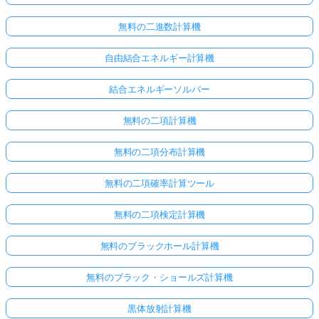
あ
無料の二進数計算機
り
ま
自由結合エネルギー計算機
せ
ん
結合エネルギーソルバー
最
初
無料の二項計算機
の
質
無料の二項分布計算機
問
を
無料の二項確率計算ツール
す
る
無料の二項検定計算機
無料のブラックホール計算機
無料のブラック・ショールズ計算機
黒体放射計算機