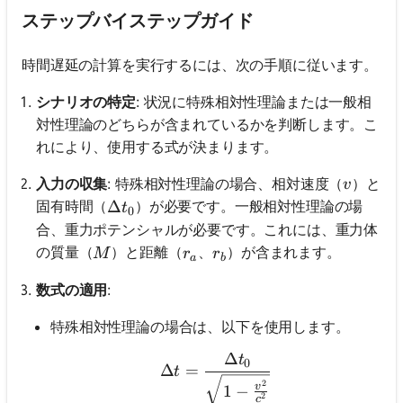
ステップバイステップガイド
時間遅延の計算を実行するには、次の手順に従います。
シナリオの特定
: 状況に特殊相対性理論または一般相
対性理論のどちらが含まれているかを判断します。こ
れにより、使用する式が決まります。
v
入力の収集
: 特殊相対性理論の場合、相対速度（
）と
v
\Delta t_0
Δ
固有時間（
）が必要です。一般相対性理論の場
t
0
合、重力ポテンシャルが必要です。これには、重力体
M
r_a
r_b
の質量（
）と距離（
、
）が含まれます。
M
r
r
a
b
数式の適用
:
特殊相対性理論の場合は、以下を使用します。
Δ
t
\Delta t = \frac{\Delta 
0
Δ
=
t
2
v
1
−
2
c