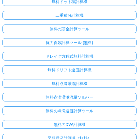
無料ドット積計算機
二重積分計算機
無料の頭金計算ツール
抗力係数計算ツール (無料)
ドレイク方程式無料計算機
無料ドリフト速度計算機
こち
無料点滴灌漑計算機
らか
無料点滴灌漑流量ソルバー
らロ
グイ
無料の点滴速度計算ツール
ン！
無料のDVA計算機
:
早期返済計算機（無料）