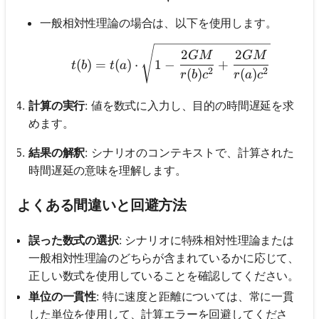
一般相対性理論の場合は、以下を使用します。
t(b) = t(a) \cdot \sqrt
2
2
GM
GM
(
)
=
(
)
⋅
1
−
+
t
b
t
a
2
2
(
)
(
)
r
b
c
r
a
c
計算の実行
: 値を数式に入力し、目的の時間遅延を求
めます。
結果の解釈
: シナリオのコンテキストで、計算された
時間遅延の意味を理解します。
よくある間違いと回避方法
誤った数式の選択
: シナリオに特殊相対性理論または
一般相対性理論のどちらが含まれているかに応じて、
正しい数式を使用していることを確認してください。
単位の一貫性
: 特に速度と距離については、常に一貫
した単位を使用して、計算エラーを回避してくださ