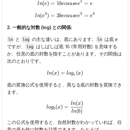
1
(
)
=
1
ln(e) = 1 because e^1 = e
=
l
n
e
b
ec
a
u
se
e
e
3
3
3
(
)
=
3
ln(e^3) = 3 because e^3 = 
=
l
n
e
b
ec
a
u
se
e
e
2. 一般的な対数 (log) との関係:
と
の主な違いは、底にあります。
は底
e
ln
log
ln
ですが、
はしばしば底 10 (常用対数) を意味する
log
か、任意の底の対数を指すことがあります。その関係は
次のとおりです。
(
)
=
ln(x) = log_e(x)
(
)
l
n
x
l
o
g
x
e
底の変換公式を使用すると、異なる底の対数を変換でき
ます。
(
)
log_b(x) = \frac{ln(x)}{ln
l
n
x
(
)
=
l
o
g
x
b
(
)
l
n
b
この公式を使用すると、自然対数がわかっていれば、任
意の底を持つ対数を計算できます。たとえば、