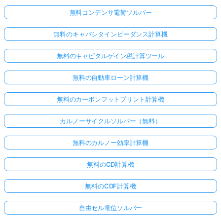
無料コンデンサ電荷ソルバー
無料のキャパシタインピーダンス計算機
無料のキャピタルゲイン税計算ツール
無料の自動車ローン計算機
無料のカーボンフットプリント計算機
カルノーサイクルソルバー（無料）
無料のカルノー効率計算機
無料のCD計算機
無料のCDF計算機
自由セル電位ソルバー