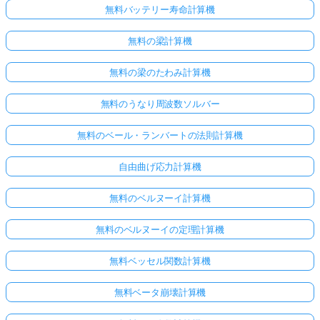
無料バッテリー寿命計算機
無料の梁計算機
無料の梁のたわみ計算機
無料のうなり周波数ソルバー
無料のベール・ランバートの法則計算機
自由曲げ応力計算機
無料のベルヌーイ計算機
無料のベルヌーイの定理計算機
無料ベッセル関数計算機
無料ベータ崩壊計算機