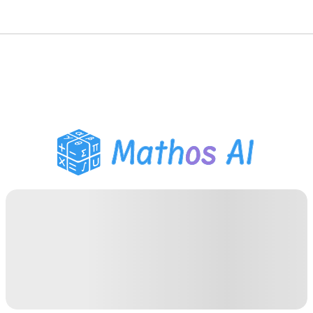
数学ソルバー
AIチューター
PDF宿題ヘルパー
学習ツール