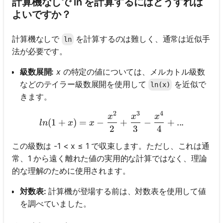
計算機なしで ln を計算するにはどうすれば
よいですか？
計算機なしで
を計算するのは難しく、通常は近似手
ln
法が必要です。
級数展開:
x
の特定の値については、メルカトル級数
などのテイラー級数展開を使用して
を近似で
ln(x)
きます。
2
3
4
ln(1+x) = x - \frac{x^2}{2
x
x
x
(
1
+
)
=
−
+
−
+
...
l
n
x
x
2
3
4
この級数は -1 < x ≤ 1 で収束します。ただし、これは通
常、1 から遠く離れた値の実用的な計算ではなく、理論
的な理解のために使用されます。
対数表:
計算機が登場する前は、対数表を使用して値
を調べていました。