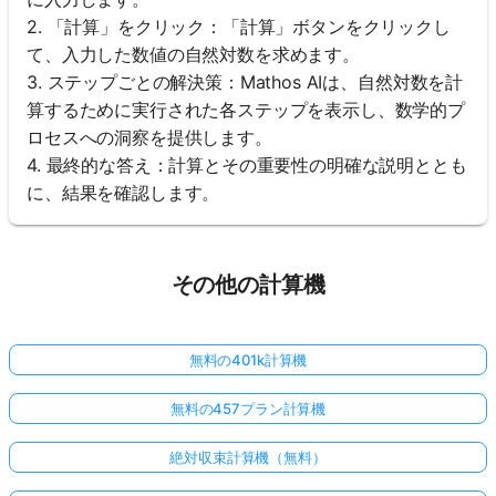
あ
2. 「計算」をクリック：「計算」ボタンをクリックし
り
て、入力した数値の自然対数を求めます。
ま
3. ステップごとの解決策：Mathos AIは、自然対数を計
せ
算するために実行された各ステップを表示し、数学的プ
ん
ロセスへの洞察を提供します。
最
4. 最終的な答え：計算とその重要性の明確な説明ととも
初
に、結果を確認します。
の
質
問
その他の計算機
を
す
る
無料の401k計算機
無料の457プラン計算機
絶対収束計算機（無料）