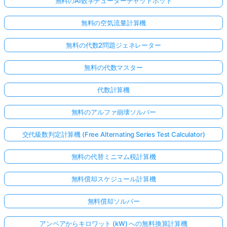
無料のAI数学チューターチャットボット
無料の空気流量計算機
無料の代数2問題ジェネレーター
無料の代数マスター
代数計算機
無料のアルファ崩壊ソルバー
交代級数判定計算機 (Free Alternating Series Test Calculator)
無料の代替ミニマム税計算機
無料償却スケジュール計算機
無料償却ソルバー
アンペアからキロワット (kW) への無料換算計算機