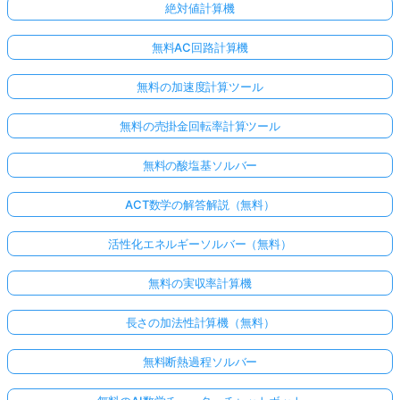
絶対値計算機
無料AC回路計算機
無料の加速度計算ツール
無料の売掛金回転率計算ツール
無料の酸塩基ソルバー
ACT数学の解答解説（無料）
活性化エネルギーソルバー（無料）
無料の実収率計算機
長さの加法性計算機（無料）
無料断熱過程ソルバー