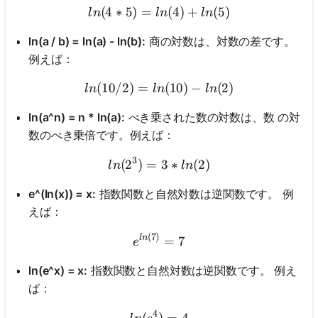
(
4
∗
5
)
=
ln(4 * 5) = ln(4) + ln(5)
(
4
)
+
(
5
)
l
n
l
n
l
n
ln(a / b) = ln(a) - ln(b):
商の対数は、対数の差です。
例えば：
(
10/2
)
=
ln(10 / 2) = ln(10) - ln(2)
(
10
)
−
(
2
)
l
n
l
n
l
n
ln(a^n) = n * ln(a):
べき乗された数の対数は、数 の対
数のべき乗倍です。例えば：
3
(
2
)
=
ln(2^3) = 3 * ln(2)
3
∗
(
2
)
l
n
l
n
e^(ln(x)) = x:
指数関数と自然対数は逆関数です。 例
えば：
(
7
)
e^{ln(7)} = 7
l
n
=
7
e
ln(e^x) = x:
指数関数と自然対数は逆関数です。 例え
ば：
4
(
)
ln(e^4) = 4
=
4