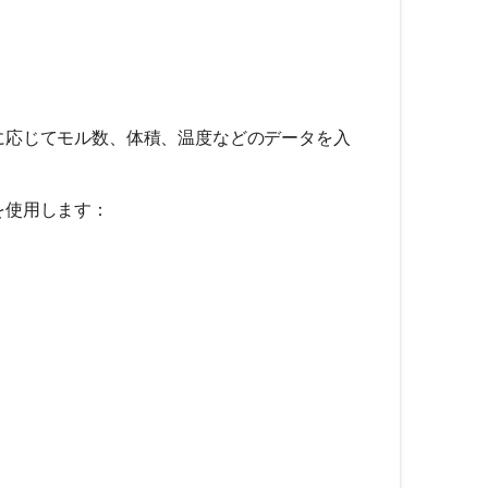
要に応じてモル数、体積、温度などのデータを入
を使用します：
 \times P_{\text{total}}
ac{n_i \times R \times T}{V}