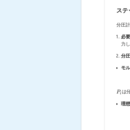
ステ
分圧
必
力
分
モ
P_i
は
P
i
理