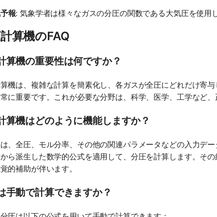
気予報
: 気象学者は様々なガスの分圧の関数である大気圧を使用
計算機のFAQ
計算機の重要性は何ですか？
計算機は、複雑な計算を簡素化し、各ガスが全圧にどれだけ寄与
非常に重要です。これが必要な分野は、科学、医学、工学など、
計算機はどのように機能しますか？
機は、全圧、モル分率、その他の関連パラメータなどの入力デー
則から派生した数学的公式を適用して、分圧を計算します。その
視覚的補助が伴います。
は手動で計算できますか？
、分圧は以下の公式を用いて手動で計算できます：