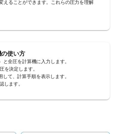
変えることができます。これらの圧力を理解
算機の使い方
ジ）と全圧を計算機に入力します。
分圧を決定します。
を適用して、計算手順を表示します。
確認します。