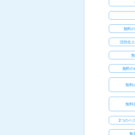
無料
活性化
無料の
無料
無料
2つのベ
角