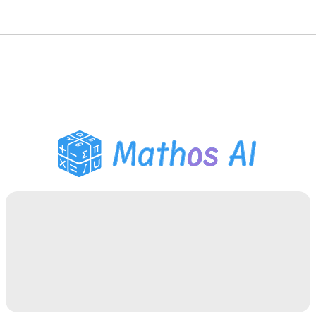
数学ソルバー
AIチューター
PDF宿題ヘルパー
学習ツール