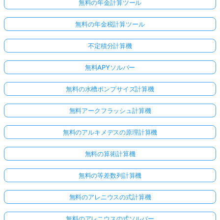
無料の年金計算ツール
無料の年金税計算ツール
不定積分計算機
無料APYソルバー
無料の水槽ポンプサイズ計算機
無料アークフラッシュ計算機
こち
無料のアルキメデスの原理計算機
らか
無料の算術計算機
らロ
グイ
無料の等差数列計算機
ン！
無料のアレニウスの式計算機
:
無料のアレニウスの式ソルバー