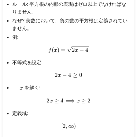
ルール: 平方根の内部の表現はゼロ以上でなければな
あ
りません。
り
ま
なぜ? 実数において、負の数の平方根は定義されてい
せ
ません。
ん
例:
最
f(x)=\sqrt{2 x-4}
(
)
=
2
−
4
f
x
x
初
の
不等式を設定:
質
問
2
−
4
2 x-4 \geq 0
≥
0
x
を
す
x
を解く:
\quad
x
る
2
≥
4
⟹
2 x \geq 4 \Longrightarrow
≥
2
x
x
定義域:
[
2
,
∞
[2, \infty)
)