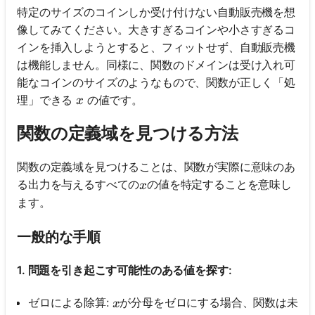
特定のサイズのコインしか受け付けない自動販売機を想
像してみてください。大きすぎるコインや小さすぎるコ
インを挿入しようとすると、フィットせず、自動販売機
は機能しません。同様に、関数のドメインは受け入れ可
能なコインのサイズのようなもので、関数が正しく「処
x
理」できる
の値です。
x
関数の定義域を見つける方法
関数の定義域を見つけることは、関数が実際に意味のあ
x
る出力を与えるすべての
の値を特定することを意味し
x
ます。
一般的な手順
1. 問題を引き起こす可能性のある値を探す:
x
ゼロによる除算:
が分母をゼロにする場合、関数は未
x