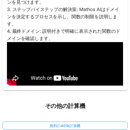
ンを見つけます。
3. ステップバイステップの解決策: Mathos AIはドメイ
ンを決定するプロセスを示し、関数の制限を説明しま
す。
4. 最終ドメイン: 説明付きで明確に表示された関数のド
メインを確認します。
その他の計算機
無料の401k計算機