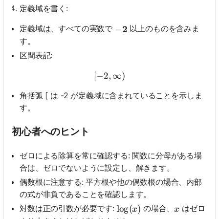
定義域を書く:
\mathbf{- 2}
2
定義域は、すべての実数で
以上のものを含みま
−
す。
区間表記:
[
−
2
,
[-2, \infty)
∞
)
角括弧 [ は -2 が定義域に含まれていることを示しま
す。
初心者へのヒント
ゼロによる除算を常に確認する: 関数に分母がある場
合は、ゼロでないように設定し、解きます。
偶数根に注意する: 平方根や他の偶数根の場合、内部
の式が非負であることを確認します。
\log (x)
lo
g
(
)
x
対数は正の引数が必要です:
の場合、
はゼロ
x
x