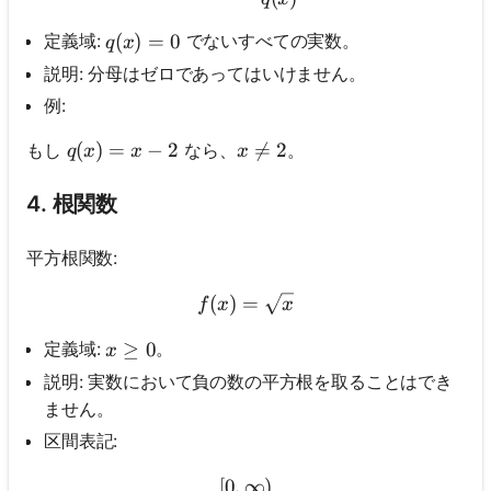
q(x)=0
(
)
=
0
定義域:
でないすべての実数。
q
x
説明: 分母はゼロであってはいけません。
例:
q(x)=x-2
(
)
=
−
2
x \neq 2

=
2
もし
なら、
。
q
x
x
x
4. 根関数
平方根関数:
(
)
=
f(x)=\sqrt{x}
f
x
x
x \geq 0
≥
0
定義域:
。
x
説明: 実数において負の数の平方根を取ることはでき
ません。
区間表記:
[
0
,
∞
[0, \infty)
)