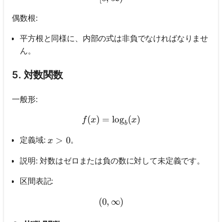
偶数根:
平方根と同様に、内部の式は非負でなければなりませ
ん。
5. 対数関数
一般形:
(
)
=
f(x)=\log _b(x)
lo
g
(
)
f
x
x
b
x>0
>
0
定義域:
。
x
説明: 対数はゼロまたは負の数に対して未定義です。
区間表記:
(
0
,
∞
(0, \infty)
)