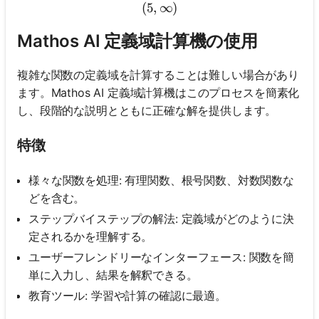
(
5
,
∞
(5, \infty)
)
Mathos AI 定義域計算機の使用
複雑な関数の定義域を計算することは難しい場合があり
ます。Mathos AI 定義域計算機はこのプロセスを簡素化
し、段階的な説明とともに正確な解を提供します。
特徴
様々な関数を処理: 有理関数、根号関数、対数関数な
どを含む。
ステップバイステップの解法: 定義域がどのように決
定されるかを理解する。
ユーザーフレンドリーなインターフェース: 関数を簡
単に入力し、結果を解釈できる。
教育ツール: 学習や計算の確認に最適。