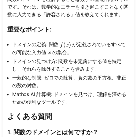
です。それは、数学的なエラーを引き起こすことなく関
数に入力できる「許容される」値を教えてくれます。
重要なポイント:
f(x)
(
)
ドメインの定義: 関数
が定義されているすべて
f
x
x
の可能な入力値
の集合。
x
ドメインの見つけ方: 関数を未定義にする値を特定
し、それらを除外することを含みます。
一般的な制限: ゼロでの除算、負の数の平方根、非正
の数の対数。
Mathos AI 計算機: ドメインを見つけ、理解を深める
ための便利なツールです。
よくある質問
1. 関数のドメインとは何ですか？