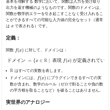
基本を理解する 数学において、関数は入力を受け取り
出力を返す機械のようなものです。関数のドメインは、
関数が数学的エラーを引き起こすことなく受け入れるこ
とができるすべての可能な入力値の完全なセット（通常
x
は
で表される）です。
x
定義：
f(x)
(
)
関数
に対して、ドメインは：
f
x
R
ドメイン
=
{
∈
∣
表現
\text { ドメイン }=\{x \
(
)
が定義されている
x
f
x
R
\mathbb{R}
はすべての実数を表します。
f(x)
(
)
ドメインには、
にプラグインできるすべての実
f
x
数が含まれ、数学のルール（ゼロで割ることや負の数
の平方根を取ることなど）を破ることはありません。
実世界のアナロジー