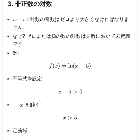
3. 非正数の対数
ルール: 対数の引数はゼロより大きくなければなりま
せん。
なぜ? ゼロまたは負の数の対数は実数において未定義
です。
例:
(
)
=
ln
f(x)=\ln (x-5)
(
−
5
)
f
x
x
不等式を設定:
−
5
x-5>0
>
0
x
x
を解く:
\quad
x
>
x>5
5
x
定義域: