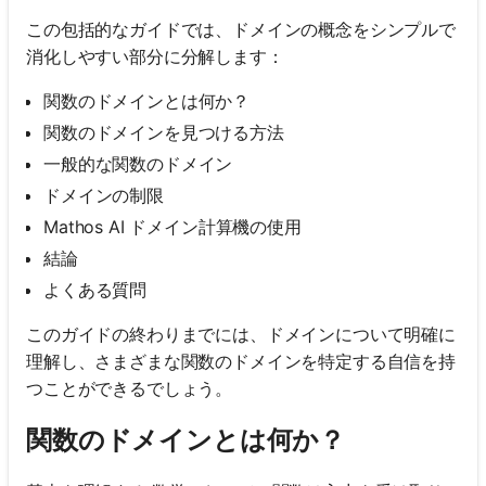
この包括的なガイドでは、ドメインの概念をシンプルで
消化しやすい部分に分解します：
関数のドメインとは何か？
関数のドメインを見つける方法
一般的な関数のドメイン
ドメインの制限
Mathos AI ドメイン計算機の使用
結論
よくある質問
このガイドの終わりまでには、ドメインについて明確に
理解し、さまざまな関数のドメインを特定する自信を持
つことができるでしょう。
関数のドメインとは何か？