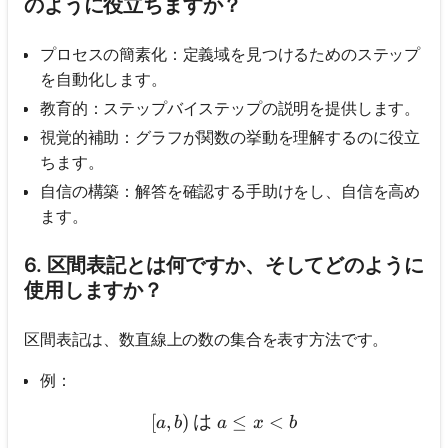
のように役立ちますか？
プロセスの簡素化：定義域を見つけるためのステップ
を自動化します。
教育的：ステップバイステップの説明を提供します。
視覚的補助：グラフが関数の挙動を理解するのに役立
ちます。
自信の構築：解答を確認する手助けをし、自信を高め
ます。
6. 区間表記とは何ですか、そしてどのように
使用しますか？
区間表記は、数直線上の数の集合を表す方法です。
例：
[
,
)
は
[a, b) \text { は } a \leq x
≤
<
a
b
a
x
b