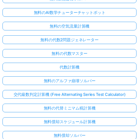
無料のAI数学チューターチャットボット
無料の空気流量計算機
無料の代数2問題ジェネレーター
無料の代数マスター
代数計算機
無料のアルファ崩壊ソルバー
交代級数判定計算機 (Free Alternating Series Test Calculator)
無料の代替ミニマム税計算機
無料償却スケジュール計算機
無料償却ソルバー