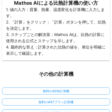
Mathos AIによる比熱計算機の使い方
1. 値の入力：質量、熱量、温度変化を計算機に入力しま
す。
2. 「計算」をクリック：「計算」ボタンを押して、比熱
を決定します。
3. ステップごとの解決策：Mathos AIは、比熱の計算に
使用される公式とステップを示します。
4. 最終的な答え：計算された比熱の値を、単位を明確に
表示して確認します。
その他の計算機
無料の401k計算機
無料の457プラン計算機