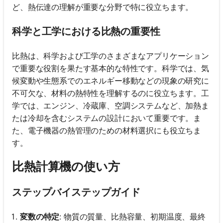
ど、熱伝達の理解が重要な分野で特に役立ちます。
科学と工学における比熱の重要性
比熱は、科学および工学のさまざまなアプリケーション
で重要な役割を果たす基本的な特性です。科学では、気
候変動や生態系でのエネルギー移動などの現象の研究に
不可欠な、材料の熱特性を理解するのに役立ちます。工
学では、エンジン、冷蔵庫、空調システムなど、加熱ま
たは冷却を含むシステムの設計において重要です。ま
た、電子機器の熱管理のための材料選択にも役立ちま
す。
比熱計算機の使い方
ステップバイステップガイド
変数の特定
: 物質の質量、比熱容量、初期温度、最終