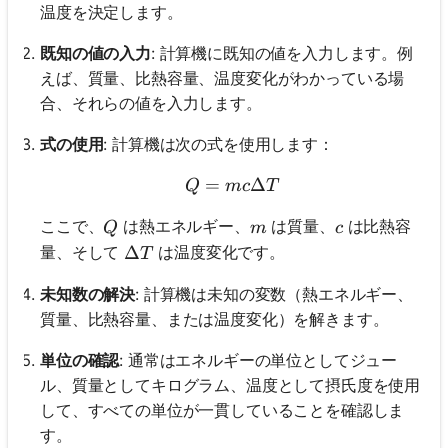
温度を決定します。
既知の値の入力
: 計算機に既知の値を入力します。例
えば、質量、比熱容量、温度変化がわかっている場
合、それらの値を入力します。
式の使用
: 計算機は次の式を使用します：
=
Q = mc\Delta T
Δ
Q
m
c
T
Q
m
c
ここで、
は熱エネルギー、
は質量、
は比熱容
Q
m
c
\Delta T
Δ
量、そして
は温度変化です。
T
未知数の解決
: 計算機は未知の変数（熱エネルギー、
質量、比熱容量、または温度変化）を解きます。
単位の確認
: 通常はエネルギーの単位としてジュー
ル、質量としてキログラム、温度として摂氏度を使用
して、すべての単位が一貫していることを確認しま
す。