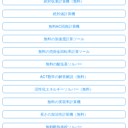
絶対収束計算機（無料）
絶対値計算機
無料AC回路計算機
無料の加速度計算ツール
無料の売掛金回転率計算ツール
無料の酸塩基ソルバー
ACT数学の解答解説（無料）
活性化エネルギーソルバー（無料）
無料の実収率計算機
長さの加法性計算機（無料）
無料断熱過程ソルバー