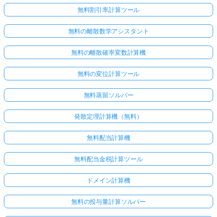
無料割引率計算ツール
無料の離散数学アシスタント
無料の離散確率変数計算機
無料の変位計算ツール
無料蒸留ソルバー
発散定理計算機（無料）
無料配当計算機
無料配当金税計算ツール
ドメイン計算機
無料の投与量計算ソルバー