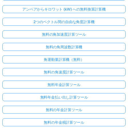
アンペアからキロワット (kW) への無料換算計算機
2つのベクトル間の自由な角度計算機
無料の角加速度計算ツール
無料の角周波数計算機
角運動量計算機（無料）
無料の角速度計算ツール
無料年金計算ツール
無料年金払い出し計算ツール
無料の年金計算ツール
無料の年金税計算ツール