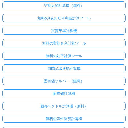
早期返済計算機（無料）
無料の1株あたり利益計算ツール
実質年率計算機
無料の実効金利計算ツール
無料の効率計算ツール
自由流出速度計算機
こち
固有値ソルバー（無料）
らか
らロ
固有値計算機
グイ
ン！
固有ベクトル計算機（無料）
無料の弾性衝突計算機
: