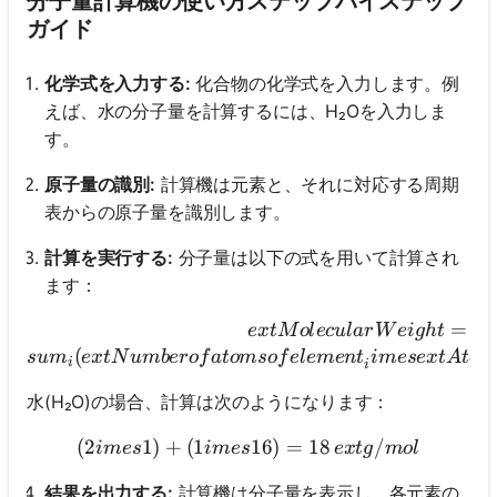
分子量計算機の使い方ステップバイステップ
ガイド
化学式を入力する:
化合物の化学式を入力します。例
えば、水の分子量を計算するには、H₂Oを入力しま
す。
原子量の識別:
計算機は元素と、それに対応する周期
表からの原子量を識別します。
計算を実行する:
分子量は以下の式を用いて計算され
ます：
ext{Molecular 
=
e
x
t
M
o
l
ec
u
l
a
r
W
e
i
g
h
t
(
s
u
m
e
x
t
N
u
mb
ero
f
a
t
o
m
so
f
e
l
e
m
e
n
t
im
ese
x
t
A
t
o
m
i
i
水(H₂O)の場合、計算は次のようになります：
(
2
1
)
+
(
1
(2 imes 1) + (1 imes 16) = 
16
)
=
18
/
im
es
im
es
e
x
t
g
m
o
l
結果を出力する:
計算機は分子量を表示し、各元素の