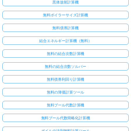
黒体放射計算機
あ
り
無料ボイラーサイズ計算機
ま
せ
無料債券計算機
ん
結合エネルギー計算機（無料）
最
初
無料の結合次数計算機
の
質
無料の結合次数ソルバー
問
を
無料債券利回り計算機
す
る
無料の簿価計算ツール
無料ブール代数計算機
無料ブール代数簡略化計算機
ボイルの法則無料計算ツール