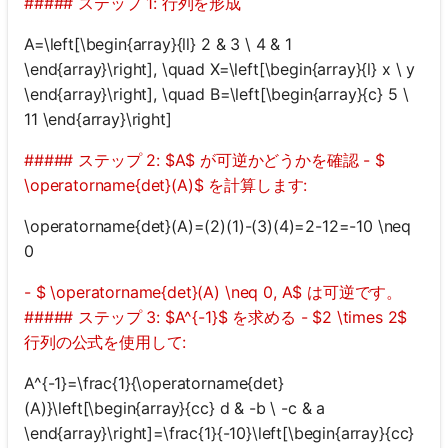
##### ステップ 1: 行列を形成
A=\left[\begin{array}{ll} 2 & 3 \ 4 & 1
\end{array}\right], \quad X=\left[\begin{array}{l} x \ y
\end{array}\right], \quad B=\left[\begin{array}{c} 5 \
11 \end{array}\right]
##### ステップ 2: $A$ が可逆かどうかを確認 - $
\operatorname{det}(A)$ を計算します:
\operatorname{det}(A)=(2)(1)-(3)(4)=2-12=-10 \neq
0
- $ \operatorname{det}(A) \neq 0, A$ は可逆です。
##### ステップ 3: $A^{-1}$ を求める - $2 \times 2$
行列の公式を使用して:
A^{-1}=\frac{1}{\operatorname{det}
(A)}\left[\begin{array}{cc} d & -b \ -c & a
\end{array}\right]=\frac{1}{-10}\left[\begin{array}{cc}