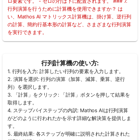
ロ要素です。 - ゼロの行は下に配置されます。 ### 7.
行列演算を行うために計算機を使用できますか？ は
い、Mathos AI マトリックス計算機は、掛け算、逆行列
の計算、簡約行基本形の計算など、さまざまな行列演算
を実行できます。
行列計算機の使い方:
1. 行列を入力: 計算したい行列の要素を入力します。
2. 演算を選択: 行列の演算（加算、減算、乗算、逆行
こち
列）を選択します。
らか
3. 「計算」をクリック: 「計算」ボタンを押して結果を
らロ
取得します。
グイ
4. ステップバイステップの内訳: Mathos AIは行列演算
ン！
がどのように行われたかを示す詳細な解決策を提供しま
す。
:
5. 最終結果: 各ステップが明確に説明された計算された