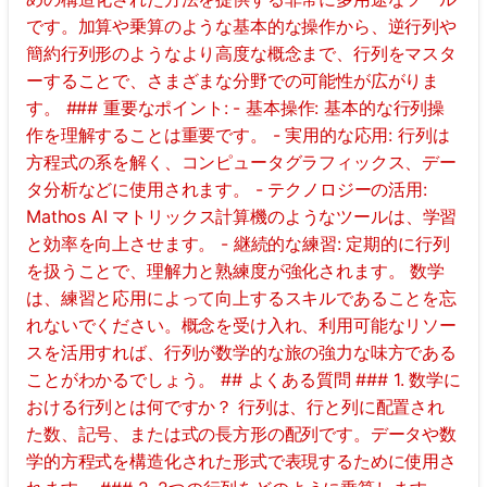
です。加算や乗算のような基本的な操作から、逆行列や
簡約行列形のようなより高度な概念まで、行列をマスタ
ーすることで、さまざまな分野での可能性が広がりま
す。 ### 重要なポイント: - 基本操作: 基本的な行列操
作を理解することは重要です。 - 実用的な応用: 行列は
方程式の系を解く、コンピュータグラフィックス、デー
タ分析などに使用されます。 - テクノロジーの活用:
Mathos AI マトリックス計算機のようなツールは、学習
と効率を向上させます。 - 継続的な練習: 定期的に行列
を扱うことで、理解力と熟練度が強化されます。 数学
は、練習と応用によって向上するスキルであることを忘
れないでください。概念を受け入れ、利用可能なリソー
スを活用すれば、行列が数学的な旅の強力な味方である
ことがわかるでしょう。 ## よくある質問 ### 1. 数学に
おける行列とは何ですか？ 行列は、行と列に配置され
た数、記号、または式の長方形の配列です。データや数
学的方程式を構造化された形式で表現するために使用さ