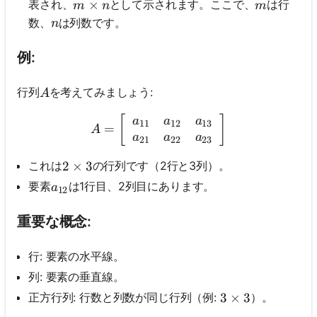
m \times n
×
m
表され、
として示されます。ここで、
は行
m
n
m
n
数、
は列数です。
n
例:
A
行列
を考えてみましょう:
A
A=\left[\begin{array}{lll
[
]
a
a
a
11
12
13
=
A
a
a
a
21
22
23
これは
の行列です（2行と3列）。
2 \times 3
2
×
3
a_{12}
要素
は1行目、2列目にあります。
a
12
重要な概念:
行: 要素の水平線。
列: 要素の垂直線。
正方行列: 行数と列数が同じ行列（例:
）。
3 \times 3
3
×
3