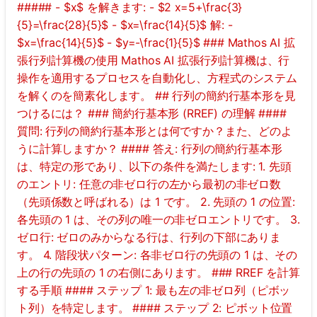
##### - $x$ を解きます: - $2 x=5+\frac{3}
{5}=\frac{28}{5}$ - $x=\frac{14}{5}$ 解: -
$x=\frac{14}{5}$ - $y=-\frac{1}{5}$ ### Mathos AI 拡
張行列計算機の使用 Mathos AI 拡張行列計算機は、行
操作を適用するプロセスを自動化し、方程式のシステム
を解くのを簡素化します。 ## 行列の簡約行基本形を見
つけるには？ ### 簡約行基本形 (RREF) の理解 ####
質問: 行列の簡約行基本形とは何ですか？また、どのよ
うに計算しますか？ #### 答え: 行列の簡約行基本形
は、特定の形であり、以下の条件を満たします: 1. 先頭
のエントリ: 任意の非ゼロ行の左から最初の非ゼロ数
（先頭係数と呼ばれる）は 1 です。 2. 先頭の 1 の位置:
各先頭の 1 は、その列の唯一の非ゼロエントリです。 3.
ゼロ行: ゼロのみからなる行は、行列の下部にありま
す。 4. 階段状パターン: 各非ゼロ行の先頭の 1 は、その
上の行の先頭の 1 の右側にあります。 ### RREF を計算
する手順 #### ステップ 1: 最も左の非ゼロ列（ピボッ
ト列）を特定します。 #### ステップ 2: ピボット位置