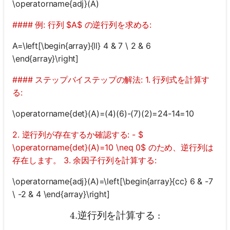
\operatorname{adj}(A)
あ
り
#### 例: 行列 $A$ の逆行列を求める:
ま
A=\left[\begin{array}{ll} 4 & 7 \ 2 & 6
せ
\end{array}\right]
ん
最
#### ステップバイステップの解法: 1. 行列式を計算す
初
る:
の
質
\operatorname{det}(A)=(4)(6)-(7)(2)=24-14=10
問
を
2. 逆行列が存在するか確認する: - $
す
\operatorname{det}(A)=10 \neq 0$ のため、逆行列は
る
存在します。 3. 余因子行列を計算する:
\operatorname{adj}(A)=\left[\begin{array}{cc} 6 & -7
\ -2 & 4 \end{array}\right]
4.
逆行列を計算する
4. 逆行列を計算する:
: