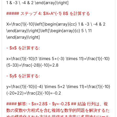
1 & -3 \ -4 & 2 \end{array}\right]
##### ステップ 4: $X=A^{-1} B$ を計算する
X=\frac{1}{-10}\left[\begin{array}{cc} 1 & -3 \ -4 & 2
\end{array}\right]\left[\begin{array}{c} 5 \ 11
\end{array}\right]
- $x$ を計算する:
x=\frac{1}{-10}(1 \times 5+(-3) \times 11)=\frac{1}{-10}
(5-33)=\frac{-28}{-10}=2.8
- $y$ を計算する:
y=\frac{1}{-10}((-4) \times 5+2 \times 11)=\frac{1}{-10}
(-20+22)=\frac{2}{-10}=-0.2
#### 解答: - $x=2.8$ - $y=-0.2$ ## 結論 行列は、複
数の変数や方程式を含む複雑な数学的問題を解決するた
めの構造化された方法を提供する非常に多用途なツール