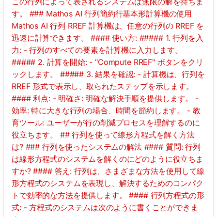
この行列によって表されるシステムは無限の解を持ちま
す。 ### Mathos AI 行列簡約行基本形計算機の使用
Mathos AI 行列 RREF 計算機は、任意の行列の RREF を
迅速に計算できます。 #### 使い方: ##### 1. 行列を入
力: - 行列のすべての要素を計算機に入力します。
##### 2. 計算を開始: - "Compute RREF" ボタンをクリ
ックします。 ##### 3. 結果を確認: - 計算機は、行列を
RREF 形式で表示し、取られたステップを示します。
#### 利点: - 明確さ: 明確な解決手順を提供します。 -
効率: 特に大きな行列の場合、時間を節約します。 - 教
育ツール: ユーザーが行の削減プロセスを理解するのに
役立ちます。 ## 行列を使って線形方程式を解く方法
は? ### 行列を使ったシステムの解法 #### 質問: 行列
は線形方程式のシステムを解くのにどのように役立ちま
すか? #### 答え: 行列は、さまざまな方法を使用して線
形方程式のシステムを表現し、解決するためのコンパク
トで効率的な方法を提供します。 #### 行列方程式の形
式: - 方程式のシステムは次のように書くことができま