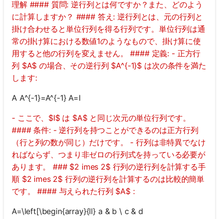
理解 #### 質問: 逆行列とは何ですか？また、どのよう
に計算しますか？ #### 答え: 逆行列とは、元の行列と
掛け合わせると単位行列を得る行列です。単位行列は通
常の掛け算における数値1のようなもので、掛け算に使
用すると他の行列を変えません。 #### 定義: - 正方行
列 $A$ の場合、その逆行列 $A^{-1}$ は次の条件を満た
します:
A A^{-1}=A^{-1} A=I
- ここで、$I$ は $A$ と同じ次元の単位行列です。
#### 条件: - 逆行列を持つことができるのは正方行列
（行と列の数が同じ）だけです。 - 行列は非特異でなけ
ればならず、つまり非ゼロの行列式を持っている必要が
あります。 ### $2 imes 2$ 行列の逆行列を計算する手
順 $2 imes 2$ 行列の逆行列を計算するのは比較的簡単
です。 #### 与えられた行列 $A$ :
A=\left[\begin{array}{ll} a & b \ c & d