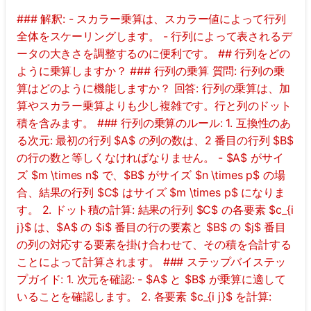
### 解釈: - スカラー乗算は、スカラー値によって行列
全体をスケーリングします。 - 行列によって表されるデ
ータの大きさを調整するのに便利です。 ## 行列をどの
ように乗算しますか？ ### 行列の乗算 質問: 行列の乗
算はどのように機能しますか？ 回答: 行列の乗算は、加
算やスカラー乗算よりも少し複雑です。行と列のドット
積を含みます。 ### 行列の乗算のルール: 1. 互換性のあ
る次元: 最初の行列 $A$ の列の数は、2 番目の行列 $B$
の行の数と等しくなければなりません。 - $A$ がサイ
ズ $m \times n$ で、$B$ がサイズ $n \times p$ の場
合、結果の行列 $C$ はサイズ $m \times p$ になりま
す。 2. ドット積の計算: 結果の行列 $C$ の各要素 $c_{i
j}$ は、$A$ の $i$ 番目の行の要素と $B$ の $j$ 番目
の列の対応する要素を掛け合わせて、その積を合計する
ことによって計算されます。 ### ステップバイステッ
プガイド: 1. 次元を確認: - $A$ と $B$ が乗算に適して
いることを確認します。 2. 各要素 $c_{i j}$ を計算: