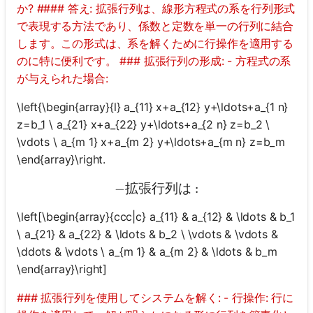
か? #### 答え: 拡張行列は、線形方程式の系を行列形式
で表現する方法であり、係数と定数を単一の行列に結合
します。この形式は、系を解くために行操作を適用する
のに特に便利です。 ### 拡張行列の形成: - 方程式の系
が与えられた場合:
\left{\begin{array}{l} a_{11} x+a_{12} y+\ldots+a_{1 n}
z=b_1 \ a_{21} x+a_{22} y+\ldots+a_{2 n} z=b_2 \
\vdots \ a_{m 1} x+a_{m 2} y+\ldots+a_{m n} z=b_m
\end{array}\right.
−
拡張行列は
- 拡張行列は:
:
\left[\begin{array}{ccc|c} a_{11} & a_{12} & \ldots & b_1
\ a_{21} & a_{22} & \ldots & b_2 \ \vdots & \vdots &
\ddots & \vdots \ a_{m 1} & a_{m 2} & \ldots & b_m
\end{array}\right]
### 拡張行列を使用してシステムを解く: - 行操作: 行に