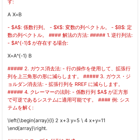
す:
A X=B
- $A$: 係数行列。 - $X$: 変数の列ベクトル。 - $B$: 定
数の列ベクトル。 #### 解法の方法: ##### 1. 逆行列法:
- $A^{-1}$ が存在する場合:
X=A^{-1} B
##### 2. ガウス消去法: - 行の操作を使用して、拡張行
列を上三角形の形に減らします。 ##### 3. ガウス・ジ
ョルダン消去法: - 拡張行列を RREF に減らします。
##### 4. クレーマーの法則: - 係数行列 $A$ が正方形
で可逆であるシステムに適用可能です。 #### 例: シス
テムを解く:
\left{\begin{array}{l} 2 x+3 y=5 \ 4 x+y=11
\end{array}\right.