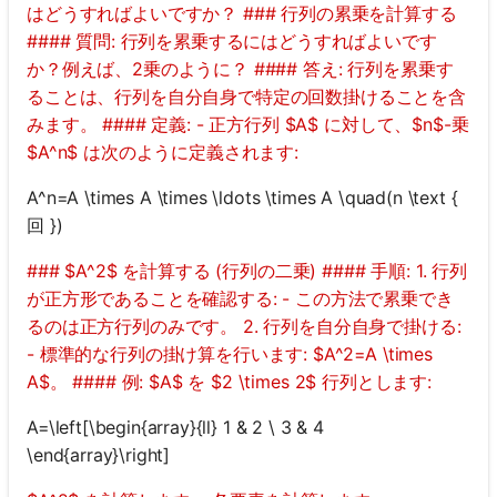
はどうすればよいですか？ ### 行列の累乗を計算する
#### 質問: 行列を累乗するにはどうすればよいです
か？例えば、2乗のように？ #### 答え: 行列を累乗す
ることは、行列を自分自身で特定の回数掛けることを含
みます。 #### 定義: - 正方行列 $A$ に対して、$n$-乗
$A^n$ は次のように定義されます:
A^n=A \times A \times \ldots \times A \quad(n \text {
回 })
### $A^2$ を計算する (行列の二乗) #### 手順: 1. 行列
が正方形であることを確認する: - この方法で累乗でき
るのは正方行列のみです。 2. 行列を自分自身で掛ける:
- 標準的な行列の掛け算を行います: $A^2=A \times
A$。 #### 例: $A$ を $2 \times 2$ 行列とします:
A=\left[\begin{array}{ll} 1 & 2 \ 3 & 4
\end{array}\right]