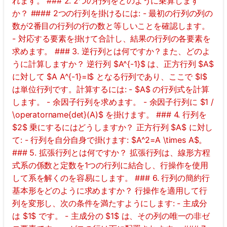
れます。 ### 2. 2つの行列をどのように乗算します
か？ #### 2つの行列を掛けるには: - 最初の行列の列の
数が2番目の行列の行の数と等しいことを確認します。
- 対応する要素を掛けて合計し、結果の行列の各要素を
求めます。 ### 3. 逆行列とは何ですか？また、どのよ
うに計算しますか？ 逆行列 $A^{-1}$ は、正方行列 $A$
に対して $A A^{-1}=I$ となる行列であり、ここで $I$
は単位行列です。計算するには: - $A$ の行列式を計算
します。 - 余因子行列を求めます。 - 余因子行列に $1 /
\operatorname{det}(A)$ を掛けます。 ### 4. 行列を
$2$ 乗にするにはどうしますか？ 正方行列 $A$ に対し
て: - 行列を自分自身で掛けます: $A^2=A \times A$。
### 5. 拡張行列とは何ですか？ 拡張行列は、線形方程
式系の係数と定数を1つの行列に結合し、行操作を使用
して系を解くのを容易にします。 ### 6. 行列の簡約行
基本形をどのように求めますか？ 行操作を適用して行
列を変形し、次の条件を満たすようにします: - 主成分
は $1$ です。 - 主成分の $1$ は、その列の唯一の非ゼ