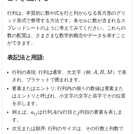
行列は、本質的に数や式を行と列からなる長方形のグリ
ッド形式で整理する方法です。各セルに数が含まれるス
プレッドシートのように考えてみてください。これらの
数の配置は、さまざまな数学的概念やデータを表すこと
ができます。
表記法と用語:
A, B, M
,
,
行列の表現: 行列は通常、大文字（例:
）で表
A
B
M
され、ブラケットで囲まれます。
要素またはエントリ: 行列内の個々の数値は要素また
はエントリと呼ばれ、小文字の文字と添字でその位置
を示します。
a_{i j}
A
i
j
例えば、
は行列
の
行目と
列目の要素を表しま
a
A
i
j
ij
す。
次元または順序: 行列のサイズは、その行数と列数で