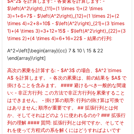
$A^2$ を計算します: - 各要素を計算します: -
$\left(A^2\right)_{11}=(1 \times 1)+(2 \times
3)=1+6=7$ - $\left(A^2\right)_{12}=(1 \times 2)+(2
\times 4)=2+8=10$ - $\left(A^2\right)_{21}=(3 \times
1)+(4 \times 3)=3+12=15$ - $\left(A^2\right)_{22}=(3
\times 2)+(4 \times 4)=6+16=22$ - 結果の行列:
A^2=\left[\begin{array}{cc} 7 & 10 \ 15 & 22
\end{array}\right]
高次の累乗を計算する: - $A^3$ の場合、$A^2 \times
A$ を計算します。 - 各次の累乗は、前の結果を $A$ で
掛けることを含みます。 #### 避けるべき一般的な間違
い: - 非正方行列: この方法で非正方行列を累乗すること
はできません。 - 掛け算の順序: 行列の掛け算は可換で
はありません; 順序が重要です。 ## 拡張行列とは何
か、そしてそれはどのように使われるのか? ### 拡張行
列の理解 #### 質問: 拡張行列とは何ですか、そしてそ
れを使って方程式の系を解くにはどうすればよいです