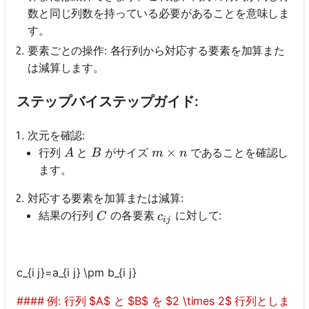
数と同じ列数を持っている必要があることを意味しま
す。
要素ごとの操作: 各行列から対応する要素を加算また
は減算します。
ステップバイステップガイド:
次元を確認:
A
B
m \times n
×
行列
と
がサイズ
であることを確認し
A
B
m
n
ます。
対応する要素を加算または減算:
C
c_{i j}
結果の行列
の各要素
に対して:
C
c
ij
c_{i j}=a_{i j} \pm b_{i j}
#### 例: 行列 $A$ と $B$ を $2 \times 2$ 行列としま