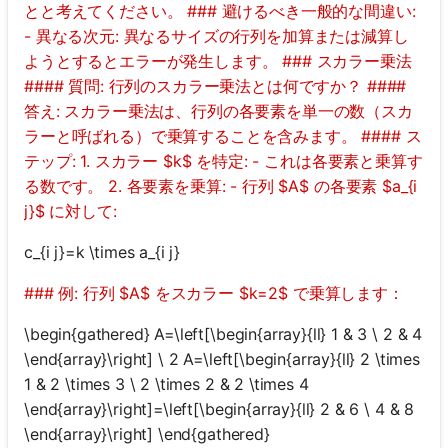
とと考えてください。 ### 避けるべき一般的な間違い:
- 異なる次元: 異なるサイズの行列を加算または減算し
ようとするとエラーが発生します。 ### スカラー乗法
#### 質問: 行列のスカラー乗法とは何ですか？ ####
答え: スカラー乗法は、行列の各要素を単一の数（スカ
ラーと呼ばれる）で乗算することを含みます。 #### ス
テップ: 1. スカラー $k$ を特定: - これは各要素と乗算す
る数です。 2. 各要素を乗算: - 行列 $A$ の各要素 $a_{i
j}$ に対して:
c_{i j}=k \times a_{i j}
### 例: 行列 $A$ をスカラー $k=2$ で乗算します：
\begin{gathered} A=\left[\begin{array}{ll} 1 & 3 \ 2 & 4
\end{array}\right] \ 2 A=\left[\begin{array}{ll} 2 \times
1 & 2 \times 3 \ 2 \times 2 & 2 \times 4
\end{array}\right]=\left[\begin{array}{ll} 2 & 6 \ 4 & 8
\end{array}\right] \end{gathered}