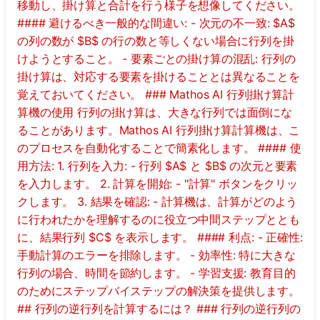
移動し、掛け算と合計を行う様子を想像してください。
#### 避けるべき一般的な間違い: - 次元の不一致: $A$
の列の数が $B$ の行の数と等しくない場合に行列を掛
けようとすること。 - 要素ごとの掛け算の混乱: 行列の
掛け算は、対応する要素を掛けることとは異なることを
覚えておいてください。 ### Mathos AI 行列掛け算計
算機の使用 行列の掛け算は、大きな行列では面倒にな
ることがあります。Mathos AI 行列掛け算計算機は、こ
のプロセスを自動化することで簡素化します。 #### 使
用方法: 1. 行列を入力: - 行列 $A$ と $B$ の次元と要素
を入力します。 2. 計算を開始: - "計算" ボタンをクリッ
クします。 3. 結果を確認: - 計算機は、計算がどのよう
に行われたかを理解するのに役立つ中間ステップととも
に、結果行列 $C$ を表示します。 #### 利点: - 正確性:
手動計算のエラーを排除します。 - 効率性: 特に大きな
行列の場合、時間を節約します。 - 学習支援: 教育目的
のためにステップバイステップの解決策を提供します。
## 行列の逆行列を計算するには？ ### 行列の逆行列の