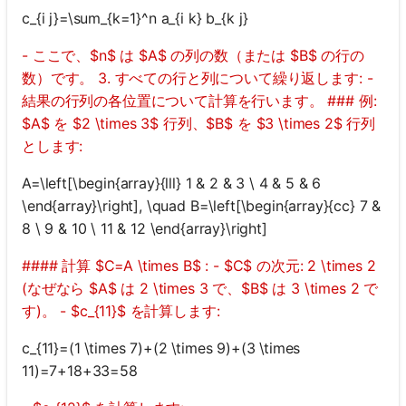
c_{i j}=\sum_{k=1}^n a_{i k} b_{k j}
- ここで、$n$ は $A$ の列の数（または $B$ の行の
数）です。 3. すべての行と列について繰り返します: -
結果の行列の各位置について計算を行います。 ### 例:
$A$ を $2 \times 3$ 行列、$B$ を $3 \times 2$ 行列
とします:
A=\left[\begin{array}{lll} 1 & 2 & 3 \ 4 & 5 & 6
\end{array}\right], \quad B=\left[\begin{array}{cc} 7 &
8 \ 9 & 10 \ 11 & 12 \end{array}\right]
#### 計算 $C=A \times B$ : - $C$ の次元: 2 \times 2
(なぜなら $A$ は 2 \times 3 で、$B$ は 3 \times 2 で
す)。 - $c_{11}$ を計算します:
c_{11}=(1 \times 7)+(2 \times 9)+(3 \times
11)=7+18+33=58