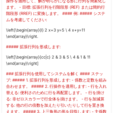
操作を適用して、解が明らかになる形に行列を簡素化し
ます。 - 目標: 拡張行列を行階段形 (REF) または簡約行
階段形 (RREF) に変換します。 #### 例: ##### システ
ムを考慮してください:
\left{\begin{array}{l} 2 x+3 y=5 \ 4 x+y=11
\end{array}\right.
##### 拡張行列を形成します:
\left[\begin{array}{cc|c} 2 & 3 & 5 \ 4 & 1 & 11
\end{array}\right]
### 拡張行列を使用してシステムを解く #### ステッ
プ: ##### 1. 拡張行列を形成します: - 係数と定数を組み
合わせます。 ##### 2. 行操作を適用します: - 行を入れ
替える: 便利さのために行を再配置します。 - 行を掛け
る: 非ゼロスカラーで行全体を掛けます。 - 行を加減算
する: 他の行の倍数を加えたり引いたりして行を置き換
えます。 ##### 3. 上三角形の形を目指します: - 主係数