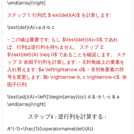
\end{array}\right]
ステップ 1: 行列式 $ ext{det}(A)$ を計算します:
\text{det}(A)=a d-b c
- この値は重要です; もし $\text{det}(A)=0$ であれ
ば、行列は逆行列を持ちません。 ステップ 2:
$\text{det}(A) \neq 0$ であることを確認します。 ステ
ップ 3: 余因子行列を計算します: - 主対角線上の要素を
入れ替えます: $a \leftrightarrow d$. - 非対角要素の符
号を変更します: $b \rightarrow-b, c \rightarrow-c$. 余
因子行列:
\text{adj}(A)=\left[\begin{array}{cc} d & -b \ -c & a
ま
\end{array}\right]
だ
質
ステップ
4
:
逆行列を計算する
ステップ 4: 逆行列を計算
:
問
A^{-1}=\frac{1}{\operatorname{det}(A)}
が