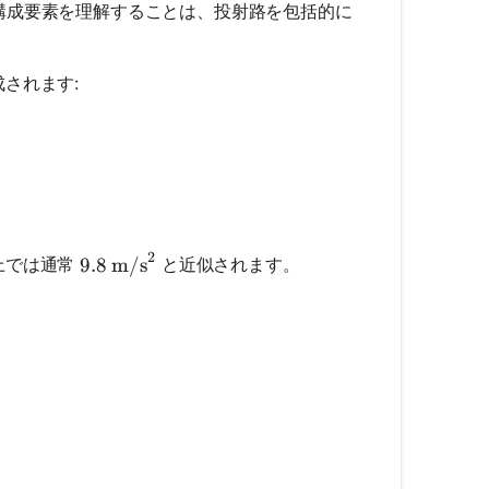
構成要素を理解することは、投射路を包括的に
されます:
v_0 \cdot \cos(\theta)
v_0 \cdot \sin(\theta)
2
9.8 \ \text{m/s}^2
上では通常
と近似されます。
9.8
m/s
{v_0^2 \cdot \sin(2\theta)}{g}