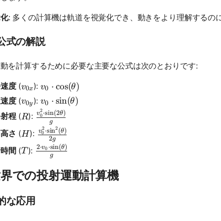
覚化
: 多くの計算機は軌道を視覚化でき、動きをより理解するの
公式の解説
動を計算するために必要な主要な公式は次のとおりです:
v_{0x}
v_{0} \cdot \cos(\theta)
⋅
cos
(
)
平速度
(
):
v
v
θ
0
0
x
v_{0y}
v_{0} \cdot \sin(\theta)
⋅
sin
(
)
直速度
(
):
v
v
θ
0
0
y
2
\frac{v_{0}^2 \cdot \sin(2\theta)}{g}
⋅
s
i
n
(
2
)
v
θ
R
平射程
(
):
R
0
g
2
2
\frac{v_{0}^2 \cdot \sin^2(\theta)}{2g}
⋅
s
i
n
(
)
v
θ
H
高高さ
(
):
H
0
2
g
2
⋅
⋅
s
i
n
(
)
\frac{2 \cdot v_{0} \cdot \sin(\theta)}{g}
v
θ
T
行時間
(
):
0
T
g
世界での投射運動計算機
的な応用