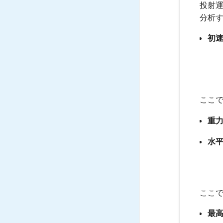
投射
分析す
初
ここ
重
水
ここ
最