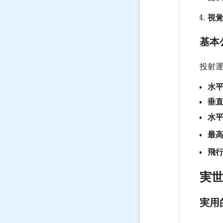
視
基本
投射運
水
垂
水
最
飛
実
実用