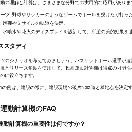
動の理解と計算は、さまざまな分野での実用的な応用がありま
ポーツ
: 野球やサッカーのようなゲームでボールを投げたり打っ
事
: 砲弾やミサイルの軌道を決定。
学
: 水噴水や花火のディスプレイを設計して、所望の美的効果を
ススタディ
ーツのシナリオを考えてみましょう。バスケットボール選手が遠
速度とリリース角度を使用して、投射運動計算機は得点の可能性
るのに役立ちます。
1つの例は、建設の際に、建設現場の破片の軌道と着地点を決定
運動計算機のFAQ
運動計算機の重要性は何ですか？