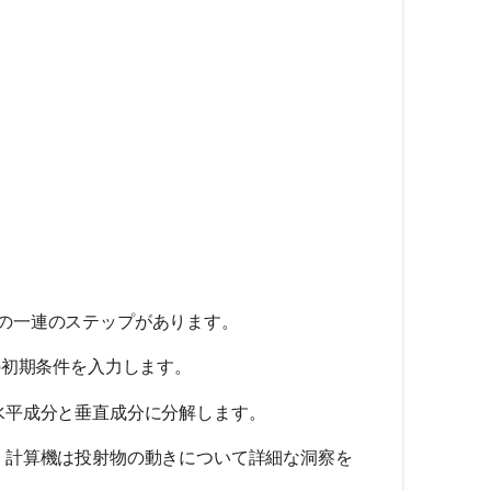
{v_0^2 \cdot \sin^2(\theta)}{2g}
{2 \cdot v_0 \cdot \sin(\theta)}{g}
の一連のステップがあります。
どの初期条件を入力します。
水平成分と垂直成分に分解します。
し、計算機は投射物の動きについて詳細な洞察を