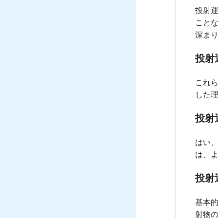
投射
こと
深ま
投射
これ
した
投射
はい
は、
投射
基本
射物