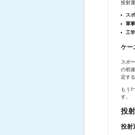
投射運
ス
軍
工
ケー
スポ
の初
定す
もう
す。
投射
投射