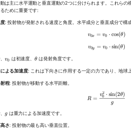
運動は主に水平運動と垂直運動の2つに分けられます。これらの
るために重要です:
速度
: 投射物が発射される速度と角度。水平成分と垂直成分で構成
=
v_{0x} = 
⋅
cos
(
)
v
v
θ
0
0
x
=
v_{0y} = 
⋅
sin
(
)
v
v
θ
0
0
y
v_0
\theta
で、
は初速度、
は発射角度です。
v
θ
0
力による加速度
: これは下向きに作用する一定の力であり、地球
平射程
: 投射物が移動する水平距離。
2
⋅
sin
(
2
)
R = \frac
v
θ
0
=
R
g
g
で、
は重力による加速度です。
g
高高さ
: 投射物の最も高い垂直位置。