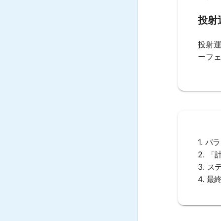
投射
投射
ーフ
1. 
2. 
3. 
4. 