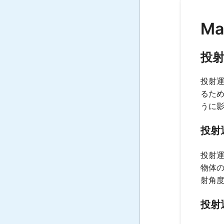
Ma
投
投射
るた
うに
投射
投射
物体
射角
投射