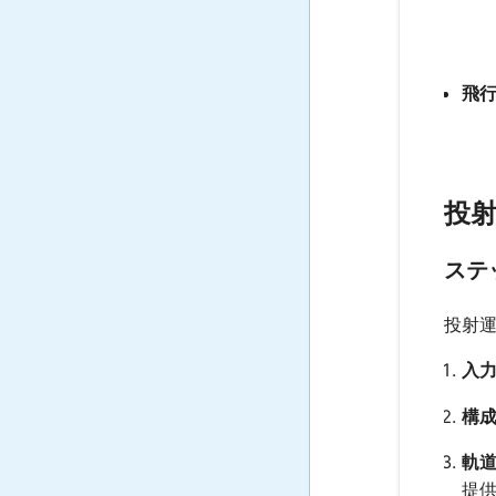
飛
投
ステ
投射
入
構
軌
提