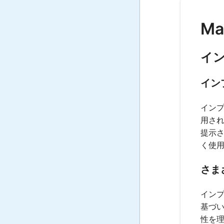
Ma
イ
イン
イン
用さ
提示
く使
さま
イン
基づ
性を