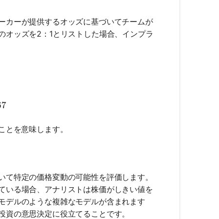
ーカーが提供するオッズに基づいてチームが
のオッズを2：1とリストした場合、インプラ
{2}{2 + 1} = \frac{2}{3} \approx 0.667
67
ることを意味します。
いて特定の価格変動の可能性を評価します。
ている場合、アナリストは株価がしきい値を
モデルのような複雑なモデルが含まれます
投資の意思決定に役立てることです。