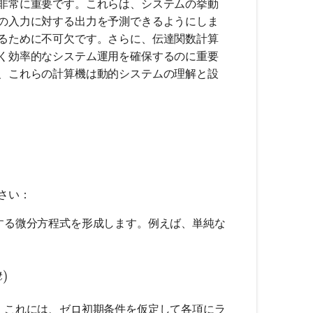
非常に重要です。これらは、システムの挙動
の入力に対する出力を予測できるようにしま
るために不可欠です。さらに、伝達関数計算
く効率的なシステム運用を確保するのに重要
、これらの計算機は動的システムの理解と設
さい：
する微分方程式を形成します。例えば、単純な
t)}{dt} + ay(t) = bx(t)
)
t
。これには、ゼロ初期条件を仮定して各項にラ