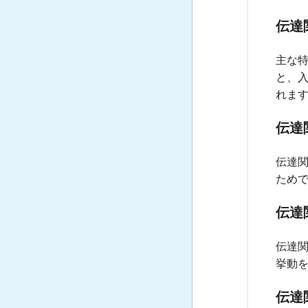
伝達
主な
と、
れま
伝達
伝達
ため
伝達
伝達
挙動
伝達