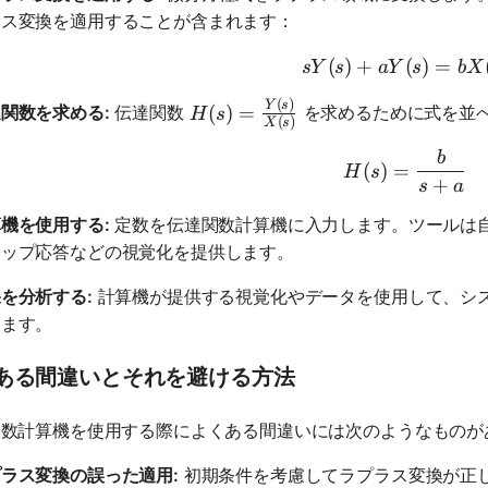
ラス変換を適用することが含まれます：
(
)
+
(
sY(s) + 
)
=
s
Y
s
aY
s
b
X
(
)
H(s) = \frac{Y(s)}{X(s)}
Y
s
(
)
=
関数を求める:
伝達関数
を求めるために式を並
H
s
(
)
X
s
b
H(s) = \
(
)
=
H
s
+
s
a
機を使用する:
定数を伝達関数計算機に入力します。ツールは
テップ応答などの視覚化を提供します。
を分析する:
計算機が提供する視覚化やデータを使用して、シ
します。
ある間違いとそれを避ける方法
関数計算機を使用する際によくある間違いには次のようなものが
ラス変換の誤った適用:
初期条件を考慮してラプラス変換が正