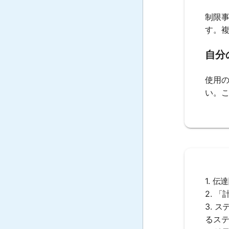
制限
す。
自分
使用
い。
1. 
2. 
3. 
るス