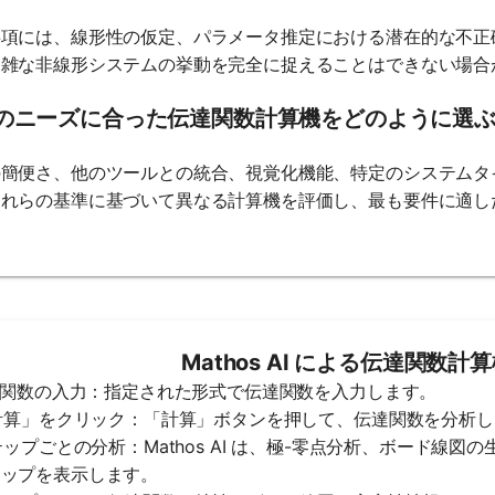
事項には、線形性の仮定、パラメータ推定における潜在的な不正
複雑な非線形システムの挙動を完全に捉えることはできない場合
のニーズに合った伝達関数計算機をどのように選
の簡便さ、他のツールとの統合、視覚化機能、特定のシステムタ
これらの基準に基づいて異なる計算機を評価し、最も要件に適し
Mathos AI による伝達関数
伝達関数の入力：指定された形式で伝達関数を入力します。
「計算」をクリック：「計算」ボタンを押して、伝達関数を分析
ステップごとの分析：Mathos AI は、極-零点分析、ボード
テップを表示します。