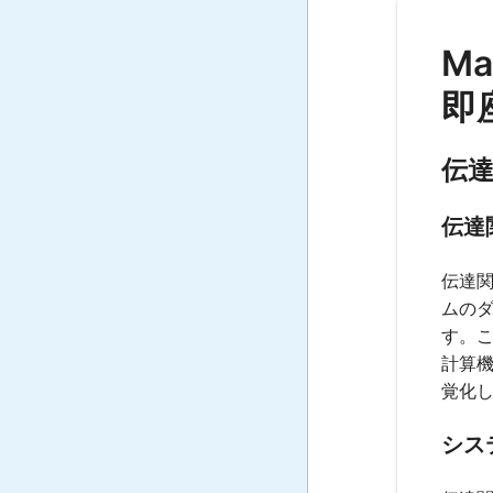
M
即
伝
伝達
伝達
ムの
す。
計算
覚化
シス