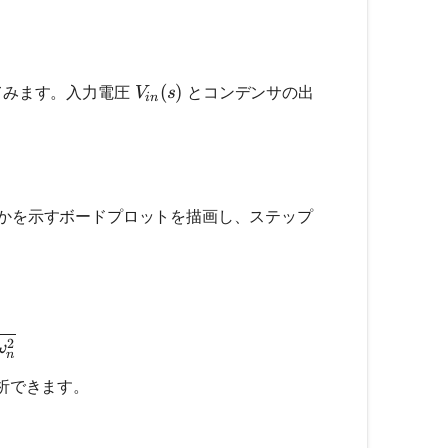
V_{in}(s)
(
)
てみます。入力電圧
とコンデンサの出
V
s
in
rac{1}{1 + sRC}
かを示すボードプロットを描画し、ステップ
frac{\omega_n^2}{s^2 + 2\zeta\omega_ns + \omega_
2
ω
n
析できます。