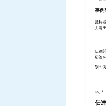
事例
抵抗
力電
伝達
応答
別の例
\ome
ω
n
伝達