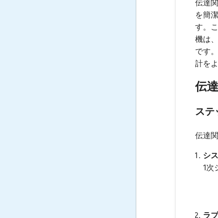
伝達
を簡
す。
機は
です
計を
伝
ステ
伝達
シス
1次
ラプ