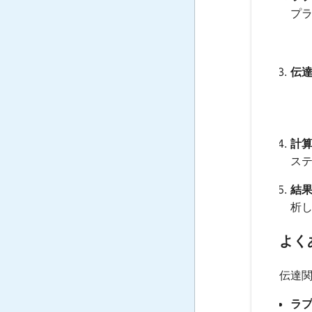
プ
伝達
計算
ス
結果
析
よく
伝達
ラプ