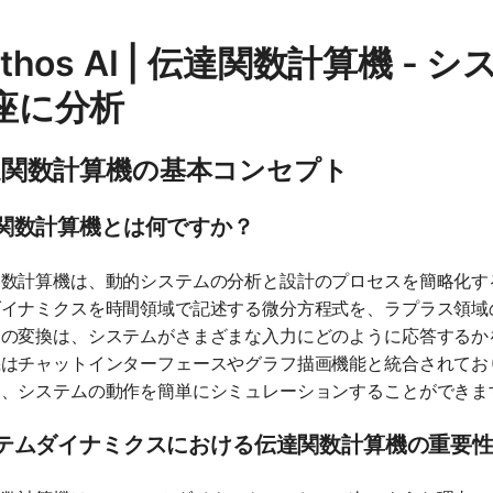
athos AI | 伝達関数計算機 
座に分析
達関数計算機の基本コンセプト
関数計算機とは何ですか？
関数計算機は、動的システムの分析と設計のプロセスを簡略化す
ダイナミクスを時間領域で記述する微分方程式を、ラプラス領域
この変換は、システムがさまざまな入力にどのように応答するか
機はチャットインターフェースやグラフ描画機能と統合されてお
し、システムの動作を簡単にシミュレーションすることができま
テムダイナミクスにおける伝達関数計算機の重要