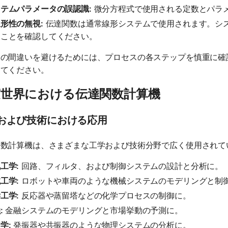
テムパラメータの誤認識:
微分方程式で使用される定数とパラ
形性の無視:
伝達関数は通常線形システムで使用されます。シ
ることを確認してください。
らの間違いを避けるためには、プロセスの各ステップを慎重に確
してください。
実世界における伝達関数計算機
および技術における応用
関数計算機は、さまざまな工学および技術分野で広く使用されて
工学:
回路、フィルタ、および制御システムの設計と分析に。
工学:
ロボットや車両のような機械システムのモデリングと制
工学:
反応器や蒸留塔などの化学プロセスの制御に。
:
金融システムのモデリングと市場挙動の予測に。
学:
発振器や共振器のような物理システムの分析に。