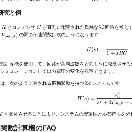
研究と例
R
C
器
とコンデンサ
が直列に配置された単純なRC回路を考え
R
C
V_{out}(s)
(
)
圧
の間の伝達関数は次のようになります：
V
s
o
u
t
1
H(s) = \f
(
)
=
H
s
1
+
s
RC
関数計算機を使用して、回路が高周波数をどのように減衰させる
をシミュレーションして出力電圧の変化を観察できます。
は、次のように表される振動挙動を持つ2次システムです：
2
H(s) = \
ω
n
(
)
=
H
s
2
+
2
+
s
ζ
ω
s
n
ga_n
\zeta
と
を変化させることにより、システムの安定性と応答特性を分
ζ
関数計算機のFAQ