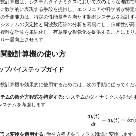
関数計算機は、システムダイナミクスにおいて次のような理由で
潔に数学的に表現する手段を提供し、エンジニアや科学者が特定
この予測能力は、特定の性能基準を満たす制御システムを設計す
、システムの安定性と周波数応答の分析を容易にし、信頼性が高
。複雑な計算を単純化し、有意義な視覚化を提供することにより
より一層向上させます。
達関数計算機の使い方
ップバイステップガイド
関数計算機を効果的に使用するためには、次の手順に従ってくだ
テムの微分方程式を特定する:
システムのダイナミクスを記述
システムを考慮します：
(
)
\frac{dy(
d
y
t
+
(
)
=
(
a
y
t
b
x
d
t
ラス変換を適用する:
微分方程式をラプラス領域に変換します