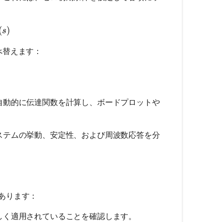
aY(s) = bX(s)
(
)
s
べ替えます：
frac{b}{s + a}
自動的に伝達関数を計算し、ボードプロットや
ステムの挙動、安定性、および周波数応答を分
あります：
しく適用されていることを確認します。