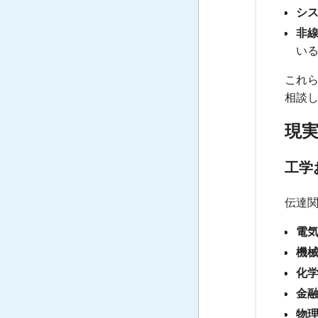
シス
非線
い
これ
相談
現
工学
伝達
電気
機械
化学
金融
物理