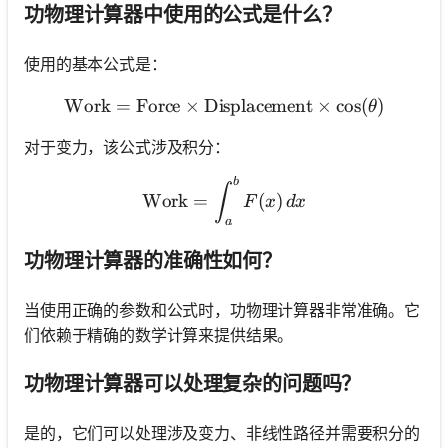
功物理计算器中使用的公式是什么？
使用的基本公式是：
Work
=
Force
×
Displacement
\text{Work} = \text{Force
×
cos
(
)
θ
对于变力，该公式涉及积分：
b
\text{Work} = \int_{a}^{b
∫
Work
=
(
)
F
x
d
x
a
功物理计算器的准确性如何？
当使用正确的参数和公式时，功物理计算器非常准确。它
们依赖于精确的数学计算来提供结果。
功物理计算器可以处理复杂的问题吗？
是的，它们可以处理涉及变力、非线性路径并需要积分的