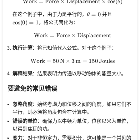
Work
=
Force
×
Displacement
\text{Work} = \text{Force
×
cos
(
)
θ
\theta = 0
=
0
在这个例子中，由于力是平行的，
并且
θ
，将公式简化为：
\cos(0) = 1
cos
(
0
)
=
1
Work
=
Force
×
\text{Work} = \text{Forc
Displacement
执行计算
：将已知值代入公式。对于这个例子：
Work
=
50
N
×
3
\text{Work} = 50 \, \text
m
=
150
Joules
解释结果
：结果表明力传递以移动物体的能量大小。
要避免的常见错误
忽略角度
：始终考虑力和位移之间的角度。如果它们不
平行，则必须将角度包含在计算中。
错误的单位
：确保力以牛顿为单位，位移以米为单位，
以得到焦耳的功。
变力
：对于非恒定力，需要积分，这可能是一个常见的