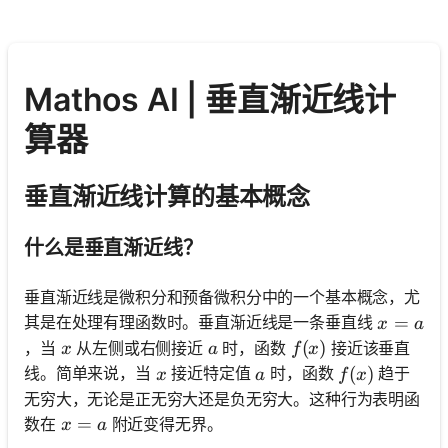
Mathos AI | 垂直渐近线计
算器
垂直渐近线计算的基本概念
什么是垂直渐近线？
垂直渐近线是微积分和预备微积分中的一个基本概念，尤
x = a
=
其是在处理有理函数时。垂直渐近线是一条垂直线
x
a
x
a
f(x)
(
)
，当
从左侧或右侧接近
时，函数
接近该垂直
x
a
f
x
x
a
f(x)
(
)
线。简单来说，当
接近特定值
时，函数
趋于
x
a
f
x
无穷大，无论是正无穷大还是负无穷大。这种行为表明函
x = a
=
数在
附近变得无界。
x
a