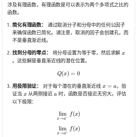
涉及有理函数，有理函数是可以表示为两个多项式之比的
函数。
简化有理函数：
通过取消分子和分母中的任何公因子
来确保函数已简化。请注意，取消的因子会创建孔，而
不是垂直渐近线。
x
找到分母的零点：
将分母设置为等于零，然后求解
x
。这些解是垂直渐近线的潜在位置。
(
)
Q(x) = 0
=
0
Q
x
x = a
=
用极限验证：
对于每个潜在的垂直渐近线
，验
x
a
x
a
证当
从两侧接近
时，函数是否接近无穷大。评估
x
a
以下极限：
lim
\lim_{x \to a^-} f(x)
(
)
f
x
−
→
x
a
lim
\lim_{x \to a^+} f(x)
(
)
f
x
+
→
x
a