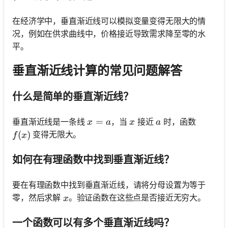
在经济学中，垂直渐近线可以模拟变量变得无限大的情
况，例如在供求曲线中，价格接近导致需求降至零的水
平。
垂直渐近线计算的常见问题解答
什么是简单的垂直渐近线？
x = a
=
x
a
垂直渐近线是一条线
，当
接近
时，函数
x
a
x
a
f(x)
(
)
变得无限大。
f
x
如何在有理函数中找到垂直渐近线？
要在有理函数中找到垂直渐近线，请将分母设置为等于
x
零，然后求解
。验证函数在这些点是否接近无穷大。
x
一个函数可以有多个垂直渐近线吗？