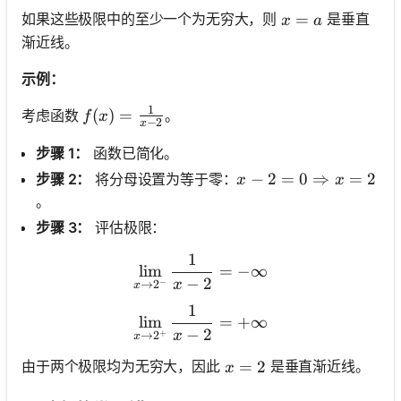
x = a
=
如果这些极限中的至少一个为无穷大，则
是垂直
x
a
渐近线。
示例：
1
f(x) = \frac{1}{x - 2}
(
)
=
考虑函数
。
f
x
−
2
x
步骤 1：
函数已简化。
x - 2 = 0 \Rightarrow
−
2
=
0
⇒
=
2
步骤 2：
将分母设置为等于零：
x
x
。
步骤 3：
评估极限：
1
\lim_{x \to 2^-} \frac{1}{
lim
=
−
∞
−
2
x
−
→
2
x
1
\lim_{x \to 2^+} \frac{1}
lim
=
+
∞
−
2
x
+
→
2
x
x = 2
=
2
由于两个极限均为无穷大，因此
是垂直渐近线。
x