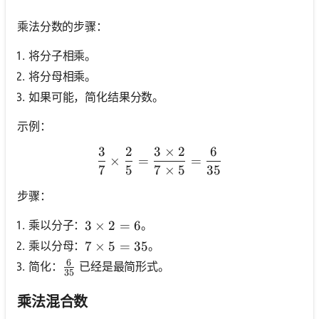
乘法分数的步骤：
将分子相乘。
将分母相乘。
如果可能，简化结果分数。
示例：
3
2
3
×
2
6
\frac{3}{7} \times \frac{
×
=
=
7
5
7
×
5
35
步骤：
乘以分子：
。
3 \times 2=6
3
×
2
=
6
乘以分母：
。
7 \times 5=35
7
×
5
=
35
6
\frac{6}{35}
简化：
已经是最简形式。
35
乘法混合数