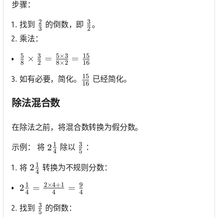
无
步骤：
问
2
3
\frac{2}{3}
\frac{3}{2}
找到
的倒数，即
。
题
3
2
乘法：
提
出
5
3
5
×
3
15
\frac{5}{8} \times \frac{3}{2}=\frac{5 \times 
×
=
=
您
8
2
8
×
2
16
的
15
\frac{15}{16}
如有必要，简化。
已经简化。
16
第
一
除法混合数
个
问
在除法之前，将混合数转换为假分数。
题
1
3
2 \frac{1}{4}
2
\frac{3}{5}
示例： 将
除以
：
4
5
1
2 \frac{1}{4}
2
将
转换为不规则分数：
4
1
2
×
4
+
1
9
2 \frac{1}{4}=\frac{2 \times 4+1}{4}=\frac{9
2
=
=
4
4
4
3
\frac{3}{5}
找到
的倒数：
5