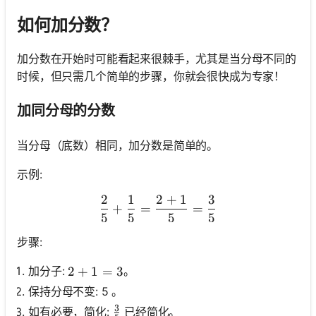
如何加分数？
加分数在开始时可能看起来很棘手，尤其是当分母不同的
时候，但只需几个简单的步骤，你就会很快成为专家！
加同分母的分数
当分母（底数）相同，加分数是简单的。
示例:
2
1
2
+
1
3
\frac{2}{5}+\frac{1}{5}
+
=
=
5
5
5
5
步骤:
加分子:
。
2+1=3
2
+
1
=
3
保持分母不变: 5 。
3
\frac{3}{5}
如有必要，简化:
已经简化。