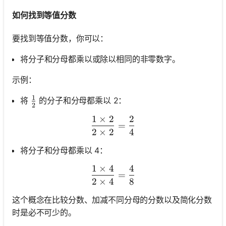
如何找到等值分数
要找到等值分数，你可以：
将分子和分母都乘以或除以相同的非零数字。
示例：
1
\frac{1}{2}
将
的分子和分母都乘以 2：
2
1
×
2
2
\frac{1 \times 2}{2 \time
=
2
×
2
4
将分子和分母都乘以 4：
1
×
4
4
\frac{1 \times 4}{2 \time
=
2
×
4
8
这个概念在比较分数、加减不同分母的分数以及简化分数
时是必不可少的。