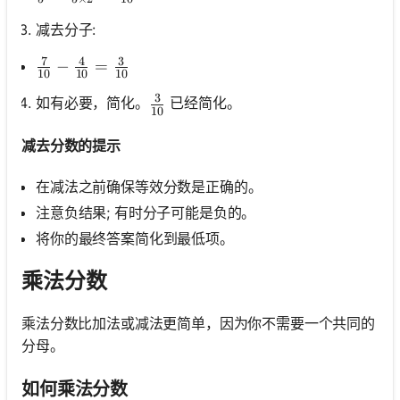
减去分子:
7
4
3
\frac{7}{10}-\frac{4}{10}=\frac{3}{10}
−
=
10
10
10
3
\frac{3}{10}
如有必要，简化。
已经简化。
10
减去分数的提示
在减法之前确保等效分数是正确的。
注意负结果; 有时分子可能是负的。
将你的最终答案简化到最低项。
乘法分数
乘法分数比加法或减法更简单，因为你不需要一个共同的
分母。
如何乘法分数