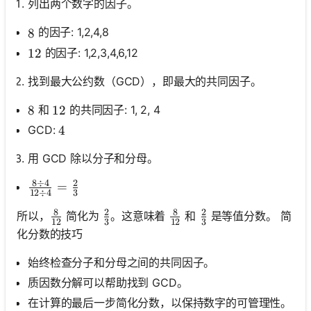
列出两个数字的因子。
的因子: 1,2,4,8
8
8
的因子: 1,2,3,4,6,12
12
12
找到最大公约数（GCD），即最大的共同因子。
和
的共同因子: 1, 2, 4
8
8
12
12
GCD:
4
4
用 GCD 除以分子和分母。
8
÷
4
2
\frac{8 \div 4}{12 \div 4}=\frac{2}{3}
=
12
÷
4
3
8
2
8
2
\frac{8}{12}
\frac{2}{3}
\frac{8}{12}
\frac{2}{3}
所以，
简化为
。这意味着
和
是等值分数。 简
12
3
12
3
化分数的技巧
始终检查分子和分母之间的共同因子。
质因数分解可以帮助找到 GCD。
在计算的最后一步简化分数，以保持数字的可管理性。