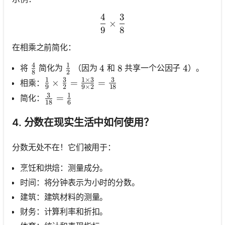
4
3
\frac{4}{9} \times \frac{
×
9
8
在相乘之前简化：
4
1
\frac{4}{8}
\frac{1}{2}
将
简化为
（因为
和
共享一个公因子
）。
4
4
8
8
4
4
8
2
1
3
1
×
3
3
\frac{1}{9} \times \frac{3}{2}=\frac{1 \t
×
=
=
相乘：
9
2
9
×
2
18
3
1
\frac{3}{18}=\frac{1}{6}
=
简化：
18
6
4. 分数在现实生活中如何使用？
分数无处不在！它们被用于：
烹饪和烘焙：测量成分。
时间：将分钟表示为小时的分数。
建筑：建筑材料的测量。
财务：计算利率和折扣。