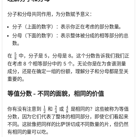
分子和分母共同作用，为分数赋予意义：
分子（上面的数字）：表示你正在考虑的部分数量。
分母（下面的数字）：表示整体被分成的相等部分的总
数。
5
\frac{5}{8}
在
中，分子是 5，分母是 8。这个分数告诉我们我们正
8
在考虑 8 个相等部分中的 5 个。无论你是在为食谱测量
成分，还是在确定一组的份额，理解分子和分母都是至关
重要的。
等值分数 - 不同的面貌，相同的价值
1
2
4
\frac{1}{2}
\frac{2}{4}
\frac{4}{8}
你有没有注意到
和
或
是相同的？这些被称为等值
2
4
8
分数，因为它们代表了整体的相同部分，即使它们看起来
不同。这就像把同样的比萨饼切成不同数量的片，但仍然
有相同的量可以吃。