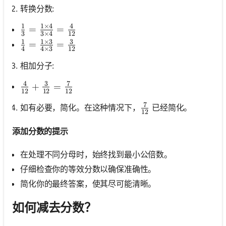
转换分数:
1
1
×
4
4
\frac{1}{3}=\frac{1 \times 4}{3 \times 4}=\fr
=
=
3
3
×
4
12
1
1
×
3
3
\frac{1}{4}=\frac{1 \times 3}{4 \times 3}=\fr
=
=
4
4
×
3
12
相加分子:
4
3
7
\frac{4}{12}+\frac{3}{12}=\frac{7}{12}
+
=
12
12
12
7
\frac{7}{12}
如有必要，简化。在这种情况下，
已经简化。
12
添加分数的提示
在处理不同分母时，始终找到最小公倍数。
仔细检查你的等效分数以确保准确性。
简化你的最终答案，使其尽可能清晰。
如何减去分数？