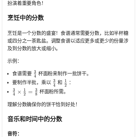
扮演着重要角色！
烹饪中的分数
烹饪是一个分数的盛宴！食谱通常需要分数，比如半杯糖
或四分之一茶匙盐。调整食谱以适应更多或更少的份量涉
及到分数的放大或缩小。
示例：
3
\frac{3}{4}
食谱需要
杯面粉来制作一批饼干。
4
3
1
\frac{3}{4}
\frac{1}{2}
要制作半批，乘以
和
：
4
2
3
1
3
\frac{3}{4} \times \frac{1}{2}=\frac{3}{8}
×
=
杯面粉所需。
4
2
8
理解分数确保你的饼干恰到好处！
音乐和时间中的分数
音符：