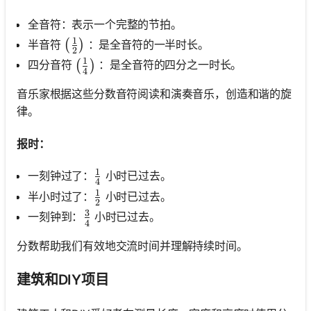
全音符：表示一个完整的节拍。
1
\left(\frac{1}{2}\right)
半音符
：是全音符的一半时长。
(
)
2
1
\left(\frac{1}{4}\right)
四分音符
：是全音符的四分之一时长。
(
)
4
音乐家根据这些分数音符阅读和演奏音乐，创造和谐的旋
律。
报时：
1
\frac{1}{4}
一刻钟过了：
小时已过去。
4
1
\frac{1}{2}
半小时过了：
小时已过去。
2
3
\frac{3}{4}
一刻钟到：
小时已过去。
4
分数帮助我们有效地交流时间并理解持续时间。
建筑和DIY项目