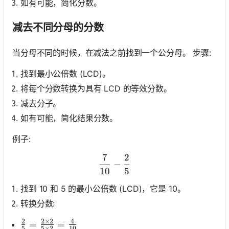
如有可能，简化分数。
减去不同分母的分数
当分母不同的时候，在减法之前找到一个公分母。 步骤:
找到最小公倍数 (LCD)。
将每个分数转换为具有 LCD 的等效分数。
减去分子。
如有可能，简化结果分数。
例子:
7
2
\frac{7}{10}-\frac{2}{5}
−
10
5
找到 10 和 5 的最小公倍数 (LCD)，它是 10。
转换分数:
2
2
×
2
4
\frac{2}{5}=\frac{2 \times 2}{5 \times 2}=\fr
=
=
5
5
×
2
10