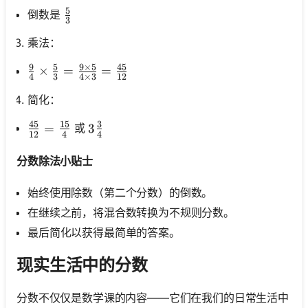
5
\frac{5}{3}
倒数是
3
乘法：
9
5
9
×
5
45
\frac{9}{4} \times \frac{5}{3}=\frac{9 \times 
×
=
=
4
3
4
×
3
12
简化：
45
15
3
\frac{45}{12}=\frac{15}{4}
=
3 \frac{3}{4}
3
或
12
4
4
分数除法小贴士
始终使用除数（第二个分数）的倒数。
在继续之前，将混合数转换为不规则分数。
最后简化以获得最简单的答案。
现实生活中的分数
分数不仅仅是数学课的内容——它们在我们的日常生活中