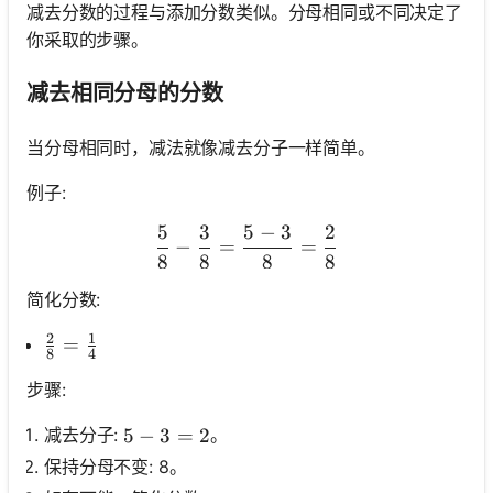
减去分数的过程与添加分数类似。分母相同或不同决定了
你采取的步骤。
减去相同分母的分数
当分母相同时，减法就像减去分子一样简单。
例子:
5
3
5
−
3
2
\frac{5}{8}-\frac{3}{8}=
−
=
=
8
8
8
8
简化分数:
2
1
\frac{2}{8}=\frac{1}{4}
=
8
4
步骤:
减去分子:
。
5-3=2
5
−
3
=
2
保持分母不变: 8。