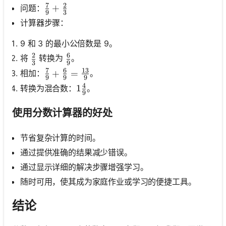
7
2
\frac{7}{9} + \frac{2}{3}
+
问题：
9
3
计算器步骤：
9 和 3 的最小公倍数是 9。
2
6
\frac{2}{3}
\frac{6}{9}
将
转换为
。
3
9
7
6
13
\frac{7}{9} + \frac{6}{9} = \frac{13}{9}
+
=
相加：
。
9
9
9
4
1 \frac{4}{9}
1
转换为混合数：
。
9
使用分数计算器的好处
节省复杂计算的时间。
通过提供准确的结果减少错误。
通过显示详细的解决步骤增强学习。
随时可用，使其成为家庭作业或学习的便捷工具。
结论