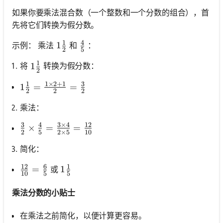
如果你要乘法混合数（一个整数和一个分数的组合），首
先将它们转换为假分数。
1
4
1 \frac{1}{2}
1
\frac{4}{5}
示例： 乘法
和
：
2
5
1
1 \frac{1}{2}
1
将
转换为假分数：
2
1
1
×
2
+
1
3
1 \frac{1}{2}=\frac{1 \times 2+1}{2}=\frac{3
1
=
=
2
2
2
乘法：
3
4
3
×
4
12
\frac{3}{2} \times \frac{4}{5}=\frac{3 \times 
×
=
=
2
5
2
×
5
10
简化：
12
6
1
\frac{12}{10}=\frac{6}{5}
=
1 \frac{1}{5}
1
或
10
5
5
乘法分数的小贴士
在乘法之前简化，以便计算更容易。