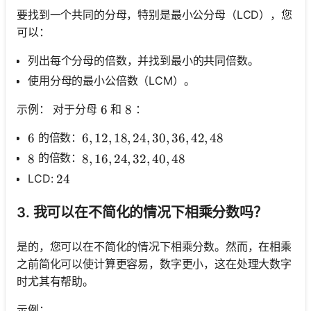
要找到一个共同的分母，特别是最小公分母（LCD），您
可以：
列出每个分母的倍数，并找到最小的共同倍数。
使用分母的最小公倍数（LCM）。
示例： 对于分母
和
：
6
6
8
8
的倍数：
6
6
6,12,18,24,30,36,42,48
6
,
12
,
18
,
24
,
30
,
36
,
42
,
48
的倍数：
8
8
8,16,24,32,40,48
8
,
16
,
24
,
32
,
40
,
48
LCD:
24
24
3. 我可以在不简化的情况下相乘分数吗？
是的，您可以在不简化的情况下相乘分数。然而，在相乘
之前简化可以使计算更容易，数字更小，这在处理大数字
时尤其有帮助。
示例：