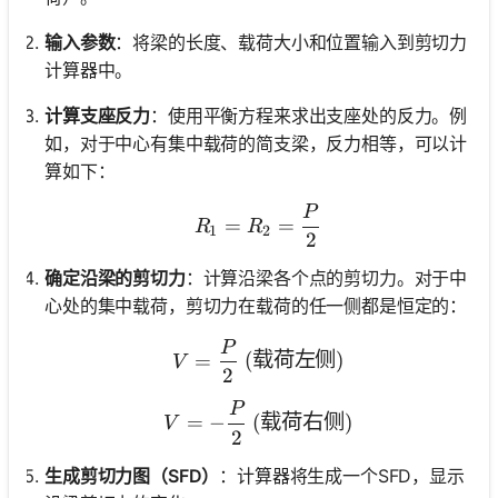
输入参数
：将梁的长度、载荷大小和位置输入到剪切力
计算器中。
计算支座反力
：使用平衡方程来求出支座处的反力。例
如，对于中心有集中载荷的简支梁，反力相等，可以计
算如下：
P
R_1 = R_2 = \frac{P}{2
=
=
R
R
1
2
2
确定沿梁的剪切力
：计算沿梁各个点的剪切力。对于中
心处的集中载荷，剪切力在载荷的任一侧都是恒定的：
P
V = \frac{P}{2} \text
=
(
载荷左侧
)
V
2
P
V = -\frac{P}{2} \tex
=
−
(
载荷右侧
)
V
2
生成剪切力图（SFD）
：计算器将生成一个SFD，显示