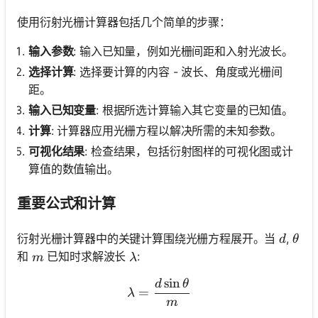
使用衍射光栅计算器包括几个简单的步骤：
输入参数
: 输入已知量，例如光栅间距和入射光波长。
选择计算
: 选择要计算的内容 - 波长、角度或光栅间
距。
输入已知变量
: 根据所选计算输入其它变量的已知值。
计算
: 计算器应用光栅方程以解决所需的未知参数。
可视化结果
: 检查结果，包括衍射图样的可视化图或计
算值的数值输出。
重要公式和计算
d
\the
衍射光栅计算器中的关键计算围绕光栅方程展开。当
,
d
θ
m
\lambda
和
已知时求解波长
:
m
λ
sin
d
θ
\lambda = \frac{d \sin \
=
λ
m