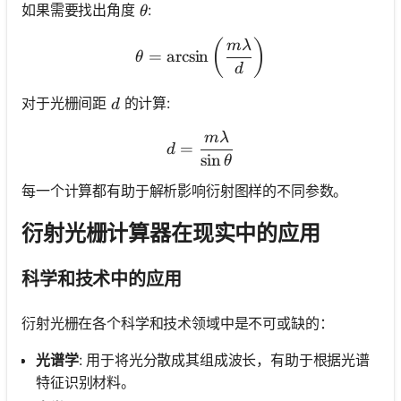
\theta
如果需要找出角度
:
θ
\theta = \arcsin\left(\fr
(
)
mλ
=
arcsin
θ
d
d
对于光栅间距
的计算:
d
mλ
d = \frac{m \lambda}{\si
=
d
sin
θ
每一个计算都有助于解析影响衍射图样的不同参数。
衍射光栅计算器在现实中的应用
科学和技术中的应用
衍射光栅在各个科学和技术领域中是不可或缺的：
光谱学
: 用于将光分散成其组成波长，有助于根据光谱
特征识别材料。