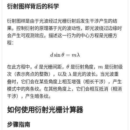
衍射图样背后的科学
衍射图样是由于光波经过光栅衍射后发生干涉产生的结
果。控制衍射的原理基于光的波动性，即光波绕过边缘时
会产生可观测效应。描述这一行为的中心方程是光栅方
程：
sin
d \sin \theta = m \lambda
=
d
θ
mλ
d
\theta
m
在此方程中，
是光栅间距，
是衍射角度，
是衍射级
d
θ
m
\lambda
次（表示亮点的整数），以及
是光的波长。当光波重
λ
叠时，它们会在某些角度上相互增强（相长干涉），产生
模式中的亮条纹。在其他角度上，它们会相互抵消（相消
干涉），产生暗条纹。
如何使用衍射光栅计算器
步骤指南