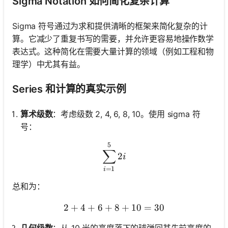
Sigma Notation 如何简化复杂计算
Sigma 符号通过为求和提供清晰的框架来简化复杂的计
算。它减少了重复书写的需要，并允许更容易地操作数学
表达式。这种简化在需要大量计算的领域（例如工程和物
理学）中尤其有益。
Series 和计算的真实示例
算术级数
：考虑级数 2, 4, 6, 8, 10。使用 sigma 符
号：
5
\sum_{i=1}^{5} 2i
∑
2
i
=
1
i
总和为：
2
+
4
+
6
+
2 + 4 + 6 + 8 + 10 = 30
8
+
10
=
30
几何级数
：从 10 米的高度落下的球弹回其先前高度的