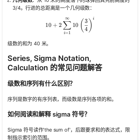
3/4。行进的总距离是一个几何级数：
∞
i
10 + 2 \sum_{i=1}^{\infty}
3
(
)
∑
10
+
2
10
4
=
1
i
级数的和为 40 米。
Series, Sigma Notation,
Calculation 的常见问题解答
级数和序列有什么区别？
序列是数字的有序列表，而级数是序列各项的和。
如何阅读和解释 sigma 符号？
Sigma 符号读作'the sum of'，后跟要求和的表达式，限
制指示索引的范围。