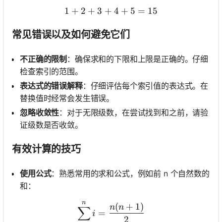
1
+
2
+
3
+
1 + 2 + 3 + 4 + 5 = 15
4
+
5
=
15
常见错误以及如何避免它们
不正确的限制
：确保求和的下限和上限是正确的。仔细
检查索引的范围。
表达式的错误解释
：仔细评估每个索引值的表达式。在
替换值时经常会发生错误。
忽略收敛性
：对于无限级数，在尝试找到和之前，请验
证级数是否收敛。
有效计算的技巧
使用公式
：熟悉常用的求和公式，例如前 n 个自然数的
和：
n
\sum_{i=1}^{n} i = \frac
(
+
1
)
n
n
∑
=
i
2