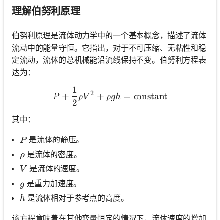
理解伯努利原理
伯努利原理是流体动力学中的一个基本概念，描述了流体
流动中的能量守恒。它指出，对于不可压缩、无粘性和稳
定流动，流体的总机械能沿流线保持不变。伯努利方程表
达为：
1
P + \frac{1}{2} \rho V^2 
2
+
+
=
constant
P
ρ
V
ρ
g
h
2
其中：
P
是流体的静压。
P
\rho
是流体的密度。
ρ
V
是流体的速度。
V
g
是重力加速度。
g
h
是流体相对于参考点的高度。
h
该方程意味着在其他变量恒定的情况下，流体速度的增加