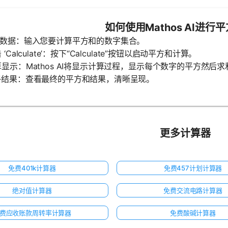
如何使用Mathos AI进行
输入数据：输入您要计算平方和的数字集合。
击 ‘Calculate’：按下“Calculate”按钮以启动平方和计算。
计算显示：Mathos AI将显示计算过程，显示每个数字的平方然后求
最终结果：查看最终的平方和结果，清晰呈现。
更多计算器
免费401k计算器
免费457计划计算器
绝对值计算器
免费交流电路计算器
费应收账款周转率计算器
免费酸碱计算器