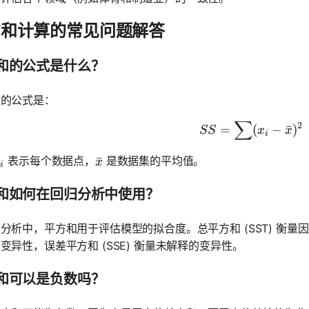
方和计算的常见问题解答
和的公式是什么？
和的公式是：
∑
SS = \sum
2
=
(
−
ˉ
)
SS
x
x
i
_i
表示每个数据点，
是数据集的平均值。
\bar{x}
ˉ
x
x
i
和如何在回归分析中使用？
分析中，平方和用于评估模型的拟合度。总平方和 (SST) 衡量因
变异性，误差平方和 (SSE) 衡量未解释的变异性。
和可以是负数吗？