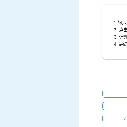
1. 
2. 点
3. 
4. 
免