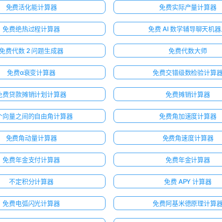
免费活化能计算器
免费实际产量计算器
免费绝热过程计算器
免费 AI 数学辅导聊天机
免费代数 2 问题生成器
免费代数大师
免费α衰变计算器
免费交错级数检验计算
免费贷款摊销计划计算器
免费摊销计算器
个向量之间的自由角计算器
免费角加速度计算器
免费角动量计算器
免费角速度计算器
免费年金支付计算器
免费年金计算器
不定积分计算器
免费 APY 计算器
免费电弧闪光计算器
免费阿基米德原理计算