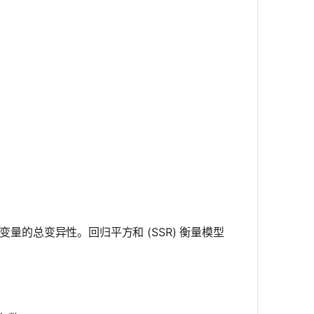
 (x_i - \bar{x})^2
变量的总变异性。回归平方和 (SSR) 衡量模型