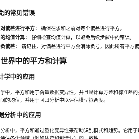
免的常见错误
记对偏差进行平方：
确保在求和之前对每个偏差进行平方。
误的均值计算：
仔细检查均值计算，以避免后续步骤中的错误。
略负偏差：
请记住，对偏差进行平方会消除负号，因此所有平方
实世界中的平方和计算
计学中的应用
计学中，平方和用于衡量数据变异性，并且是计算方差和标准差的
之间的均值，并用于回归分析中以评估模型拟合度。
据分析中的应用
据分析中，平方和通过量化变异性来帮助识别模式和趋势。它用于
以评估各个领域（例如体育和制造业）的一致性。