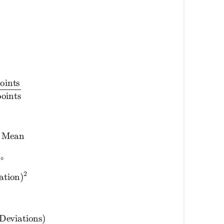
oints
n} = \frac{\text{sum of all data points}}{\text{numb
oints
iation} = \text{Data Point} - \text{Mean}
Mean
差。
2
ared Deviation} = (\text{Deviation})^2
ation
)
 of Squares} = \sum (\text{Squared Deviations})
Deviations
)