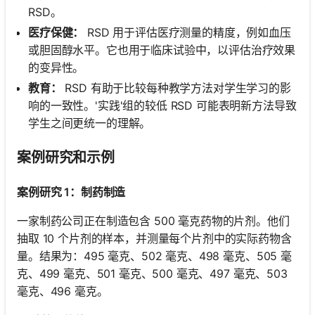
RSD。
医疗保健：
RSD 用于评估医疗测量的精度，例如血压
或胆固醇水平。它也用于临床试验中，以评估治疗效果
的变异性。
教育：
RSD 有助于比较每种教学方法对学生学习的影
响的一致性。'实践'组的较低 RSD 可能表明新方法导致
学生之间更统一的理解。
案例研究和示例
案例研究 1：制药制造
一家制药公司正在制造包含 500 毫克药物的片剂。他们
抽取 10 个片剂的样本，并测量每个片剂中的实际药物含
量。结果为：495 毫克、502 毫克、498 毫克、505 毫
克、499 毫克、501 毫克、500 毫克、497 毫克、503
毫克、496 毫克。