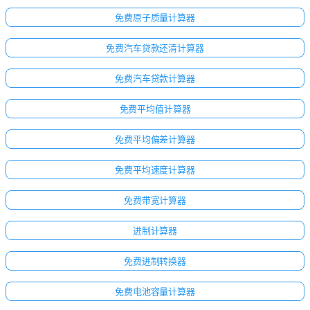
免费原子质量计算器
免费汽车贷款还清计算器
免费汽车贷款计算器
免费平均值计算器
免费平均偏差计算器
免费平均速度计算器
免费带宽计算器
进制计算器
免费进制转换器
免费电池容量计算器