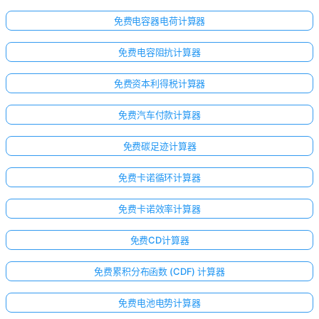
免费电容器电荷计算器
免费电容阻抗计算器
免费资本利得税计算器
免费汽车付款计算器
免费碳足迹计算器
免费卡诺循环计算器
免费卡诺效率计算器
免费CD计算器
免费累积分布函数 (CDF) 计算器
免费电池电势计算器