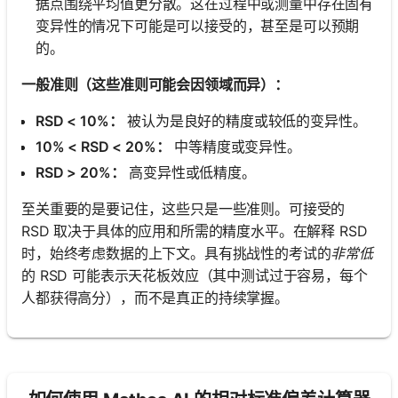
据点围绕平均值更分散。这在过程中或测量中存在固有
变异性的情况下可能是可以接受的，甚至是可以预期
的。
一般准则（这些准则可能会因领域而异）：
RSD < 10%：
被认为是良好的精度或较低的变异性。
10% < RSD < 20%：
中等精度或变异性。
RSD > 20%：
高变异性或低精度。
至关重要的是要记住，这些只是一些准则。可接受的
RSD 取决于具体的应用和所需的精度水平。在解释 RSD
时，始终考虑数据的上下文。具有挑战性的考试的
非常低
的 RSD 可能表示天花板效应（其中测试过于容易，每个
人都获得高分），而不是真正的持续掌握。