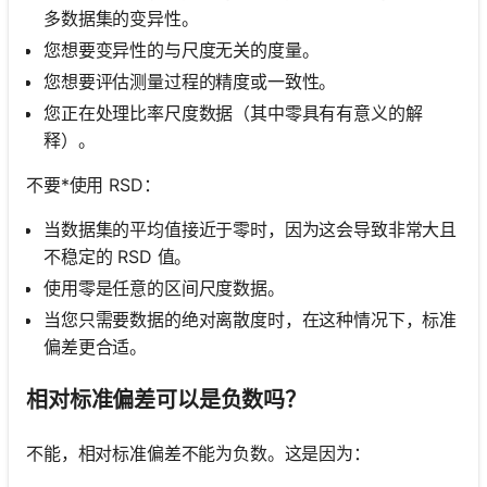
多数据集的变异性。
您想要变异性的与尺度无关的度量。
您想要评估测量过程的精度或一致性。
您正在处理比率尺度数据（其中零具有有意义的解
释）。
不要*使用 RSD：
当数据集的平均值接近于零时，因为这会导致非常大且
不稳定的 RSD 值。
使用零是任意的区间尺度数据。
当您只需要数据的绝对离散度时，在这种情况下，标准
偏差更合适。
相对标准偏差可以是负数吗？
不能，相对标准偏差不能为负数。这是因为：
暂