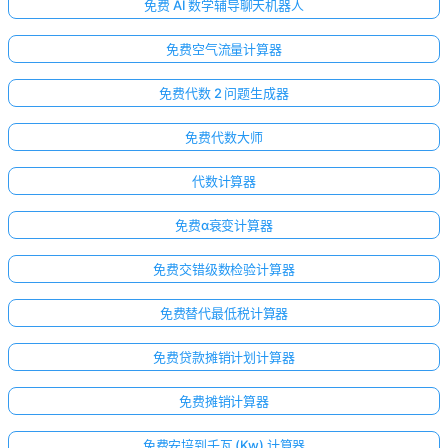
免费 AI 数学辅导聊天机器人
免费空气流量计算器
免费代数 2 问题生成器
免费代数大师
代数计算器
免费α衰变计算器
免费交错级数检验计算器
免费替代最低税计算器
免费贷款摊销计划计算器
免费摊销计算器
免费安培到千瓦 (Kw) 计算器