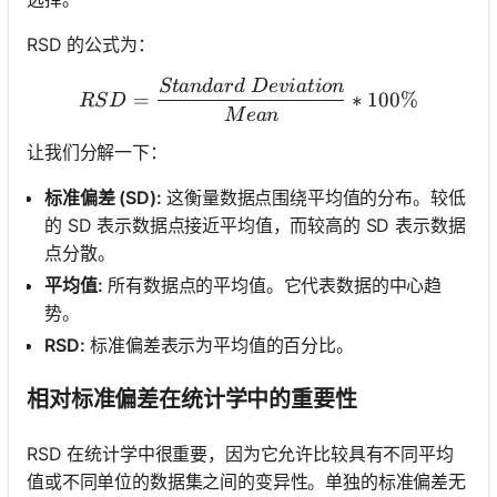
RSD 的公式为：
St
an
d
a
r
d
De
v
ia
t
i
o
n
RSD = \frac{Standard\ D
=
∗
100%
RS
D
M
e
an
让我们分解一下：
标准偏差 (SD):
这衡量数据点围绕平均值的分布。较低
的 SD 表示数据点接近平均值，而较高的 SD 表示数据
点分散。
平均值:
所有数据点的平均值。它代表数据的中心趋
势。
RSD:
标准偏差表示为平均值的百分比。
相对标准偏差在统计学中的重要性
RSD 在统计学中很重要，因为它允许比较具有不同平均
值或不同单位的数据集之间的变异性。单独的标准偏差无