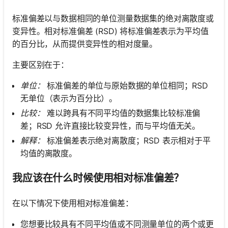
标准偏差以与数据相同的单位测量数据集的绝对离散度或
变异性。相对标准偏差 (RSD) 将标准偏差表示为平均值
的百分比，从而提供变异性的相对度量。
主要区别在于：
单位：
标准偏差的单位与原始数据的单位相同；RSD
无单位（表示为百分比）。
比较：
难以跨具有不同平均值的数据集比较标准偏
差；RSD 允许直接比较变异性，而与平均值无关。
解释：
标准偏差表示绝对离散度；RSD 表示相对于平
均值的离散度。
我应该在什么时候使用相对标准偏差？
在以下情况下使用相对标准偏差：
您想要比较具有不同平均值或不同测量单位的两个或更