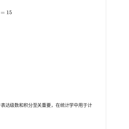
}^{5} i = 1 + 2 + 3 + 4 + 5 = 15
=
15
分中对于表达级数和积分至关重要，在统计学中用于计