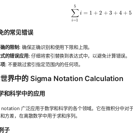
5
\sum_{i=1
∑
=
1
+
2
+
3
+
4
+
5
i
=
1
i
免的常见错误
确的限制:
确保正确识别和使用下限和上限。
式的错误应用:
仔细将索引替换到表达式中，以避免计算错误。
项:
不要跳过索引指定范围内的任何项。
界中的 Sigma Notation Calculation
学和科学中的应用
ma notation 广泛应用于数学和科学的各个领域。它在微积
值和方差，在离散数学中用于求和序列。
例子