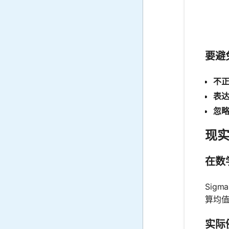
要避
不正
表达
忽略
现实世
在数
Sig
算均
实际