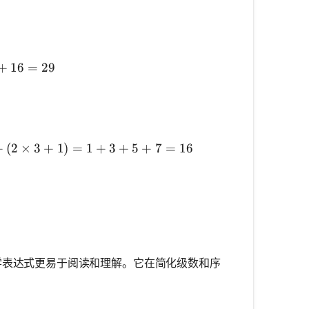
}^{4} i^2 = 2^2 + 3^2 + 4^2 = 4 + 9 + 16 = 29
+
16
=
29
^{3} (2i + 1) = (2 \times 0 + 1) + (2 \times 1 + 1) +
+
(
2
×
3
+
1
)
=
1
+
3
+
5
+
7
=
16
杂的数学表达式更易于阅读和理解。它在简化级数和序