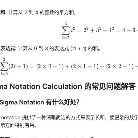
和:
计算从 2 到 4 的整数的平方和。
4
\sum_{i=2
∑
2
2
2
2
=
2
+
3
+
4
=
4
+
9
i
=
2
i
表达式:
计算从 0 到 3 的表达式 (2i + 1) 的和。
3
\sum_{i=0}
∑
(
2
+
1
)
=
(
2
×
0
+
1
)
+
(
2
×
1
+
1
)
+
(
2
×
2
+
1
)
i
=
0
i
ma Notation Calculation 的常见问题解答
Sigma Notation 有什么好处？
ma notation 提供了一种清晰简洁的方式来表示长和，使复
表示方面特别有用。