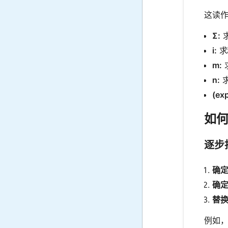
这读作
Σ:
i:
求
m:
n:
求
(exp
如何进
逐步
确定
确定
替换
例如