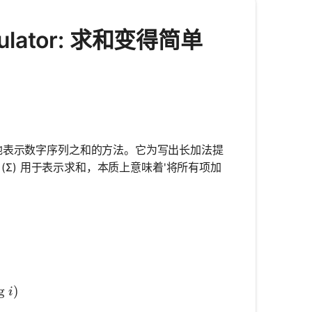
alculator: 求和变得简单
种简洁有效地表示数字序列之和的方法。它为写出长加法提
(Σ) 用于表示求和，本质上意味着'将所有项加
}^{n} \text{(expression involving } i\text{)}
ng
)
i