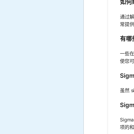
如何练习
通过
常提
有哪些
一些在
使您
Sig
虽然 
Sig
Sig
项的