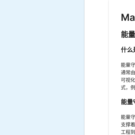
Ma
能
什么
能量
通常由
可视
式，
能量
能量
支撑
工程