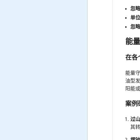
忽
单
忽
能
在各
能量
油型
阳能
案例
过
其
摆