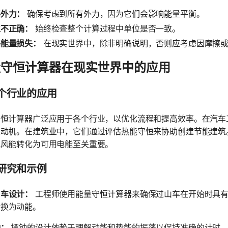
略外力：
确保考虑到所有外力，因为它们会影响能量平衡。
位不正确：
始终检查整个计算过程中单位是否一致。
略能量损失：
在现实世界中，除非明确说明，否则应考虑因摩擦或
量守恒计算器在现实世界中的应用
个行业的应用
守恒计算器广泛应用于各个行业，以优化流程和提高效率。在汽车
发动机。在建筑业中，它们通过评估热能守恒来协助创建节能建筑
或风能转化为可用电能至关重要。
研究和示例
山车设计：
工程师使用能量守恒计算器来确保过山车在开始时具有
转换为动能。
钟：
摆钟的设计依赖于理解动能和势能的振荡以保持准确的计时