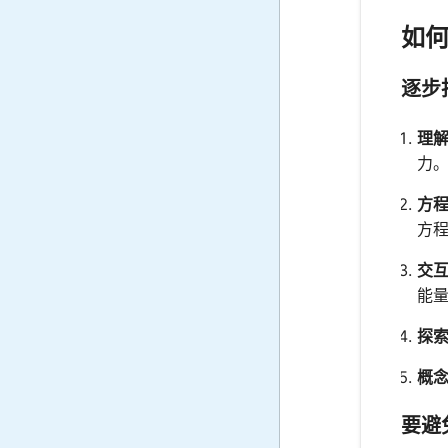
如
逐步
理
力
方
方
交
能
探索
概
要避