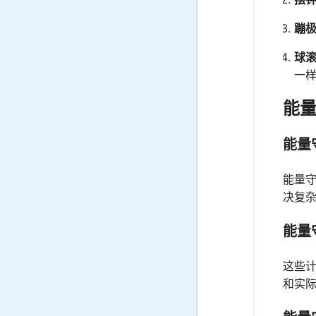
蹦
球
一
能
能量
能量
决复
能量
这些
和实