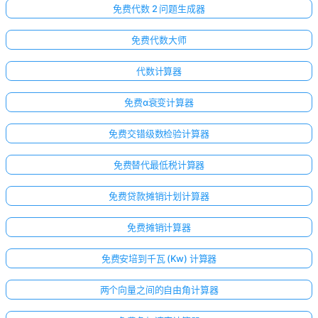
无
免费代数 2 问题生成器
问
题
免费代数大师
提
代数计算器
出
您
免费α衰变计算器
的
第
免费交错级数检验计算器
一
个
免费替代最低税计算器
问
题
免费贷款摊销计划计算器
免费摊销计算器
免费安培到千瓦 (Kw) 计算器
两个向量之间的自由角计算器