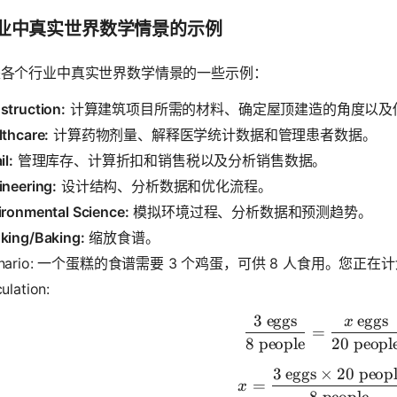
业中真实世界数学情景的示例
是各个行业中真实世界数学情景的一些示例：
struction:
计算建筑项目所需的材料、确定屋顶建造的角度以及
lthcare:
计算药物剂量、解释医学统计数据和管理患者数据。
il:
管理库存、计算折扣和销售税以及分析销售数据。
ineering:
设计结构、分析数据和优化流程。
ironmental Science:
模拟环境过程、分析数据和预测趋势。
king/Baking:
缩放食谱。
enario: 一个蛋糕的食谱需要 3 个鸡蛋，可供 8 人食用。您正
ulation:
3
eggs
eggs
x
\frac{3 \t
=
8
people
20
peopl
3
eggs
×
20
peopl
x = \frac{
=
x