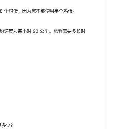
用 8 个鸡蛋，因为您不能使用半个鸡蛋。
的平均速度为每小时 90 公里。旅程需要多长时
e} = \frac{\text{Distance}}{\text{Speed}}
e} = \frac{450 \text{ km}}{90 \text{ km/h}}
e} = 5 \text{ hours}
积是多少？