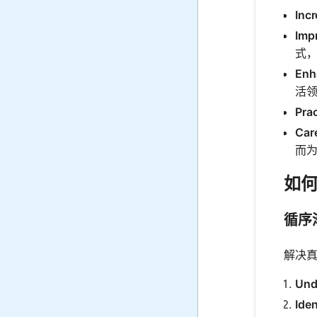
Inc
Imp
式
Enh
活
Prac
Car
而
如
循序
解决
Und
Iden