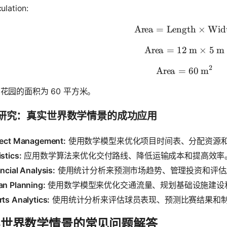
ulation:
Area
=
Length
\text{Are
×
Wid
Area
=
12
\text{Are
m
×
5
m
2
Area
=
\text{Are
60
m
花园的面积为 60 平方米。
研究：真实世界数学情景的成功应用
ject Management:
使用数学模型来优化项目时间表、分配资源
stics:
应用数学算法来优化交付路线、降低运输成本和提高效率
ncial Analysis:
使用统计分析来预测市场趋势、管理投资和评估
an Planning:
使用数学模型来优化交通流量、规划基础设施建设
ts Analytics:
使用统计分析来评估球员表现、预测比赛结果和
实世界数学情景的常见问题解答