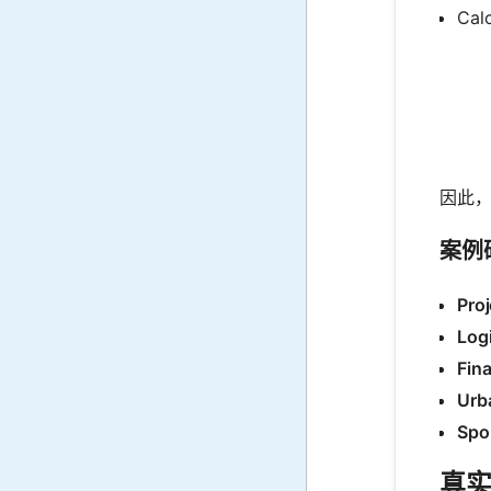
Calc
因此，
案例
Pro
Logi
Fina
Urb
Spor
真