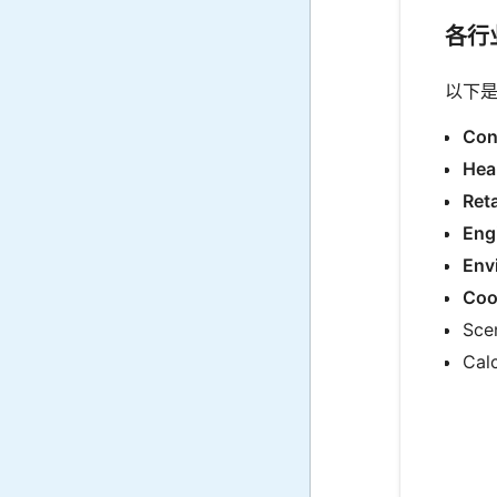
各行
以下
Con
Hea
Reta
Eng
Env
Coo
Sc
Calc