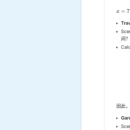
x = 7
=
7
x
Trav
Sc
间
Calc
因此，
Gar
Sc