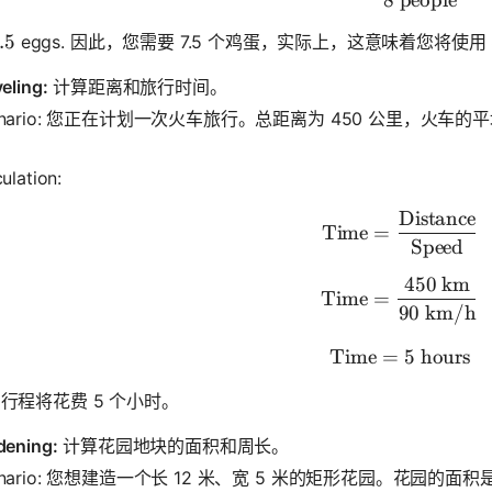
8
people
.5
.5
eggs. 因此，您需要 7.5 个鸡蛋，实际上，这意味着您将使
eling:
计算距离和旅行时间。
enario: 您正在计划一次火车旅行。总距离为 450 公里，火车
？
ulation:
Distance
\text{Tim
Time
=
Speed
450
km
\text{Tim
Time
=
90
km/h
Time
=
\text{Tim
5
hours
行程将花费 5 个小时。
dening:
计算花园地块的面积和周长。
enario: 您想建造一个长 12 米、宽 5 米的矩形花园。花园的面