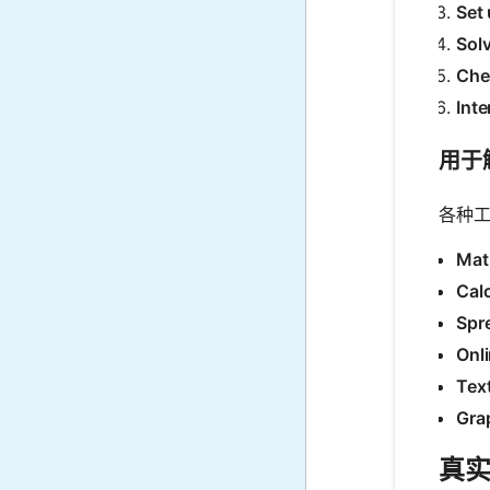
Set 
Solv
Che
Inte
用于
各种
Mat
Calc
Spr
Onl
Tex
Gra
真