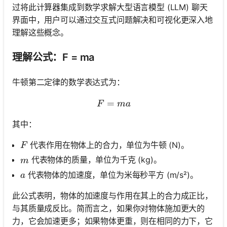
过将此计算器集成到数学求解大型语言模型 (LLM) 聊天
界面中，用户可以通过交互式问题解决和可视化更深入地
理解这些概念。
理解公式：F = ma
牛顿第二定律的数学表达式为：
=
F = ma
F
ma
其中：
F
代表作用在物体上的合力，单位为牛顿 (N)。
F
m
代表物体的质量，单位为千克 (kg)。
m
a
代表物体的加速度，单位为米每秒平方 (m/s²)。
a
此公式表明，物体的加速度与作用在其上的合力成正比，
与其质量成反比。简而言之，如果你对物体施加更大的
力，它会加速更多；如果物体更重，则在相同的力下，它