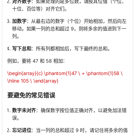
对齐数字
：如果处理的是多位数，请按其位值（个位、
十位、百位等）对齐它们。
加数字
：从最右边的数字（个位）开始相加，然后向左
移动。如果一列的总和超过 9，则将多余的值进到下一
列。
写下总和
：所有列都相加后，写下最终的总和。
例如，要将 47 和 58 相加：
\begin{array}{c} \phantom{1}47 \ + \phantom{1}58 \
\hline 105 \ \end{array}
要避免的常见错误
数字未对齐
：确保数字按位值正确对齐，以避免加法错
误。
忘记进位
：当一列的总和超过 9 时，请记住将多余的值