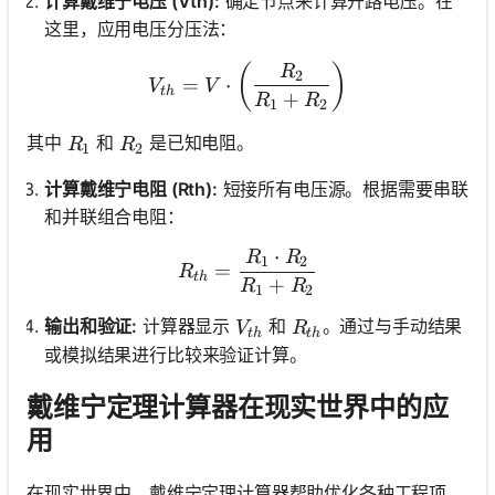
计算戴维宁电压 (Vth):
确定节点来计算开路电压。在
这里，应用电压分压法：
V_{th} = V \cdot \left(\f
(
)
R
2
=
⋅
V
V
t
h
+
R
R
1
2
R_1
R_2
其中
和
是已知电阻。
R
R
1
2
计算戴维宁电阻 (Rth):
短接所有电压源。根据需要串联
和并联组合电阻：
⋅
R
R
R_{th} = \frac{R_1 \cdo
1
2
=
R
t
h
+
R
R
1
2
V_{th}
R_{th}
输出和验证:
计算器显示
和
。通过与手动结果
V
R
t
h
t
h
或模拟结果进行比较来验证计算。
戴维宁定理计算器在现实世界中的应
用
在现实世界中，戴维宁定理计算器帮助优化各种工程项