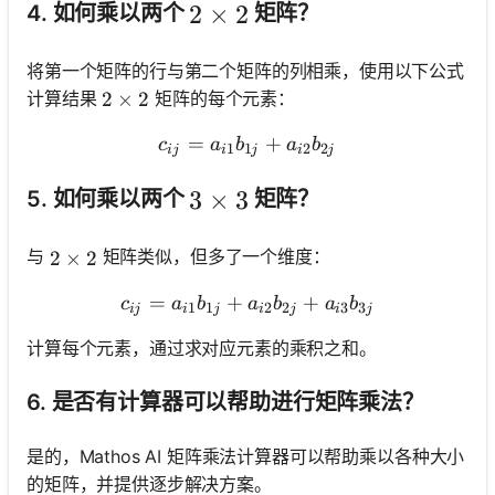
2 \times 2
2
×
2
4. 如何乘以两个
矩阵？
将第一个矩阵的行与第二个矩阵的列相乘，使用以下公式
计算结果
矩阵的每个元素：
2 \times 2
2
×
2
=
c_{i j}=a_{i 1} b_{1 j}+a_
+
c
a
b
a
b
1
1
2
2
ij
i
j
i
j
3 \times 3
3
×
3
5. 如何乘以两个
矩阵？
与
矩阵类似，但多了一个维度：
2 \times 2
2
×
2
=
+
c_{i j}=a_{i 1} b_{1 j}+a_
+
c
a
b
a
b
a
b
1
1
2
2
3
3
ij
i
j
i
j
i
j
计算每个元素，通过求对应元素的乘积之和。
6. 是否有计算器可以帮助进行矩阵乘法？
是的，Mathos AI 矩阵乘法计算器可以帮助乘以各种大小
的矩阵，并提供逐步解决方案。