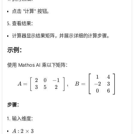
点击 "计算" 按钮。
查看结果：
计算器显示结果矩阵，并展示详细的计算步骤。
示例：
使用 Mathos Al 乘以下矩阵：
1
4
A=\left[\begin{array}{ccc}
2
0
−
1
[
]
−
2
3
=
,
=
A
B
3
5
2
0
6
步骤：
输入维度：
A: 2 \times 3
:
2
×
3
A