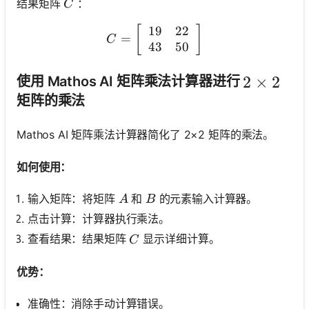
C
结果矩阵
：
C
19
22
C=\left[\begin{array}{ll} 
[
]
=
C
43
50
2 \times 
2
×
2
使用 Mathos AI 矩阵乘法计算器进行
矩阵的乘法
Mathos AI 矩阵乘法计算器简化了 2×2 矩阵的乘法。
如何使用：
A
B
输入矩阵：将矩阵
和
的元素输入计算器。
A
B
点击计算：计算器执行乘法。
C
查看结果：结果矩阵
显示详细计算。
C
优势：
准确性：消除手动计算错误。