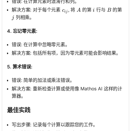
错误: 在计算元素时混淆行和列。
c_{i j}
A
i
B
解决方案: 对于每个元素
, 将
的第
行与
的第
c
A
i
B
ij
j
列相乘。
j
4. 忘记零元素:
错误: 在计算中忽略零元素。
解决方案: 包括所有项，因为零元素可能会影响结果。
5. 算术错误:
错误: 简单的加法或乘法错误。
解决方案: 重新检查计算或使用像 Mathos AI 这样的计
算器。
最佳实践
写出步骤: 记录每个计算以跟踪您的工作。