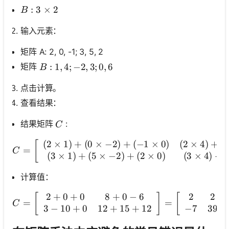
B: 3 \times 2
:
3
×
2
B
输入元素：
矩阵 A: 2, 0, -1; 3, 5, 2
B: 1,4 ;-2,3 ; 0,6
:
1
,
4
;
−
2
,
3
;
0
,
6
矩阵
B
点击计算。
查看结果：
C
结果矩阵
:
C
(
2
×
1
)
+
(
0
×
−
2
)
+
(
−
1
×
0
)
(
2
×
4
)
+
(
C=\left[\begin{a
[
=
C
(
3
×
1
)
+
(
5
×
−
2
)
+
(
2
×
0
)
(
3
×
4
)
+
(
计算值：
2
+
0
+
0
8
+
0
−
6
2
2
C=\left[\begin{array}{cc
[
]
[
]
=
=
C
3
−
10
+
0
12
+
15
+
12
−
7
39