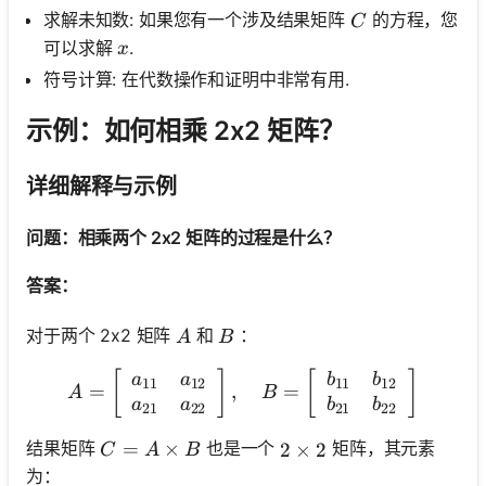
C
求解未知数: 如果您有一个涉及结果矩阵
的方程，您
C
x
可以求解
.
x
符号计算: 在代数操作和证明中非常有用.
示例：如何相乘 2x2 矩阵？
详细解释与示例
问题：相乘两个 2x2 矩阵的过程是什么？
答案：
A
B
对于两个 2x2 矩阵
和
：
A
B
A=\left[\begin{array}{ll}
[
]
[
]
a
a
b
b
11
12
11
12
=
,
=
A
B
a
a
b
b
21
22
21
22
C=A \times B
=
×
结果矩阵
也是一个
矩阵，其元素
2 \times 2
2
×
2
C
A
B
为：