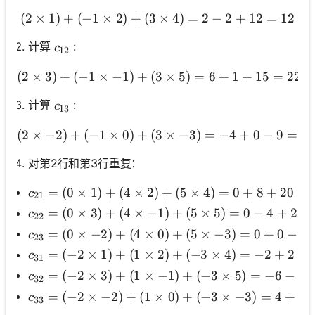
无
(
2
×
1
)
+
(
−
1
×
2
)
+
(
3
(2 \times 1)+(-1 \times 2
×
4
)
=
2
−
2
+
12
=
12
问
题
c_{12}
计算
:
c
12
提
(
2
×
3
)
+
(
−
1
×
−
1
)
+
(
3
(2 \times 3)+(-1 \times-
×
5
)
=
6
+
1
+
15
=
22
出
您
c_{13}
计算
:
c
的
13
第
(
2
×
−
2
)
+
(
−
1
×
0
)
+
(
3
×
(2 \times-2)+(-1 \times
−
3
)
=
−
4
+
0
−
9
=
−
一
个
对第2行和第3行重复：
问
题
c_{21}=(0 \times 1)+(4 \times 2)+(5 \times 4
=
(
0
×
1
)
+
(
4
×
2
)
+
(
5
×
4
)
=
0
+
8
+
20
=
c
21
c_{22}=(0 \times 3)+(4 \times-1)+(5 \times 5)
=
(
0
×
3
)
+
(
4
×
−
1
)
+
(
5
×
5
)
=
0
−
4
+
25
c
22
c_{23}=(0 \times-2)+(4 \times 0)+(5 \times-3)
=
(
0
×
−
2
)
+
(
4
×
0
)
+
(
5
×
−
3
)
=
0
+
0
−
15
c
23
c_{31}=(-2 \times 1)+(1 \times 2)+(-3 \times 4
=
(
−
2
×
1
)
+
(
1
×
2
)
+
(
−
3
×
4
)
=
−
2
+
2
−
c
31
c_{32}=(-2 \times 3)+(1 \times-1)+(-3 \times 5)
=
(
−
2
×
3
)
+
(
1
×
−
1
)
+
(
−
3
×
5
)
=
−
6
−
1
c
32
c_{33}=(-2 \times-2)+(1 \times 0)+(-3 \times
=
(
−
2
×
−
2
)
+
(
1
×
0
)
+
(
−
3
×
−
3
)
=
4
+
0
c
33