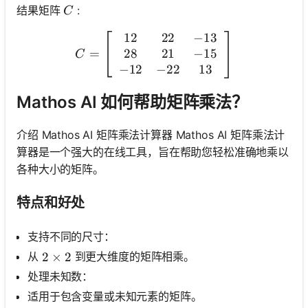
C
结果矩阵
:
C
12
22
−
13
C=\left[\begin{array}{ccc}
28
21
−
15
=
C
−
12
−
22
13
Mathos AI 如何帮助矩阵乘法？
介绍 Mathos AI 矩阵乘法计算器 Mathos AI 矩阵乘法计
算器是一个强大的在线工具，旨在帮助您轻松准确地乘以
各种大小的矩阵。
特点和好处
支持不同的尺寸：
从
到更大维度的矩阵相乘。
2 \times 2
2
×
2
处理未知数：
适用于包含变量或未知元素的矩阵。