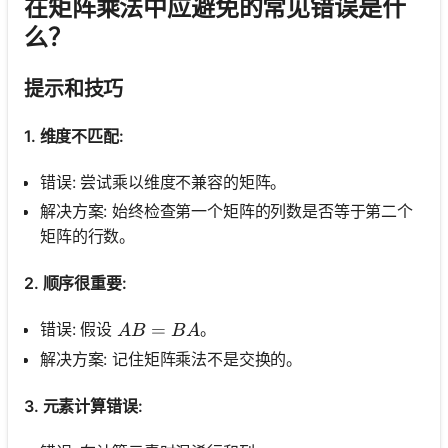
在矩阵乘法中应避免的常见错误是什
么？
提示和技巧
1. 维度不匹配:
错误: 尝试乘以维度不兼容的矩阵。
解决方案: 始终检查第一个矩阵的列数是否等于第二个
矩阵的行数。
2. 顺序很重要:
A B=B A
=
错误: 假设
。
A
B
B
A
解决方案: 记住矩阵乘法不是交换的。
3. 元素计算错误: