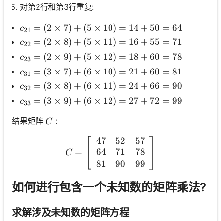
对第2行和第3行重复:
c_{21}=(2 \times 7)+(5 \times 10)=14+50=64
=
(
2
×
7
)
+
(
5
×
10
)
=
14
+
50
=
64
c
21
c_{22}=(2 \times 8)+(5 \times 11)=16+55=71
=
(
2
×
8
)
+
(
5
×
11
)
=
16
+
55
=
71
c
22
c_{23}=(2 \times 9)+(5 \times 12)=18+60=78
=
(
2
×
9
)
+
(
5
×
12
)
=
18
+
60
=
78
c
23
c_{31}=(3 \times 7)+(6 \times 10)=21+60=81
=
(
3
×
7
)
+
(
6
×
10
)
=
21
+
60
=
81
c
31
c_{32}=(3 \times 8)+(6 \times 11)=24+66=90
=
(
3
×
8
)
+
(
6
×
11
)
=
24
+
66
=
90
c
32
c_{33}=(3 \times 9)+(6 \times 12)=27+72=99
=
(
3
×
9
)
+
(
6
×
12
)
=
27
+
72
=
99
c
33
C
结果矩阵
:
C
47
52
57
C=\left[\begin{array}{lll}
64
71
78
=
C
81
90
99
如何进行包含一个未知数的矩阵乘法?
求解涉及未知数的矩阵方程