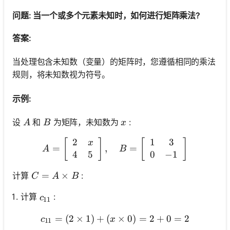
问题: 当一个或多个元素未知时，如何进行矩阵乘法?
答案:
当处理包含未知数（变量）的矩阵时，您遵循相同的乘法
规则，将未知数视为符号。
示例:
A
B
x
设
和
为矩阵，未知数为
:
A
B
x
2
1
3
A=\left[\begin{array}{ll} 
[
]
[
]
x
=
,
=
A
B
4
5
0
−
1
C=A \times B
=
×
计算
:
C
A
B
c_{11}
计算
:
c
11
=
(
2
×
1
)
+
(
c_{11}=(2 \times 1)+(x \
×
0
)
=
2
+
0
=
2
c
x
11