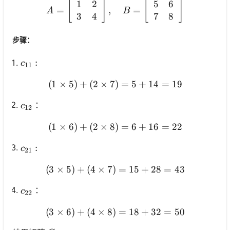
1
2
5
6
A=\left[\begin{array}{ll} 
[
]
[
]
=
,
=
A
B
3
4
7
8
步骤：
c_{11}:
:
c
11
(
1
×
5
)
+
(
2
×
7
)
(1 \times 5)+(2 \times 7
=
5
+
14
=
19
c_{12}
：
c
12
(
1
×
6
)
+
(
2
×
8
)
(1 \times 6)+(2 \times 8
=
6
+
16
=
22
c_{21}:
:
c
21
(
3
×
5
)
+
(
4
×
7
)
(3 \times 5)+(4 \times 7
=
15
+
28
=
43
c_{22}
：
c
22
(
3
×
6
)
+
(
4
×
8
)
(3 \times 6)+(4 \times 8
=
18
+
32
=
50