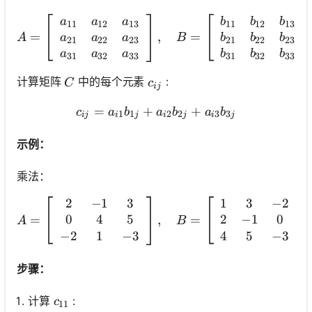
A=\left[\begin{array}{c
a
a
a
b
b
b
11
12
13
11
12
13
=
,
=
a
a
a
b
b
b
A
B
21
22
23
21
22
23
a
a
a
b
b
b
31
32
33
31
32
33
C
c_{i j}
计算矩阵
中的每个元素
:
C
c
ij
=
+
c_{i j}=a_{i 1} b_{1 j}+a_
+
c
a
b
a
b
a
b
1
1
2
2
3
3
ij
i
j
i
j
i
j
示例：
乘法：
2
−
1
3
1
3
−
2
A=\left[\begin{array}{ccc
0
4
5
2
−
1
0
=
,
=
A
B
−
2
1
−
3
4
5
−
3
步骤：
暂
c_{11}
计算
:
c
11