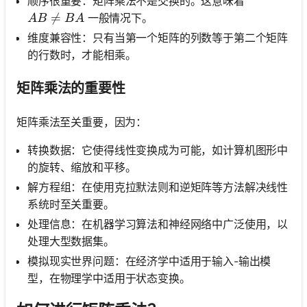
顺序很重要：矩阵乘法不是交换的。这意味着
A B \neq B A

=
一般情况下。
A
B
B
A
维度兼容性：只有当第一个矩阵的列数等于第二个矩阵
的行数时，才能相乘。
矩阵乘法的重要性
矩阵乘法至关重要，因为：
转换数据：它使得线性变换成为可能，如计算机图形中
的旋转、缩放和平移。
解方程组：在使用克拉默法则和逆矩阵等方法解决线性
系统时至关重要。
处理信息：在机器学习算法和神经网络中广泛使用，以
处理大型数据集。
模拟现实世界问题：在经济学中适用于输入-输出模
型，在物理学中适用于状态变换。