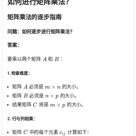
如何进行矩阵乘法？
矩阵乘法的逐步指南
问题：如何逐步进行矩阵乘法？
答案：
A
B
要乘以两个矩阵
和
：
A
B
1. 检查维度：
A
m \times n
×
矩阵
必须是
的大小。
A
m
n
B
n \times p
×
矩阵
必须是
的大小。
B
n
p
C
m \times p
×
结果矩阵
将是
的大小。
C
m
p
2. 行与列相乘：
C
c_{i j}
矩阵
中的每个元素
计算如下：
C
c
ij