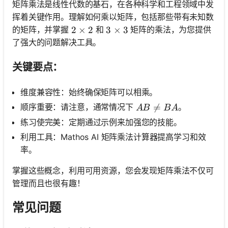
矩阵乘法是线性代数的基石，在各种科学和工程领域中发
挥着关键作用。理解如何乘以矩阵，包括那些带有未知数
的矩阵，并掌握
和
矩阵的乘法，为您提供
2 \times 2
2
×
2
3 \times 3
3
×
3
了强大的问题解决工具。
关键要点：
维度兼容性：始终确保矩阵可以相乘。
A B \neq B A

=
顺序重要：请注意，通常情况下
。
A
B
B
A
练习使完美：定期通过示例来加强您的技能。
利用工具：Mathos AI 矩阵乘法计算器提高学习和效
率。
掌握这些概念，利用可用资源，您会发现矩阵乘法不仅可
管理而且也很有趣！
常见问题