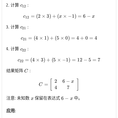
c_{12}
计算
:
c
12
=
(
2
×
3
)
+
(
c_{12}=(2 \times 3)+(x \t
×
−
1
)
=
6
−
c
x
x
12
c_{21}
计算
:
c
21
=
(
4
×
1
)
+
(
5
c_{21}=(4 \times 1)+(5 \
×
0
)
=
4
+
0
=
4
c
21
c_{22}
计算
:
c
22
=
(
4
×
3
)
+
(
5
×
c_{22}=(4 \times 3)+(5 \
−
1
)
=
12
−
5
=
7
c
22
C
结果矩阵
:
C
2
6
−
C=\left[\begin{array}{cc} 
[
]
x
=
C
4
7
x
6-x
6
−
注意: 未知数
保留在表达式
中。
x
x
应用: