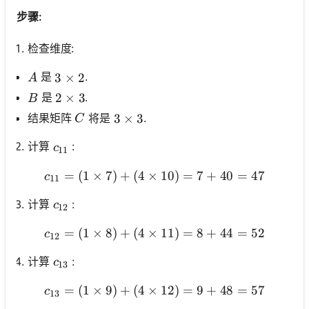
步骤:
检查维度:
A
是
.
3 \times 2
3
×
2
A
B
是
.
2 \times 3
2
×
3
B
C
结果矩阵
将是
.
3 \times 3
3
×
3
C
c_{11}
计算
:
c
11
=
(
1
×
7
)
+
(
4
×
c_{11}=(1 \times 7)+(4 \
10
)
=
7
+
40
=
47
c
11
c_{12}
计算
:
c
12
=
(
1
×
8
)
+
(
4
×
c_{12}=(1 \times 8)+(4 \
11
)
=
8
+
44
=
52
c
12
c_{13}
计算
:
c
13
=
(
1
×
9
)
+
(
4
×
c_{13}=(1 \times 9)+(4 \
12
)
=
9
+
48
=
57
c
13