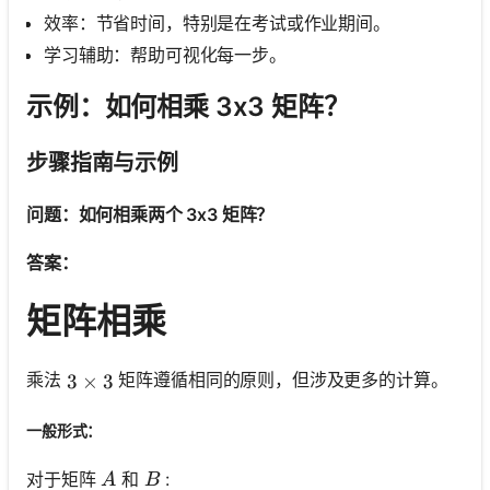
效率：节省时间，特别是在考试或作业期间。
学习辅助：帮助可视化每一步。
示例：如何相乘 3x3 矩阵？
步骤指南与示例
问题：如何相乘两个 3x3 矩阵？
答案：
矩阵相乘
乘法
矩阵遵循相同的原则，但涉及更多的计算。
3 \times 3
3
×
3
一般形式：
A
B
对于矩阵
和
:
A
B