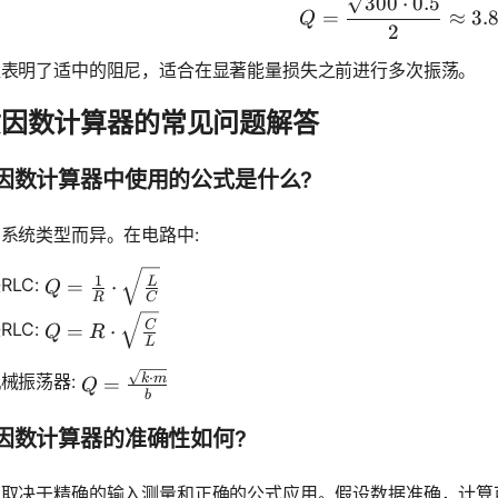
Q = \frac
300
⋅
0.5
=
≈
3.
Q
2
值表明了适中的阻尼，适合在显著能量损失之前进行多次振荡。
质因数计算器的常见问题解答
因数计算器中使用的公式是什么?
系统类型而异。在电路中:
Q = \frac{1}{R} \cdot \sqrt{\frac{L}{C}}
1
RLC:
L
=
⋅
Q
R
C
Q = R \cdot \sqrt{\frac{C}{L}}
RLC:
C
=
⋅
Q
R
L
Q = \frac{\sqrt{k \cdot m}}{b}
⋅
械振荡器:
k
m
=
Q
b
因数计算器的准确性如何?
性取决于精确的输入测量和正确的公式应用。假设数据准确，计算