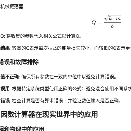
机械振荡器:
Q = \frac
⋅
k
m
=
Q
b
Q
: 将收集的参数代入相关公式以计算Q。
释结果
: 较高的Q表示每次振荡的能量损失较小，而较低的Q表示
错误和故障排除
数值不正确
: 确保所有参数在一致的单位中以避免计算错误。
式误用
: 根据特定系统类型使用正确的公式；避免混合使用不同系
算错误
: 检查计算是否有算术错误，并验证数值输入是否正确。
质因数计算器在现实世界中的应用
程和物理中的应用