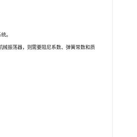
系统。
)。对于机械振荡器，则需要阻尼系数、弹簧常数和质
{1}{R} \cdot \sqrt{\frac{L}{C}}
ot \sqrt{\frac{C}{L}}