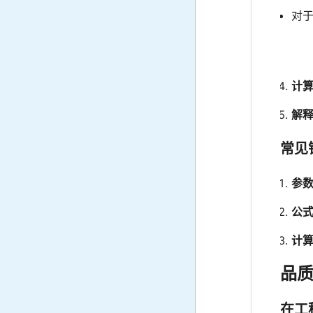
对于
计算
解
常见
参
公
计
品
在工