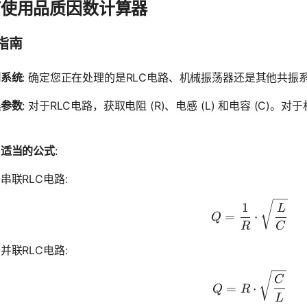
何使用品质因数计算器
指南
别系统
: 确定您正在处理的是RLC电路、机械振荡器还是其他共振
集参数
: 对于RLC电路，获取电阻 (R)、电感 (L) 和电容 (C
。
用适当的公式
:
串联RLC电路:
Q = \frac
1
L
=
⋅
Q
R
C
并联RLC电路:
Q = R \cd
C
=
⋅
Q
R
L