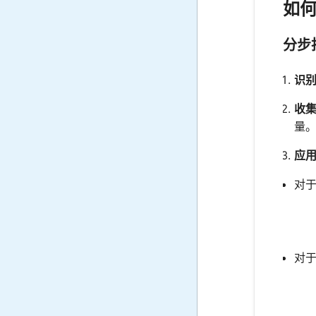
如
分步
识
收
量
应
对于
对于