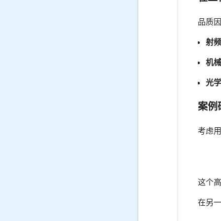
品质因
射
机
光
案例
考虑用
这个
在另一