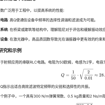
数广泛用于工程中，以提高系统的性能:
频电路
: 高Q使通信设备中频率的选择性调谐和滤波成为可能。
械系统
: 在桥梁或建筑等结构中，理解阻尼对于评估和缓解振动效
学设备
: 在激光器中，高品质因数导致光在谐振器中更有效的约束
研究和示例
于射频应用的串联RLC电路。电阻为50欧姆，电感为2亨，电容为0
Q = \frac
1
2
=
⋅
≈
28
Q
50
0.01
高Q指示出适合高效滤波特定频带的尖锐和选择性的共振。
个例子中，一个具有300 N/m弹簧常数、0.5 kg质量和2 Ns