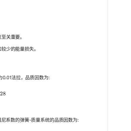
应至关重要。
和较少的能量损失。
.01法拉，品质因数为:
{1}{50} \cdot \sqrt{\frac{2}{0.01}} \approx 28.28
.28
/m阻尼系数的弹簧-质量系统的品质因数为: