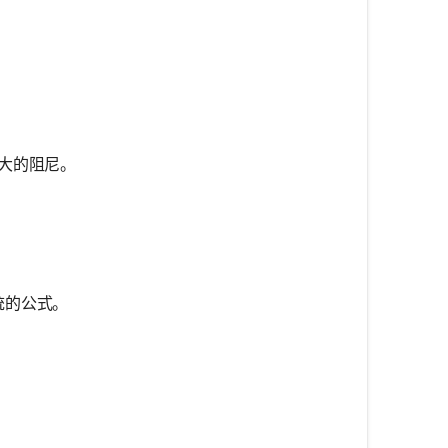
{\sqrt{k \cdot m}}{b}
更大的阻尼。
统的公式。