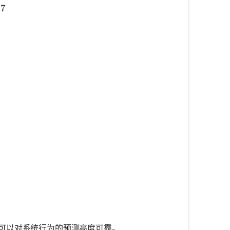
{\sqrt{300 \cdot 0.5}}{2} \approx 3.87
87
可以对系统行为的预测高度可靠。