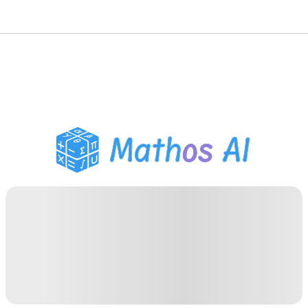
Mathe-Löser
KI-Tutor
PDF Hausaufgaben-Helfer
Lernwerkzeuge