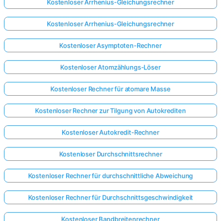
Kostenloser Arrhenius-Gleichungsrechner
Noch
Kostenloser Arrhenius-Gleichungsrechner
keine
Kostenloser Asymptoten-Rechner
Fragen
Stellen
Kostenloser Atomzählungs-Löser
Sie
Ihre
Kostenloser Rechner für atomare Masse
erste
Frage
Kostenloser Rechner zur Tilgung von Autokrediten
Kostenloser Autokredit-Rechner
Kostenloser Durchschnittsrechner
Kostenloser Rechner für durchschnittliche Abweichung
Kostenloser Rechner für Durchschnittsgeschwindigkeit
Kostenloser Bandbreitenrechner