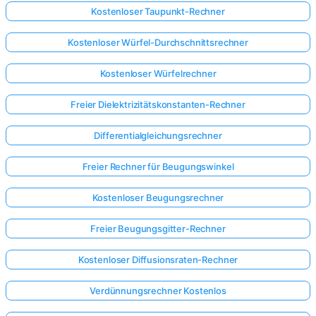
Kostenloser Taupunkt-Rechner
Kostenloser Würfel-Durchschnittsrechner
Kostenloser Würfelrechner
Freier Dielektrizitätskonstanten-Rechner
Differentialgleichungsrechner
Freier Rechner für Beugungswinkel
Kostenloser Beugungsrechner
Freier Beugungsgitter-Rechner
Kostenloser Diffusionsraten-Rechner
Hier
anmelden!
Verdünnungsrechner Kostenlos
ützt: