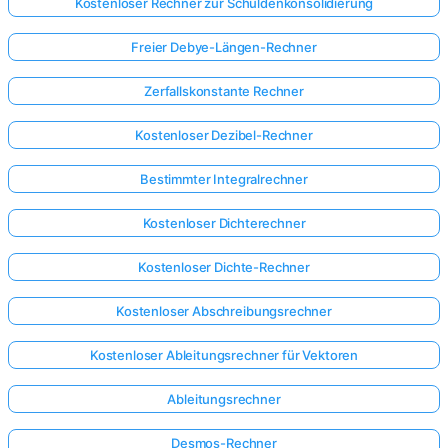
Kostenloser Rechner zur Schuldenkonsolidierung
Freier Debye-Längen-Rechner
Zerfallskonstante Rechner
Kostenloser Dezibel-Rechner
Bestimmter Integralrechner
Kostenloser Dichterechner
Kostenloser Dichte-Rechner
Kostenloser Abschreibungsrechner
Kostenloser Ableitungsrechner für Vektoren
Hier
Ableitungsrechner
anmelden!
ützt:
Desmos-Rechner