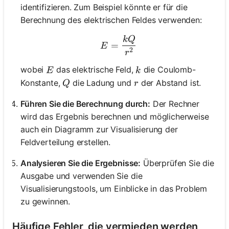
identifizieren. Zum Beispiel könnte er für die
Berechnung des elektrischen Feldes verwenden:
k
Q
E = \frac{kQ}{r^2}
=
E
2
r
E
k
wobei
das elektrische Feld,
die Coulomb-
E
k
Q
r
Konstante,
die Ladung und
der Abstand ist.
Q
r
Führen Sie die Berechnung durch:
Der Rechner
wird das Ergebnis berechnen und möglicherweise
auch ein Diagramm zur Visualisierung der
Feldverteilung erstellen.
Analysieren Sie die Ergebnisse:
Überprüfen Sie die
Ausgabe und verwenden Sie die
Visualisierungstools, um Einblicke in das Problem
zu gewinnen.
Häufige Fehler, die vermieden werden