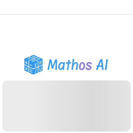
Mathe-Löser
KI-Tutor
PDF Hausaufgaben-Helfer
Lernwerkzeuge