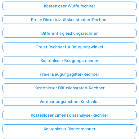
Kostenloser Würfelrechner
Freier Dielektrizitätskonstanten-Rechner
Differentialgleichungsrechner
Freier Rechner für Beugungswinkel
Kostenloser Beugungsrechner
Freier Beugungsgitter-Rechner
Kostenloser Diffusionsraten-Rechner
Verdünnungsrechner Kostenlos
Kostenloser Dimensionsanalyse-Rechner
Hier
anmelden!
Kostenloser Diodenrechner
ützt: