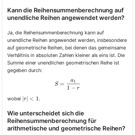
Kann die Reihensummenberechnung auf
unendliche Reihen angewendet werden?
Ja, die Reihensummenberechnung kann auf
unendliche Reihen angewendet werden, insbesondere
auf geometrische Reihen, bei denen das gemeinsame
Verhältnis in absoluten Zahlen kleiner als eins ist. Die
Summe einer unendlichen geometrischen Reihe ist
gegeben durch:
a
1
S = \frac{a_1}{1 - r}
=
S
1
−
r
|r| < 1
∣
∣
<
1
wobei
.
r
Wie unterscheidet sich die
Reihensummenberechnung für
arithmetische und geometrische Reihen?