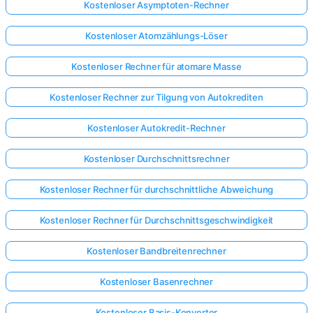
Kostenloser Asymptoten-Rechner
Noch
Kostenloser Atomzählungs-Löser
keine
Kostenloser Rechner für atomare Masse
Fragen
Stellen
Kostenloser Rechner zur Tilgung von Autokrediten
Sie
Ihre
Kostenloser Autokredit-Rechner
erste
Frage
Kostenloser Durchschnittsrechner
Kostenloser Rechner für durchschnittliche Abweichung
Kostenloser Rechner für Durchschnittsgeschwindigkeit
Kostenloser Bandbreitenrechner
Kostenloser Basenrechner
Kostenloser Basis-Konverter