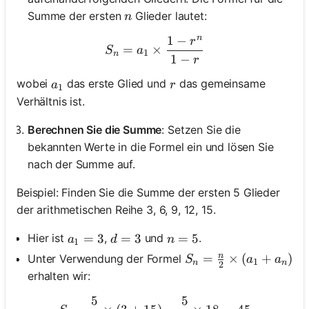
n
Summe der ersten
Glieder lautet:
n
n
1
−
r
S_n = a_1 \times \frac{1 - 
=
×
S
a
1
n
1
−
r
a_1
r
wobei
das erste Glied und
das gemeinsame
a
r
1
Verhältnis ist.
Berechnen Sie die Summe
: Setzen Sie die
bekannten Werte in die Formel ein und lösen Sie
nach der Summe auf.
Beispiel: Finden Sie die Summe der ersten 5 Glieder
der arithmetischen Reihe 3, 6, 9, 12, 15.
a_1 = 3
=
3
d = 3
=
3
n = 5
=
5
Hier ist
,
und
.
a
d
n
1
n
S_n = \frac{n}{2} \t
=
×
(
+
)
Unter Verwendung der Formel
S
a
a
1
n
n
2
erhalten wir:
5
5
S_5 = \frac{5}{2} \times (