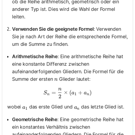
ob die Reihe arithmetisch, geometrisch oder ein
anderer Typ ist. Dies wird die Wahl der Formel
leiten.
Verwenden Sie die geeignete Formel
: Verwenden
Sie je nach Art der Reihe die entsprechende Formel,
um die Summe zu finden.
Arithmetische Reihe
: Eine arithmetische Reihe hat
eine konstante Differenz zwischen
aufeinanderfolgenden Gliedern. Die Formel für die
n
Summe der ersten
Glieder lautet:
n
n
S_n = \frac{n}{2} \times 
=
×
(
+
)
S
a
a
1
n
n
2
a_1
a_n
wobei
das erste Glied und
das letzte Glied ist.
a
a
1
n
Geometrische Reihe
: Eine geometrische Reihe hat
ein konstantes Verhältnis zwischen
aufeinanderfolgenden Gliedern. Die Formel für die