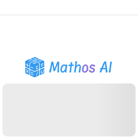
Mathe-Löser
KI-Tutor
PDF Hausaufgaben-Helfer
Lernwerkzeuge