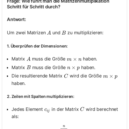
Frage: Wie führt man die Matrizenmultiplikation
Schritt für Schritt durch?
Antwort:
A
B
Um zwei Matrizen
und
zu multiplizieren:
A
B
1. Überprüfen der Dimensionen:
A
m \times n
×
Matrix
muss die Größe
haben.
A
m
n
B
n \times p
×
Matrix
muss die Größe
haben.
B
n
p
C
m \times p
×
Die resultierende Matrix
wird die Größe
C
m
p
haben.
2. Zeilen mit Spalten multiplizieren:
c_{i j}
C
Jedes Element
in der Matrix
wird berechnet
c
C
ij
als:
n
c_{i j}=\sum_{k=1}^n a_{