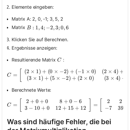
Elemente eingeben:
Matrix A: 2, 0, -1; 3, 5, 2
B: 1,4 ;-2,3 ; 0,6
:
1
,
4
;
−
2
,
3
;
0
,
6
Matrix
B
Klicken Sie auf Berechnen.
Ergebnisse anzeigen:
C
Resultierende Matrix
:
C
(
2
×
1
)
+
(
0
×
−
2
)
+
(
−
1
×
0
)
(
2
×
4
)
+
(
C=\left[\begin{a
[
=
C
(
3
×
1
)
+
(
5
×
−
2
)
+
(
2
×
0
)
(
3
×
4
)
+
(
Berechnete Werte:
2
+
0
+
0
8
+
0
−
6
2
2
C=\left[\begin{array}{cc
[
]
[
]
=
=
C
3
−
10
+
0
12
+
15
+
12
−
7
39
Was sind häufige Fehler, die bei