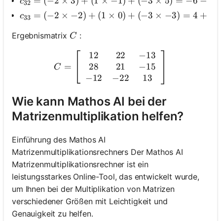
c_{32}=(-2 \times 3)+(1 \times-1)+(-3 \times 5)
=
(
−
2
×
3
)
+
(
1
×
−
1
)
+
(
−
3
×
5
)
=
−
6
−
1
c
32
c_{33}=(-2 \times-2)+(1 \times 0)+(-3 \times
=
(
−
2
×
−
2
)
+
(
1
×
0
)
+
(
−
3
×
−
3
)
=
4
+
0
c
33
C
Ergebnismatrix
:
C
12
22
−
13
C=\left[\begin{array}{ccc}
28
21
−
15
=
C
−
12
−
22
13
Wie kann Mathos AI bei der
Matrizenmultiplikation helfen?
Einführung des Mathos AI
Matrizenmultiplikationsrechners Der Mathos AI
Matrizenmultiplikationsrechner ist ein
leistungsstarkes Online-Tool, das entwickelt wurde,
um Ihnen bei der Multiplikation von Matrizen
verschiedener Größen mit Leichtigkeit und
Genauigkeit zu helfen.