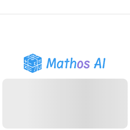
Mathe-Löser
KI-Tutor
PDF Hausaufgaben-Helfer
Lernwerkzeuge