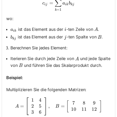
∑
=
c
a
b
ij
ik
kj
=
1
k
wo:
a_{i k}
i
A
ist das Element aus der
-ten Zeile von
.
a
i
A
ik
b_{k j}
j
B
ist das Element aus der
-ten Spalte von
.
b
j
B
kj
Berechnen Sie jedes Element:
A
Iterieren Sie durch jede Zeile von
und jede Spalte
A
B
von
und führen Sie das Skalarprodukt durch.
B
Beispiel:
Multiplizieren Sie die folgenden Matrizen:
1
4
A=\left[\begin{array}{ll} 
7
8
9
[
]
2
5
=
,
=
A
B
10
11
12
3
6