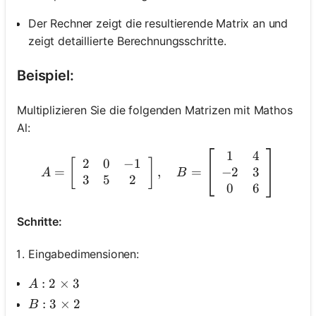
Der Rechner zeigt die resultierende Matrix an und
zeigt detaillierte Berechnungsschritte.
Beispiel:
Multiplizieren Sie die folgenden Matrizen mit Mathos
Al:
1
4
A=\left[\begin{array}{ccc}
2
0
−
1
[
]
−
2
3
=
,
=
A
B
3
5
2
0
6
Schritte:
Eingabedimensionen:
A: 2 \times 3
:
2
×
3
A
B: 3 \times 2
:
3
×
2
B