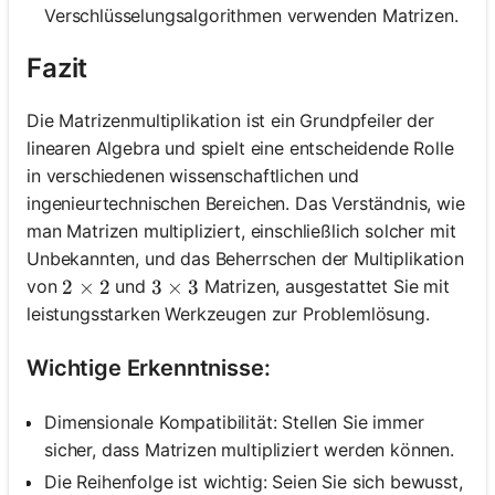
Verschlüsselungsalgorithmen verwenden Matrizen.
Fazit
Die Matrizenmultiplikation ist ein Grundpfeiler der
linearen Algebra und spielt eine entscheidende Rolle
in verschiedenen wissenschaftlichen und
ingenieurtechnischen Bereichen. Das Verständnis, wie
man Matrizen multipliziert, einschließlich solcher mit
Unbekannten, und das Beherrschen der Multiplikation
von
und
Matrizen, ausgestattet Sie mit
2 \times 2
2
×
2
3 \times 3
3
×
3
leistungsstarken Werkzeugen zur Problemlösung.
Wichtige Erkenntnisse:
Dimensionale Kompatibilität: Stellen Sie immer
sicher, dass Matrizen multipliziert werden können.
Die Reihenfolge ist wichtig: Seien Sie sich bewusst,