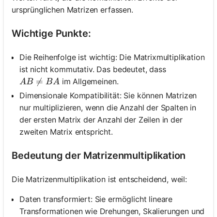
ursprünglichen Matrizen erfassen.
Wichtige Punkte:
Die Reihenfolge ist wichtig: Die Matrixmultiplikation
ist nicht kommutativ. Das bedeutet, dass
A B \neq B A

=
im Allgemeinen.
A
B
B
A
Dimensionale Kompatibilität: Sie können Matrizen
nur multiplizieren, wenn die Anzahl der Spalten in
der ersten Matrix der Anzahl der Zeilen in der
zweiten Matrix entspricht.
Bedeutung der Matrizenmultiplikation
Die Matrizenmultiplikation ist entscheidend, weil:
Daten transformiert: Sie ermöglicht lineare
Transformationen wie Drehungen, Skalierungen und