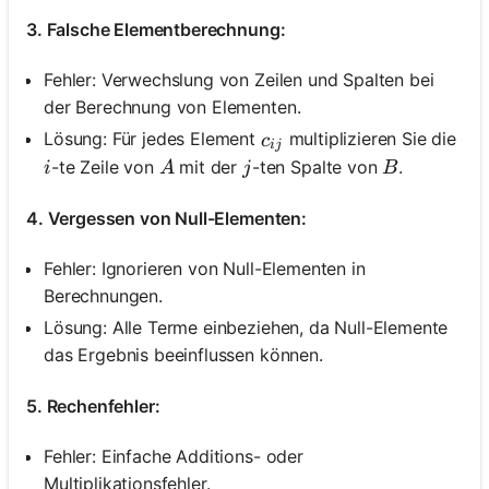
3. Falsche Elementberechnung:
Fehler: Verwechslung von Zeilen und Spalten bei
der Berechnung von Elementen.
c_{i j}
Lösung: Für jedes Element
multiplizieren Sie die
c
ij
i
A
j
B
-te Zeile von
mit der
-ten Spalte von
.
i
A
j
B
4. Vergessen von Null-Elementen:
Fehler: Ignorieren von Null-Elementen in
Berechnungen.
Lösung: Alle Terme einbeziehen, da Null-Elemente
das Ergebnis beeinflussen können.
5. Rechenfehler:
Fehler: Einfache Additions- oder
Multiplikationsfehler.