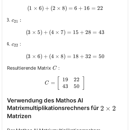
(
1
×
6
)
+
(
2
×
8
)
(1 \times 6)+(2 \times 8
=
6
+
16
=
22
c_{21}:
:
c
21
(
3
×
5
)
+
(
4
×
7
)
(3 \times 5)+(4 \times 7
=
15
+
28
=
43
c_{22}
:
c
22
(
3
×
6
)
+
(
4
×
8
)
(3 \times 6)+(4 \times 8
=
18
+
32
=
50
C
Resultierende Matrix
:
C
19
22
C=\left[\begin{array}{ll} 
[
]
=
C
43
50
Verwendung des Mathos AI
2 \times 2
2
×
2
Matrixmultiplikationsrechners für
Matrizen