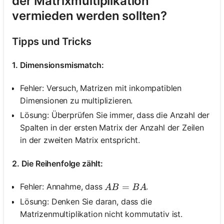
der Matrixmultiplikation
vermieden werden sollten?
Tipps und Tricks
1. Dimensionsmismatch:
Fehler: Versuch, Matrizen mit inkompatiblen
Dimensionen zu multiplizieren.
Lösung: Überprüfen Sie immer, dass die Anzahl der
Spalten in der ersten Matrix der Anzahl der Zeilen
in der zweiten Matrix entspricht.
2. Die Reihenfolge zählt:
A B=B A
=
Fehler: Annahme, dass
.
A
B
B
A
Lösung: Denken Sie daran, dass die
Matrizenmultiplikation nicht kommutativ ist.