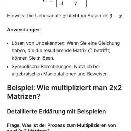
[
]
=
C
4
7
x
6-x
6
−
Hinweis: Die Unbekannte
bleibt im Ausdruck
.
x
x
Anwendungen:
Lösen von Unbekannten: Wenn Sie eine Gleichung
C
haben, die die resultierende Matrix
betrifft,
C
x
können Sie
lösen.
x
Symbolische Berechnungen: Nützlich bei
algebraischen Manipulationen und Beweisen.
Beispiel: Wie multipliziert man 2x2
Matrizen?
Detaillierte Erklärung mit Beispielen
Frage: Was ist der Prozess zum Multiplizieren von