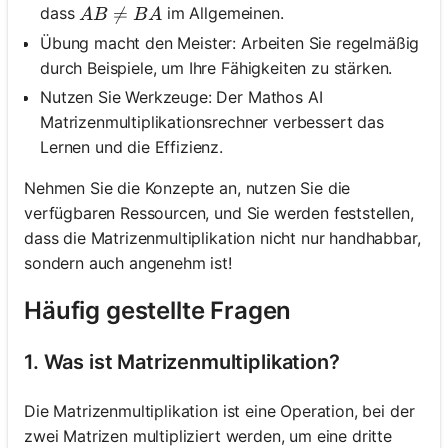
A B \neq B A

=
dass
im Allgemeinen.
A
B
B
A
Übung macht den Meister: Arbeiten Sie regelmäßig
durch Beispiele, um Ihre Fähigkeiten zu stärken.
Nutzen Sie Werkzeuge: Der Mathos AI
Matrizenmultiplikationsrechner verbessert das
Lernen und die Effizienz.
Nehmen Sie die Konzepte an, nutzen Sie die
verfügbaren Ressourcen, und Sie werden feststellen,
dass die Matrizenmultiplikation nicht nur handhabbar,
sondern auch angenehm ist!
Häufig gestellte Fragen
1. Was ist Matrizenmultiplikation?
Hier
anmelden!
Die Matrizenmultiplikation ist eine Operation, bei der
ützt:
zwei Matrizen multipliziert werden, um eine dritte