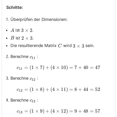
Schritte:
Überprüfen der Dimensionen:
A
ist
.
3 \times 2
3
×
2
A
B
ist
.
2 \times 3
2
×
3
B
C
Die resultierende Matrix
wird
sein.
3 \times 3
3
×
3
C
c_{11}
Berechne
:
c
11
=
(
1
×
7
)
+
(
4
×
c_{11}=(1 \times 7)+(4 \
10
)
=
7
+
40
=
47
c
11
c_{12}
Berechne
:
c
12
=
(
1
×
8
)
+
(
4
×
c_{12}=(1 \times 8)+(4 \
11
)
=
8
+
44
=
52
c
12
c_{13}
Berechne
:
c
13
=
(
1
×
9
)
+
(
4
×
c_{13}=(1 \times 9)+(4 \
12
)
=
9
+
48
=
57
c
13