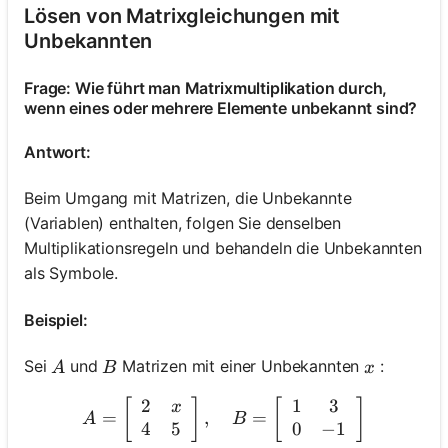
Lösen von Matrixgleichungen mit
Unbekannten
Frage: Wie führt man Matrixmultiplikation durch,
wenn eines oder mehrere Elemente unbekannt sind?
Antwort:
Beim Umgang mit Matrizen, die Unbekannte
(Variablen) enthalten, folgen Sie denselben
Multiplikationsregeln und behandeln die Unbekannten
als Symbole.
Beispiel:
A
B
x
Sei
und
Matrizen mit einer Unbekannten
:
A
B
x
2
1
3
A=\left[\begin{array}{ll} 
[
]
[
]
x
=
,
=
A
B
4
5
0
−
1