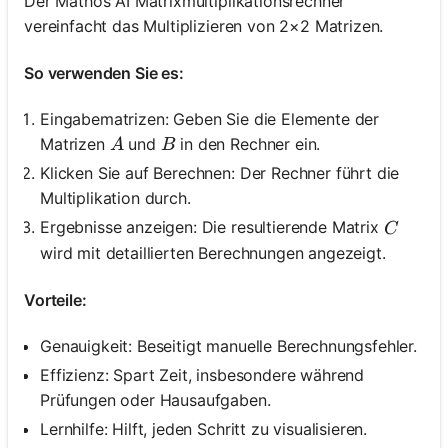
Der Mathos AI Matrixmultiplikationsrechner
vereinfacht das Multiplizieren von 2×2 Matrizen.
Noch
keine
So verwenden Sie es:
Fragen
Eingabematrizen: Geben Sie die Elemente der
Stellen
A
B
Matrizen
und
in den Rechner ein.
A
B
Sie
Klicken Sie auf Berechnen: Der Rechner führt die
Ihre
erste
Multiplikation durch.
Frage
C
Ergebnisse anzeigen: Die resultierende Matrix
C
wird mit detaillierten Berechnungen angezeigt.
Vorteile:
Genauigkeit: Beseitigt manuelle Berechnungsfehler.
Effizienz: Spart Zeit, insbesondere während
Prüfungen oder Hausaufgaben.
Lernhilfe: Hilft, jeden Schritt zu visualisieren.