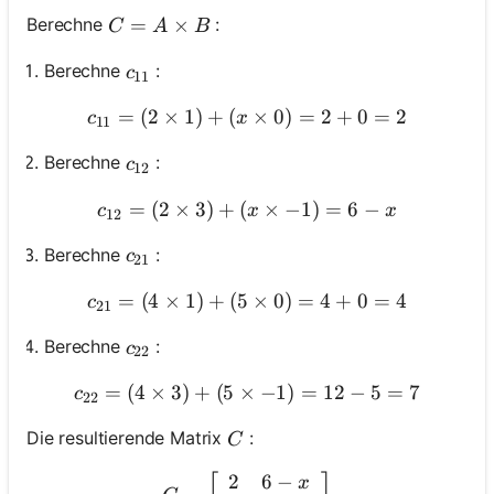
C=A \times B
=
×
Berechne
:
C
A
B
c_{11}
Berechne
:
c
11
=
(
2
×
1
)
+
(
c_{11}=(2 \times 1)+(x \
×
0
)
=
2
+
0
=
2
c
x
11
c_{12}
Berechne
:
c
12
=
(
2
×
3
)
+
(
c_{12}=(2 \times 3)+(x \t
×
−
1
)
=
6
−
c
x
x
12
c_{21}
Berechne
:
c
21
=
(
4
×
1
)
+
(
5
c_{21}=(4 \times 1)+(5 \
×
0
)
=
4
+
0
=
4
c
21
c_{22}
Berechne
:
c
22
=
(
4
×
3
)
+
(
5
×
c_{22}=(4 \times 3)+(5 \
−
1
)
=
12
−
5
=
7
c
22
C
Die resultierende Matrix
:
C
2
6
−
C=\left[\begin{array}{cc} 
x