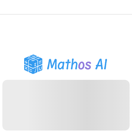
Mathe-Löser
KI-Tutor
PDF Hausaufgaben-Helfer
Lernwerkzeuge