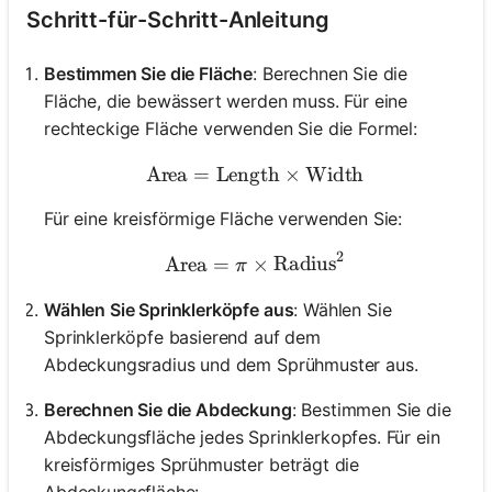
Schritt-für-Schritt-Anleitung
Bestimmen Sie die Fläche
: Berechnen Sie die
Fläche, die bewässert werden muss. Für eine
rechteckige Fläche verwenden Sie die Formel:
Area
=
Length
\text{Area} = \text{Leng
×
Width
Für eine kreisförmige Fläche verwenden Sie:
2
\text{Area} = \pi \times
Area
=
×
Radius
π
Wählen Sie Sprinklerköpfe aus
: Wählen Sie
Sprinklerköpfe basierend auf dem
Abdeckungsradius und dem Sprühmuster aus.
Berechnen Sie die Abdeckung
: Bestimmen Sie die
Abdeckungsfläche jedes Sprinklerkopfes. Für ein
kreisförmiges Sprühmuster beträgt die
Abdeckungsfläche: