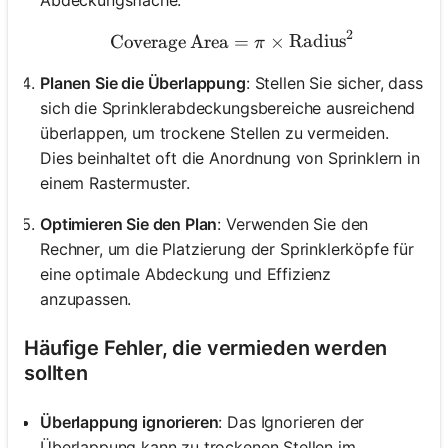
2
\text{Coverage Area} = \
Coverage Area
=
×
Radius
π
Planen Sie die Überlappung
: Stellen Sie sicher, dass
sich die Sprinklerabdeckungsbereiche ausreichend
überlappen, um trockene Stellen zu vermeiden.
Dies beinhaltet oft die Anordnung von Sprinklern in
einem Rastermuster.
Optimieren Sie den Plan
: Verwenden Sie den
Rechner, um die Platzierung der Sprinklerköpfe für
eine optimale Abdeckung und Effizienz
anzupassen.
Häufige Fehler, die vermieden werden
sollten
Überlappung ignorieren
: Das Ignorieren der
Überlappung kann zu trockenen Stellen im